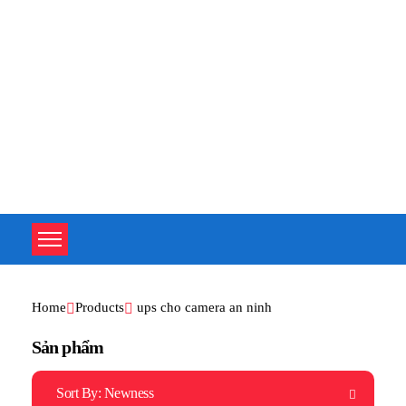
TOÀN TÂM UPS - CHUYÊN SỬA CHỮA BỘ LƯU ĐIỆN UPS
TOÀN TÂM UPS - CHUYÊN SỬA CHỮA BỘ LƯU ĐIỆN UPS
Home
Products
ups cho camera an ninh
Sản phẩm
Sort By:
Newness