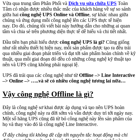
Vừa qua trung tâm Phân Phối và
Dịch vụ sửa chữa UPS
Toàn
Tâm có nhận được nhiều thắc mắc của khách hàng về sự so sánh
giữa hai
công nghệ UPS Online và Offline
, sự khác nhau giữa
chúng và ứng dụng mỗi công nghệ lên các UPS thực tế hiện
nay. Do đó, chúng tôi viết bài này hướng dẫn cho những ai quan
tâm và chia sẻ trên phương diện thực tế dễ hiểu và chi tiết nhất.
Đầu tiên bạn phải hiểu được
công nghệ UPS là gì?
Cũng giống
như rất nhiều thiết bị hiện nay, mỗi sản phẩm được tạo ra đều trải
qua nhiều giai đoạn phát triển và đạt tới sản phẩm hoàn chỉnh về kỹ
thuật, qua mỗi giai đoạn đó đều có những công nghệ kỹ thuật tạo
nên và UPS cũng không phải ngoại lệ.
UPS đã trải qua các công nghệ như từ
Offline –> Line Interactive
–> Online –> …..và sẽ có nhiều công nghệ tương lai nữa…
Vậy công nghệ Offline là gì?
Đây là công nghệ sơ khai được áp dụng và tạo nên UPS hoàn
chỉnh, công nghệ này ra đời sớm và vẫn được duy trì tới ngày nay.
Một số hãng UPS cũng đã từ bỏ công nghệ này lên sản phẩm của
họ và thay vào đó là công nghệ Line Interactive.
Ở đây chúng tôi không đề cập tới nguyên tắc hoạt động mà chỉ