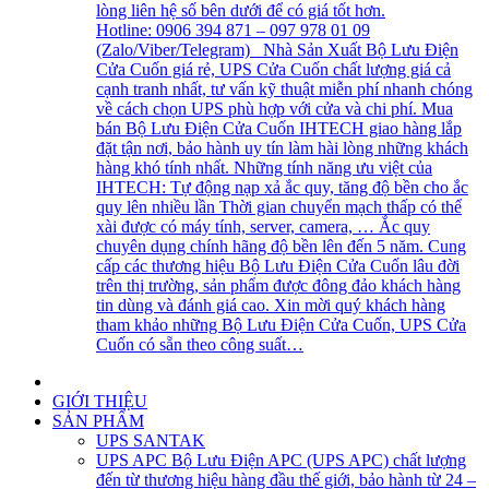
lòng liên hệ số bên dưới để có giá tốt hơn.
Hotline: 0906 394 871 – 097 978 01 09
(Zalo/Viber/Telegram) Nhà Sản Xuất Bộ Lưu Điện
Cửa Cuốn giá rẻ, UPS Cửa Cuốn chất lượng giá cả
cạnh tranh nhất, tư vấn kỹ thuật miễn phí nhanh chóng
về cách chọn UPS phù hợp với cửa và chi phí. Mua
bán Bộ Lưu Điện Cửa Cuốn IHTECH giao hàng lắp
đặt tận nơi, bảo hành uy tín làm hài lòng những khách
hàng khó tính nhất. Những tính năng ưu việt của
IHTECH: Tự động nạp xả ắc quy, tăng độ bền cho ắc
quy lên nhiều lần Thời gian chuyển mạch thấp có thể
xài được có máy tính, server, camera, … Ắc quy
chuyên dụng chính hãng độ bền lên đến 5 năm. Cung
cấp các thương hiệu Bộ Lưu Điện Cửa Cuốn lâu đời
trên thị trường, sản phẩm được đông đảo khách hàng
tin dùng và đánh giá cao. Xin mời quý khách hàng
tham khảo những Bộ Lưu Điện Cửa Cuốn, UPS Cửa
Cuốn có sẵn theo công suất…
GIỚI THIỆU
SẢN PHẨM
UPS SANTAK
UPS APC
Bộ Lưu Điện APC (UPS APC) chất lượng
đến từ thương hiệu hàng đầu thế giới, bảo hành từ 24 –