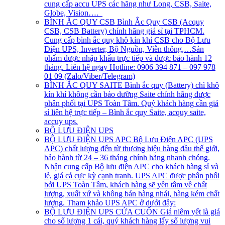
cung cấp accu UPS các hãng như Long, CSB, Saite,
Globe, Vision….
BÌNH ẮC QUY CSB
Bình Ắc Quy CSB (Acquy
CSB, CSB Battery) chính hãng giá sỉ tại TPHCM.
Cung cấp bình ắc quy khô kín khí CSB cho Bộ Lưu
Điện UPS, Inverter, Bộ Nguồn, Viễn thông,…Sản
phẩm được nhập khẩu trực tiếp và được bảo hành 12
tháng. Liên hệ ngay Hotline: 0906 394 871 – 097 978
01 09 (Zalo/Viber/Telegram)
BÌNH ẮC QUY SAITE
Bình ắc quy (Battery) chì khô
kín khí không cần bảo dưỡng Saite chính hãng được
phân phối tại UPS Toàn Tâm. Quý khách hàng cần giá
sỉ liên hệ trực tiếp – Bình ắc quy Saite, acquy saite,
accuy ups.
BỘ LƯU ĐIỆN UPS
BỘ LƯU ĐIỆN UPS APC
Bộ Lưu Điện APC (UPS
APC) chất lượng đến từ thương hiệu hàng đầu thế giới,
bảo hành từ 24 – 36 tháng chính hãng nhanh chóng.
Nhận cung cấp Bộ lưu điện APC cho khách hàng sỉ và
lẻ, giá cả cực kỳ cạnh tranh. UPS APC được phân phối
bởi UPS Toàn Tâm, khách hàng sẽ yên tâm về chất
lượng, xuất xứ và không bán hàng nhái, hàng kém chất
lượng. Tham khảo UPS APC ở dưới đây:
BỘ LƯU ĐIỆN UPS CỬA CUỐN
Giá niêm yết là giá
cho số lượng 1 cái, quý khách hàng lấy số lượng vui