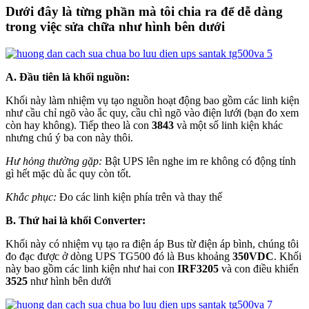
Dưới đây là từng phần mà tôi chia ra để dễ dàng
trong việc sửa chữa như hình bên dưới
A. Đầu tiên là khối nguồn:
Khối này làm nhiệm vụ tạo nguồn hoạt động bao gồm các linh kiện
như cầu chỉ ngõ vào ắc quy, cầu chì ngõ vào điện lưới (bạn đo xem
còn hay không). Tiếp theo là con
3843
và một số linh kiện khác
nhưng chú ý ba con này thôi.
Hư hỏng thường gặp:
Bật UPS lên nghe im re không có động tỉnh
gì hết mặc dù ắc quy còn tốt.
Khắc phục:
Đo các linh kiện phía trên và thay thế
B. Thứ hai là khối Converter:
Khối này có nhiệm vụ tạo ra điện áp Bus từ điện áp bình, chúng tôi
đo đạc được ở dòng UPS TG500 đó là Bus khoảng
350VDC
. Khối
này bao gồm các linh kiện như hai con
IRF3205
và con điều khiển
3525
như hình bên dưới