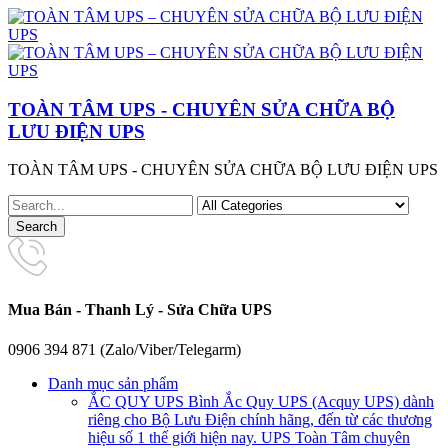
TOÀN TÂM UPS - CHUYÊN SỬA CHỮA BỘ
LƯU ĐIỆN UPS
TOÀN TÂM UPS - CHUYÊN SỬA CHỮA BỘ LƯU ĐIỆN UPS
Mua Bán - Thanh Lý - Sửa Chữa UPS
0906 394 871 (Zalo/Viber/Telegarm)
Danh mục sản phẩm
ẮC QUY UPS
Bình Ắc Quy UPS (Acquy UPS) dành
riêng cho Bộ Lưu Điện chính hãng, đến từ các thương
hiệu số 1 thế giới hiện nay. UPS Toàn Tâm chuyên