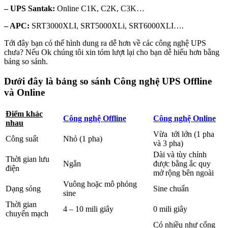
– UPS Santak:
Online C1K, C2K, C3K…
– APC:
SRT3000XLI, SRT5000XLi, SRT6000XLI….
Tới đây bạn có thể hình dung ra dễ hơn về các công nghệ UPS
chưa? Nếu Ok chúng tôi xin tóm lượt lại cho bạn dễ hiểu hơn bằng
bảng so sánh.
Dưới đây là bảng so sánh Công nghệ UPS Offline
và Online
Điểm khác
Công nghệ Offline
Công nghệ Online
nhau
Vừa tới lớn (1 pha
Công suất
Nhỏ (1 pha)
và 3 pha)
Dài và tùy chỉnh
Thời gian lưu
Ngắn
được bằng ắc quy
điện
mở rộng bên ngoài
Vuông hoặc mô phỏng
Dạng sóng
Sine chuẩn
sine
Thời gian
4 – 10 mili giây
0 mili giây
chuyển mạch
Có nhiều như cổng