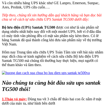
Và còn nhiều hãng UPS khác như GE Lanpro, Emerson, Sunpac,
Ares, Prolink, UPS cửa cuốn….
Tiếp theo, chúng tôi xin hướng dẫn quý khách hàng và bạn đọc bài
chia sẻ về cách tự sửa chữa UPS Santak TG500 dưới đây:
Bộ lưu điện (UPS) Santak TG500
được coi như là sản phẩm sử
dụng nhiều nhất hiện nay đối với một model UPS, bởi vì ở đâu đâu
có máy tính văn phòng đều có mặt sản phẩm này kèm theo. Có lẽ
hãng Santak đã quá thành công khi đưa sản phẩm này về thị trường
Việt Nam.
Hôm nay Trung tâm sửa chữa UPS Toàn Tâm xin viết bài này nhằm
mục đích chia sẻ kinh nghiệm về cách sửa chữa Bộ lưu điện UPS
Santak TG500 mà chúng tôi thường hay thực hiện, mọi người có
thể tham khảo và làm theo.
Nào chúng ta cùng bắt đâu sửa ups santak
TG500 thôi!
1.Tháo vỏ máy:
Dùng tua vít 3 chấu để tháo hai con ốc nằm ở mặt
dưới của máy ra, như hình bên dưới