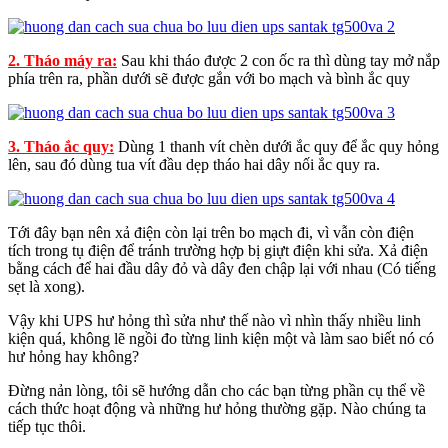
2. Tháo máy ra:
Sau khi tháo được 2 con ốc ra thì dùng tay mở nắp
phía trên ra, phần dưới sẽ được gắn với bo mạch và bình ắc quy
3. Tháo ắc quy:
Dùng 1 thanh vít chèn dưới ắc quy để ắc quy hỏng
lên, sau đó dùng tua vít đầu dẹp tháo hai dây nối ắc quy ra.
Tới đây bạn nên xả điện còn lại trên bo mạch đi, vì vẫn còn điện
tích trong tụ điện để tránh trường hợp bị giựt điện khi sửa. Xả điện
bằng cách để hai đầu dây đỏ và dây đen chập lại với nhau (Có tiếng
sẹt là xong).
Vậy khi UPS hư hỏng thì sửa như thế nào vì nhìn thấy nhiều linh
kiện quá, không lẽ ngồi đo từng linh kiện một và làm sao biết nó có
hư hỏng hay không?
Đừng nản lòng, tôi sẽ hướng dẫn cho các bạn từng phần cụ thể về
cách thức hoạt động và những hư hỏng thường gặp. Nào chúng ta
tiếp tục thôi.