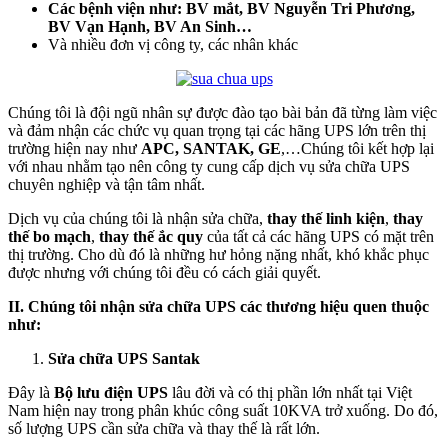
Các bệnh viện như: BV mắt, BV Nguyễn Tri Phương,
BV Vạn Hạnh, BV An Sinh…
Và nhiều đơn vị công ty, các nhân khác
Chúng tôi là đội ngũ nhân sự được đào tạo bài bản đã từng làm việc
và đảm nhận các chức vụ quan trọng tại các hãng UPS lớn trên thị
trường hiện nay như
APC, SANTAK, GE
,…Chúng tôi kết hợp lại
với nhau nhằm tạo nên công ty cung cấp dịch vụ sửa chữa UPS
chuyên nghiệp và tận tâm nhất.
Dịch vụ của chúng tôi là nhận sửa chữa,
thay thế linh kiện
,
thay
thế bo mạch
,
thay thế ắc quy
của tất cả các hãng UPS có mặt trên
thị trường. Cho dù đó là những hư hỏng nặng nhất, khó khắc phục
được nhưng với chúng tôi đều có cách giải quyết.
II. Chúng tôi nhận sửa chữa UPS các thương hiệu quen thuộc
như:
Sửa chữa UPS Santak
Đây là
Bộ lưu điện UPS
lâu đời và có thị phần lớn nhất tại Việt
Nam hiện nay trong phân khúc công suất 10KVA trở xuống. Do đó,
số lượng UPS cần sửa chữa và thay thế là rất lớn.