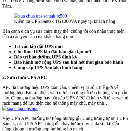
TG1000VA đang được sửa chữa và thay thế rất nhiều tại UPS Toàn
Tâm.
Kiểm tra UPS Santak TG1000VA ngay tại khách hàng
Bên cạnh dịch vụ sửa chữa thay thế, chúng tôi còn nhận thực hiện
tất cả các yêu cầu của khách hàng như:
Tư vấn lắp đặt UPS mới
Cho thuê UPS lắp đặt bàn giao tận nơi
Bảo trì bảo dưỡng UPS định kỳ
Bảo hành mở rộng UPS sau khi hết thời gian bảo hành
Cung cấp UPS Santak chính hãng
2. Sửa chữa UPS APC
APC là thương hiệu UPS toàn cầu, chiếm vị trí số 1 thế giới về
thương hiệu Bộ lưu điện, và ở nước ta cũng rất ưa chuộng sản phẩm
này. Chúng ta thường hay bắt gặp UPS APC đi kèm với tủ server, tủ
rack mạng để lưu điện cho hệ thống máy chủ, máy tính…
Vậy UPS APC thường hư hỏng những gì? Cũng tương tự như UPS
Santak, các UPS APC cũng đều hay hư ắc quy là đa số, kế đến
cũng không ít trường hợp hư hỏng bo mạch.