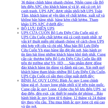
36 tháng chính hãng nhanh chóng. Nhận cung cấp Bộ
lưu điện APC cho khách hàng sỉ và lẻ, giá cả cực kỳ
cạnh tranh. UPS APC được phân phối bởi UPS Toàn
Tâm, khách hàng sẽ yên tâm về chất lượng, xuất xứ và
không bán hàng nhái, hàng kém chất lượng. Tham
khảo UPS APC ở dưới đây:
BỘ LƯU ĐIỆN UPS
UPS CỬA CUỐN
Bộ Lưu Điện Cửa Cuốn giá rẻ,
UPS Cửa Cuốn chất lượng giá cả cạnh tranh nhất, tư
vấn kỹ thuật miễn phí nhanh chóng về cách chọn UPS
phù hợp với cửa và chi phí. Mua bán Bộ Lưu Điện
Cửa Cuốn Yh giao hàng lắp đặt tận nơi, bảo hành uy
tín làm hài lòng những khách hàng khó tính nhất. Cung
cấp các thương hiệu Bộ Lưu Điện Cửa Cuốn lâu đời
trên thị trường như Yh, HD,….Sản phẩm được đông
đảo khách hàng tin dùng và đánh giá cao. Xin mời quý
khách hàng tham khảo những Bộ Lưu Điện Cửa Cuốn,
UPS Cửa Cuốn có sẵn theo công suất dưới đây:
BÌNH ẮC QUY LONG
Bình Ắc quy Long chính
hãng giá rẻ, Acquy long phân phối sỉ lẻ trên toàn quốc.
Cung cấp ắc quy Long, Globe cho bộ lưu điện UPS, xe
đạp điện, đèn exit, các thiết bị nguồn dự phòng…Bảo
hành bình ắc quy long từ 6 tháng, 12 tháng và 24 tháng
tùy theo yêu cầu. Thu mua bình ắc quy long cũ giá cao
và tận nơi.