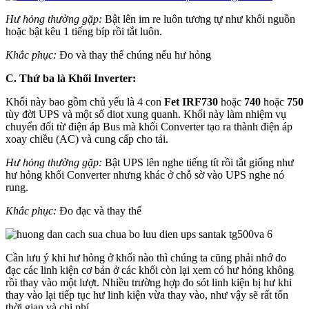
Hư hỏng thường gặp:
Bật lên im re luôn tương tự như khối nguồn
hoặc bật kêu 1 tiếng bíp rồi tắt luôn.
Khắc phục:
Đo và thay thế chúng nếu hư hỏng
C. Thứ ba là Khối Inverter:
Khối này bao gồm chủ yếu là 4 con
Fet IRF730
hoặc
740
hoặc
750
tùy đời UPS và một số diot xung quanh. Khối này làm nhiệm vụ
chuyển đổi từ điện áp Bus mà khối Converter tạo ra thành điện áp
xoay chiều (AC) và cung cấp cho tải.
Hư hỏng thường gặp:
Bật UPS lên nghe tiếng tít rồi tắt giống như
hư hỏng khối Converter nhưng khác ở chỗ sờ vào UPS nghe nó
rung.
Khắc phục:
Đo đạc và thay thế
Cần lưu ý khi hư hỏng ở khối nào thì chúng ta cũng phải nhớ đo
đạc các linh kiện cơ bản ở các khối còn lại xem có hư hỏng không
rồi thay vào một lượt. Nhiều trường hợp đo sót linh kiện bị hư khi
thay vào lại tiếp tục hư linh kiện vừa thay vào, như vậy sẽ rất tốn
thời gian và chi phí.