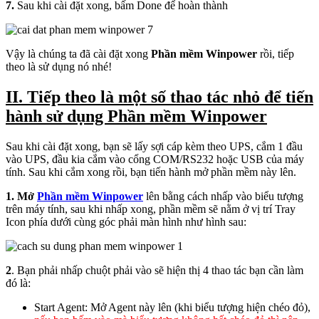
7.
Sau khi cài đặt xong, bấm Done để hoàn thành
Vậy là chúng ta đã cài đặt xong
Phần mềm Winpower
rồi, tiếp
theo là sử dụng nó nhé!
II. Tiếp theo là một số thao tác nhỏ để tiến
hành sử dụng Phần mềm Winpower
Sau khi cài đặt xong, bạn sẽ lấy sợi cáp kèm theo UPS, cắm 1 đầu
vào UPS, đầu kia cắm vào cổng COM/RS232 hoặc USB của máy
tính. Sau khi cắm xong rồi, bạn tiến hành mở phần mềm này lên.
1.
Mở
Phần mềm Winpower
lên bằng cách nhấp vào biểu tượng
trên máy tính, sau khi nhấp xong, phần mềm sẽ nằm ở vị trí Tray
Icon phía dưới cùng góc phải màn hình như hình sau:
2
. Bạn phải nhấp chuột phải vào sẽ hiện thị 4 thao tác bạn cần làm
đó là:
Start Agent: Mở Agent này lên (khi biểu tượng hiện chéo đỏ),