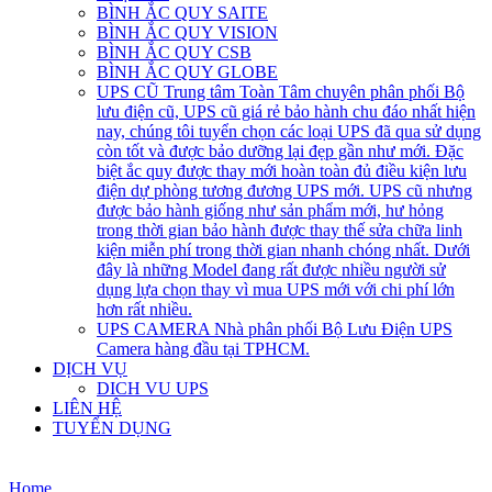
BÌNH ẮC QUY SAITE
BÌNH ẮC QUY VISION
BÌNH ẮC QUY CSB
BÌNH ẮC QUY GLOBE
UPS CŨ
Trung tâm Toàn Tâm chuyên phân phối Bộ
lưu điện cũ, UPS cũ giá rẻ bảo hành chu đáo nhất hiện
nay, chúng tôi tuyển chọn các loại UPS đã qua sử dụng
còn tốt và được bảo dưỡng lại đẹp gần như mới. Đặc
biệt ắc quy được thay mới hoàn toàn đủ điều kiện lưu
điện dự phòng tương đương UPS mới. UPS cũ nhưng
được bảo hành giống như sản phẩm mới, hư hỏng
trong thời gian bảo hành được thay thế sửa chữa linh
kiện miễn phí trong thời gian nhanh chóng nhất. Dưới
đây là những Model đang rất được nhiều người sử
dụng lựa chọn thay vì mua UPS mới với chi phí lớn
hơn rất nhiều.
UPS CAMERA
Nhà phân phối Bộ Lưu Điện UPS
Camera hàng đầu tại TPHCM.
DỊCH VỤ
DICH VU UPS
LIÊN HỆ
TUYỂN DỤNG
Home