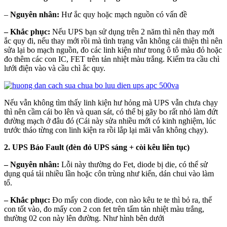
–
Nguyên nhân:
Hư ắc quy hoặc mạch nguồn có vấn đề
– Khắc phục:
Nếu UPS bạn sử dụng trên 2 năm thì nên thay mới
ắc quy đi, nếu thay mới rồi mà tình trạng vẫn không cải thiện thì nên
sửa lại bo mạch nguồn, đo các linh kiện như trong ô tô màu đỏ hoặc
đo thêm các con IC, FET trên tản nhiệt màu trắng. Kiểm tra cầu chì
lưới điện vào và cầu chì ắc quy.
Nếu vẫn không tìm thấy linh kiện hư hỏng mà UPS vẫn chưa chạy
thì nên cầm cái bo lên và quan sát, có thể bị gãy bo rất nhỏ làm đứt
đường mạch ở đâu đó (Cái này sửa nhiều mới có kinh nghiệm, lúc
trước tháo từng con linh kiện ra rồi lắp lại mãi vẫn không chạy).
2. UPS Báo Fault (đèn đỏ UPS sáng + còi kêu liên tục)
– Nguyên nhân:
Lỗi này thường do Fet, diode bị die, có thể sử
dụng quá tải nhiều lần hoặc côn trùng như kiến, dán chui vào làm
tổ.
– Khắc phục:
Đo mấy con diode, con nào kêu te te thì bỏ ra, thế
con tốt vào, đo mấy con 2 con fet trên tấm tản nhiệt màu trắng,
thường 02 con này lên đường. Như hình bên dưới