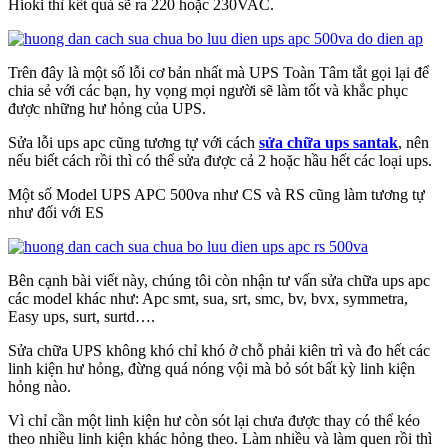
Hioki thì kết quả sẽ ra 220 hoặc 230VAC.
Trên đây là một số lỗi cơ bản nhất mà UPS Toàn Tâm tắt gọi lại để
chia sẻ với các bạn, hy vọng mọi người sẽ làm tốt và khắc phục
được những hư hỏng của UPS.
Sửa lỗi ups apc cũng tương tự với cách
sửa chữa ups santak
, nên
nếu biết cách rồi thì có thể sửa được cả 2 hoặc hầu hết các loại ups.
Một số Model UPS APC 500va như CS và RS cũng làm tương tự
như đối với ES
Bên cạnh bài viết này, chúng tôi còn nhận tư vấn sửa chữa ups apc
các model khác như: Apc smt, sua, srt, smc, bv, bvx, symmetra,
Easy ups, surt, surtd….
Sửa chữa UPS không khó chỉ khó ở chỗ phải kiên trì và đo hết các
linh kiện hư hỏng, đừng quá nóng vội mà bỏ sót bất kỳ linh kiện
hỏng nào.
Vì chỉ cần một linh kiện hư còn sót lại chưa được thay có thể kéo
theo nhiều linh kiện khác hỏng theo. Làm nhiều và làm quen rồi thì