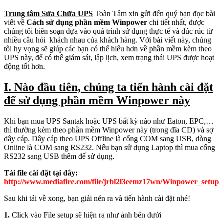
Trung tâm Sửa Chữa UPS
Toàn Tâm xin gửi đến quý bạn đọc bài
viết về
Cách sử dụng phần mềm Winpower
chi tiết nhất, được
chúng tôi biên soạn dựa vào quá trình sử dụng thực tế và đúc rúc từ
nhiều câu hỏi khách nhau của khách hàng. Với bài viết này, chúng
tôi hy vọng sẽ giúp các bạn có thể hiểu hơn về phần mềm kèm theo
UPS này, để có thể giám sát, lập lịch, xem trạng thái UPS được hoạt
động tốt hơn.
I. Nào đầu tiên, chúng ta tiến hành cài đặt
để sử dụng phần mềm Winpower này
Khi bạn mua UPS Santak hoặc UPS bất kỳ nào như Eaton, EPC,…
thì thường kèm theo phần mềm Winpower này (trong đĩa CD) và sợ
dây cáp. Dây cáp theo UPS Offline là cổng COM sang USB, dòng
Online là COM sang RS232. Nếu bạn sử dụng Laptop thì mua cổng
RS232 sang USB thêm để sử dụng.
Tải file cài đặt tại đây:
http://www.mediafire.com/file/jrbl2l3eemz17wn/Winpower_set
Sau khi tải về xong, bạn giải nén ra và tiến hành cài đặt nhé!
1.
Click vào File setup sẽ hiện ra như ảnh bên dưới