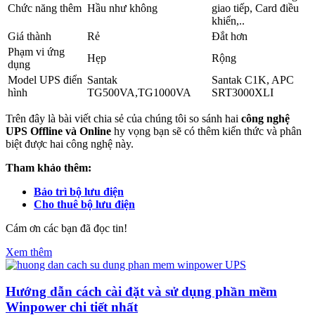
Chức năng thêm
Hầu như không
giao tiếp, Card điều
khiển,..
Giá thành
Rẻ
Đắt hơn
Phạm vi ứng
Hẹp
Rộng
dụng
Model UPS điển
Santak
Santak C1K, APC
hình
TG500VA,TG1000VA
SRT3000XLI
Trên đây là bài viết chia sẻ của chúng tôi so sánh hai
công nghệ
UPS Offline và Online
hy vọng bạn sẽ có thêm kiến thức và phân
biệt được hai công nghệ này.
Tham khảo thêm:
Bảo trì bộ lưu điện
Cho thuê bộ lưu điện
Cám ơn các bạn đã đọc tin!
Xem thêm
Hướng dẫn cách cài đặt và sử dụng phần mềm
Winpower chi tiết nhất