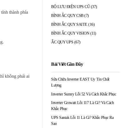
BỘ LƯU ĐIỆN UPS CŨ
(37)
 tỉnh thành phía
BÌNH ẮC QUY CSB
(7)
BÌNH ẮC QUY SAITE
(16)
BÌNH ẮC QUY VISION
(11)
g.
ẮC QUY UPS
(67)
Bài Viết Gần Đây
hì không phải ai
Sửa Chữa Inverter EAST Uy Tín Chất
Lượng
Inverter Sumry Lỗi 52 Và Cách Khắc Phục
Inverter Growatt Lỗi 117 Là Gì? Và Cách
Khắc Phục
UPS Santak Lỗi 11 Là Gì? Khắc Phục Ra
Sao