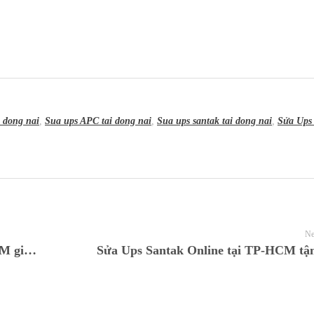
a dong nai
,
Sua ups APC tai dong nai
,
Sua ups santak tai dong nai
,
Sửa Ups 
Ne
Chuyên mua bán bộ lưu điện cũ tại TP-HCM giá rẻ
Sửa Ups Santak Online tại TP-HCM tận