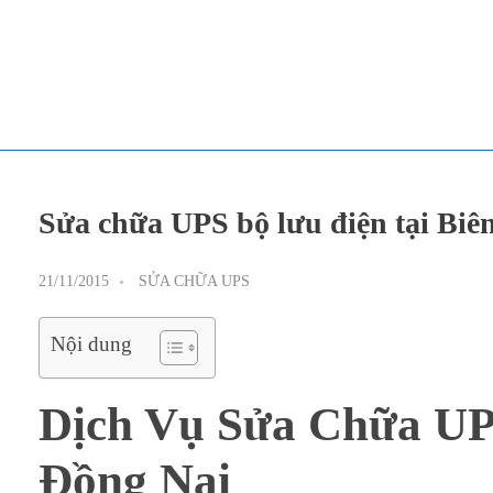
TOÀN TÂM UPS - CHUYÊN SỬA CHỮA BỘ LƯU ĐIỆN UPS
TOÀN TÂM UPS - CHUYÊN SỬA CHỮA BỘ LƯU ĐIỆN UPS
Sửa chữa UPS bộ lưu điện tại Bi
21/11/2015
SỬA CHỮA UPS
Nội dung
Dịch Vụ Sửa Chữa UP
Đồng Nai