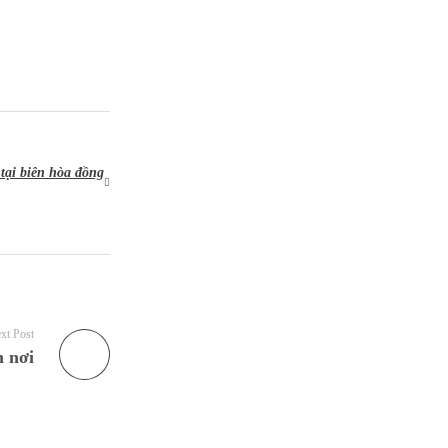
tại biên hòa đồng
xt Post
 nơi