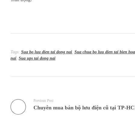
Tags:
Sua bo luu dien tai dong nai
,
Sua chua bo luu dien tai bien ho
nai
,
Sua ups tai dong nai
Previous Post