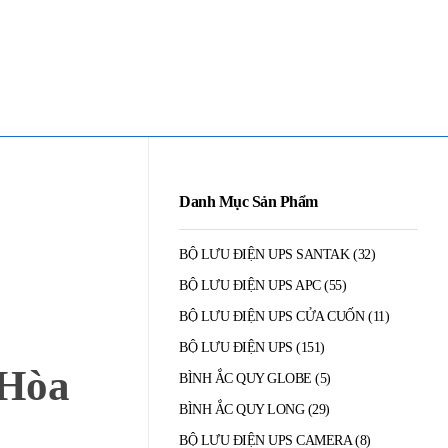
Mua Bán - Thanh Lý - Sửa Chữa UPS
0906 394 871 (Zalo/Viber/Telegarm)
Danh Mục Sản Phẩm
BỘ LƯU ĐIỆN UPS SANTAK
(32)
BỘ LƯU ĐIỆN UPS APC
(55)
BỘ LƯU ĐIỆN UPS CỬA CUỐN
(11)
BỘ LƯU ĐIỆN UPS
(151)
 Hòa
BÌNH ẮC QUY GLOBE
(5)
BÌNH ẮC QUY LONG
(29)
BỘ LƯU ĐIỆN UPS CAMERA
(8)