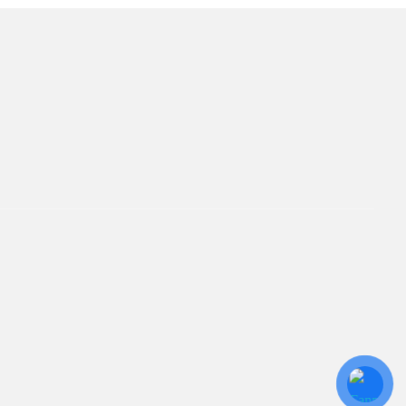
TÂM
ín. Sự hài lòng của quý
iên kết
ửa Chữa UPS
ho Thuê UPS
ảo Trì UPS