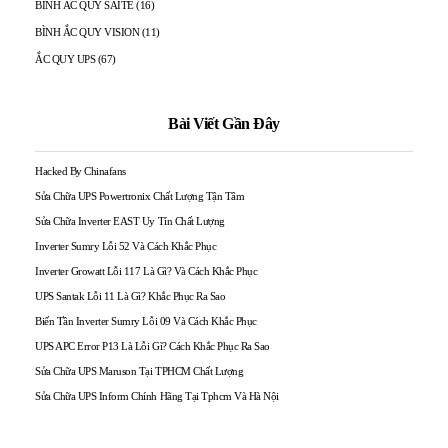
BÌNH ẮC QUY SAITE
(16)
BÌNH ẮC QUY VISION
(11)
ẮC QUY UPS
(67)
Bài Viết Gần Đây
Hacked By Chinafans
Sửa Chữa UPS Powertronix Chất Lượng Tận Tâm
Sửa Chữa Inverter EAST Uy Tín Chất Lượng
Inverter Sumry Lỗi 52 Và Cách Khắc Phục
Inverter Growatt Lỗi 117 Là Gì? Và Cách Khắc Phục
UPS Santak Lỗi 11 Là Gì? Khắc Phục Ra Sao
Biến Tần Inverter Sumry Lỗi 09 Và Cách Khắc Phục
UPS APC Error P13 Là Lỗi Gì? Cách Khắc Phục Ra Sao
Sửa Chữa UPS Maruson Tại TPHCM Chất Lượng
Sửa Chữa UPS Inform Chính Hãng Tại Tphcm Và Hà Nội