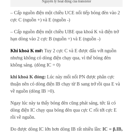
Nguyên lý hoạt động của transistor
– Cấp nguồn điện một chiều UCE nối tiếp bóng đèn vào 2
cực C (nguồn +) và E (nguồn -)
– Cấp nguồn điện một chiều UBE qua khoá K và điện trở
hạn dòng vào 2 cực B (nguồn =) và E (nguồn -)
Khi khoá K mở:
Tuy 2 cực C và E được đấu với nguồn
nhưng không có dòng điện chạy qua, vì thế bóng đèn
không sáng. (dòng IC = 0)
khi khoá K đóng:
Lúc này mối nối PN được phân cực
thuận nên có dòng điện IB chạy từ B sang trở rồi qua E và
về nguồn (dòng IB >0).
Ngay lúc này ta thấy bóng đèn cũng phát sáng, tức là có
dòng điện IC chạy qua bóng đèn qua cực C rối tới cực E
rồi về nguồn.
Đo được dòng IC lớn hơn dòng IB rất nhiều lần:
IC = β.IB,