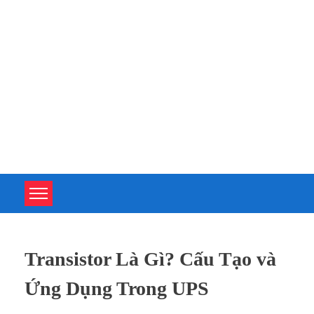
TOÀN TÂM UPS - CHUYÊN SỬA CHỮA BỘ LƯU ĐIỆN UPS
TOÀN TÂM UPS - CHUYÊN SỬA CHỮA BỘ LƯU ĐIỆN UPS
Transistor Là Gì? Cấu Tạo và
Ứng Dụng Trong UPS