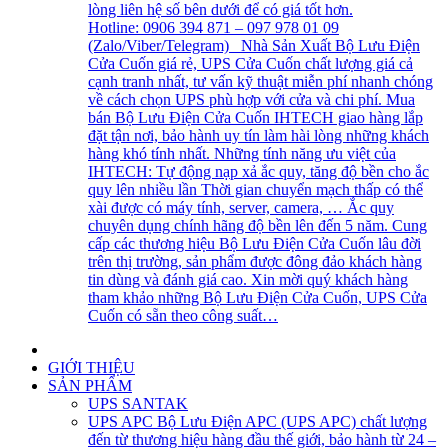
lòng liên hệ số bên dưới để có giá tốt hơn.
Hotline: 0906 394 871 – 097 978 01 09
(Zalo/Viber/Telegram) Nhà Sản Xuất Bộ Lưu Điện
Cửa Cuốn giá rẻ, UPS Cửa Cuốn chất lượng giá cả
cạnh tranh nhất, tư vấn kỹ thuật miễn phí nhanh chóng
về cách chọn UPS phù hợp với cửa và chi phí. Mua
bán Bộ Lưu Điện Cửa Cuốn IHTECH giao hàng lắp
đặt tận nơi, bảo hành uy tín làm hài lòng những khách
hàng khó tính nhất. Những tính năng ưu việt của
IHTECH: Tự động nạp xả ắc quy, tăng độ bền cho ắc
quy lên nhiều lần Thời gian chuyển mạch thấp có thể
xài được có máy tính, server, camera, … Ắc quy
chuyên dụng chính hãng độ bền lên đến 5 năm. Cung
cấp các thương hiệu Bộ Lưu Điện Cửa Cuốn lâu đời
trên thị trường, sản phẩm được đông đảo khách hàng
tin dùng và đánh giá cao. Xin mời quý khách hàng
tham khảo những Bộ Lưu Điện Cửa Cuốn, UPS Cửa
Cuốn có sẵn theo công suất…
GIỚI THIỆU
SẢN PHẨM
UPS SANTAK
UPS APC
Bộ Lưu Điện APC (UPS APC) chất lượng
đến từ thương hiệu hàng đầu thế giới, bảo hành từ 24 –