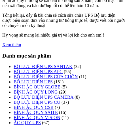
Bình ắc quy thường sẽ bắt đầu hư hỏng sau 3 năm, còn bo mạch thì
nếu xài đúng và bảo dưỡng tốt có thể lên hơn 10 năm.
Tổng kết lại, đây là bài chia sẽ cách sửa chữa UPS Bộ lưu điện
được biên soạn dựa vào những hư hỏng thực tế, được viết bởi người
có chuyên môn kỹ thuật.
Hy vọng sẽ mang lại nhiều giá trị và lợi ích cho anh em!!
Xem thêm
Danh mục sản phẩm
BỘ LƯU ĐIỆN UPS SANTAK
(32)
BỘ LƯU ĐIỆN UPS APC
(55)
BỘ LƯU ĐIỆN UPS CỬA CUỐN
(11)
BỘ LƯU ĐIỆN UPS
(151)
BÌNH ẮC QUY GLOBE
(5)
BÌNH ẮC QUY LONG
(29)
BỘ LƯU ĐIỆN UPS CAMERA
(8)
BỘ LƯU ĐIỆN UPS CŨ
(37)
BÌNH ẮC QUY CSB
(7)
BÌNH ẮC QUY SAITE
(16)
BÌNH ẮC QUY VISION
(11)
ẮC QUY UPS
(67)