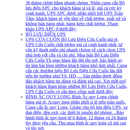
36 tháng chính hãng nhanh chóng. Nhận cung cấp Bộ
lưu điện APC cho khách hàng sỉ và lẻ, giá cả cực kỳ
cạnh tranh. UPS APC được phân phối bởi UPS Toàn
Tâm, khách hàng sẽ yên tâm về chất lượng, xuất xứ và
không bán hàng nhái, hàng kém chất lượng. Tham
khảo UPS APC ở dưới đây:
BỘ LƯU ĐIỆN UPS
UPS CỬA CUỐN
Bộ Lưu Điện Cửa Cuốn giá rẻ,
UPS Cửa Cuốn chất lượng giá cả cạnh tranh nhất, tư
vấn kỹ thuật miễn phí nhanh chóng về cách chọn UPS
phù hợp với cửa và chi phí. Mua bán Bộ Lưu Điện
Cửa Cuốn Yh giao hàng lắp đặt tận nơi, bảo hành uy
tín làm hài lòng những khách hàng khó tính nhất. Cung
cấp các thương hiệu Bộ Lưu Điện Cửa Cuốn lâu đời
trên thị trường như Yh, HD,….Sản phẩm được đông
đảo khách hàng tin dùng và đánh giá cao. Xin mời quý
khách hàng tham khảo những Bộ Lưu Điện Cửa Cuốn,
UPS Cửa Cuốn có sẵn theo công suất dưới đây:
BÌNH ẮC QUY LONG
Bình Ắc quy Long chính
hãng giá rẻ, Acquy long phân phối sỉ lẻ trên toàn quốc.
Cung cấp ắc quy Long, Globe cho bộ lưu điện UPS, xe
đạp điện, đèn exit, các thiết bị nguồn dự phòng…Bảo
hành bình ắc quy long từ 6 tháng, 12 tháng và 24 tháng
tùy theo yêu cầu. Thu mua bình ắc quy long cũ giá cao
và tận nơi.