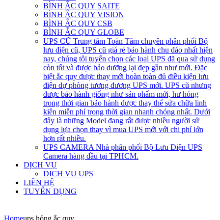
BÌNH ẮC QUY SAITE
BÌNH ẮC QUY VISION
BÌNH ẮC QUY CSB
BÌNH ẮC QUY GLOBE
UPS CŨ
Trung tâm Toàn Tâm chuyên phân phối Bộ
lưu điện cũ, UPS cũ giá rẻ bảo hành chu đáo nhất hiện
nay, chúng tôi tuyển chọn các loại UPS đã qua sử dụng
còn tốt và được bảo dưỡng lại đẹp gần như mới. Đặc
biệt ắc quy được thay mới hoàn toàn đủ điều kiện lưu
điện dự phòng tương đương UPS mới. UPS cũ nhưng
được bảo hành giống như sản phẩm mới, hư hỏng
trong thời gian bảo hành được thay thế sửa chữa linh
kiện miễn phí trong thời gian nhanh chóng nhất. Dưới
đây là những Model đang rất được nhiều người sử
dụng lựa chọn thay vì mua UPS mới với chi phí lớn
hơn rất nhiều.
UPS CAMERA
Nhà phân phối Bộ Lưu Điện UPS
Camera hàng đầu tại TPHCM.
DỊCH VỤ
DICH VU UPS
LIÊN HỆ
TUYỂN DỤNG
Home
ups hỏng ắc quy