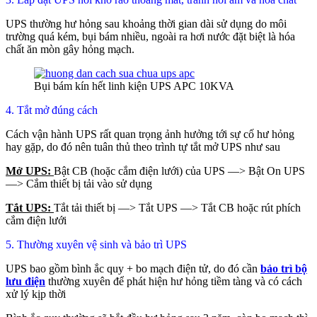
UPS thường hư hỏng sau khoảng thời gian dài sử dụng do môi
trường quá kém, bụi bám nhiều, ngoài ra hơi nước đặt biệt là hóa
chất ăn mòn gây hỏng mạch.
Bụi bám kín hết linh kiện UPS APC 10KVA
4. Tắt mở đúng cách
Cách vận hành UPS rất quan trọng ảnh hưởng tới sự cố hư hỏng
hay gặp, do đó nên tuân thủ theo trình tự tắt mở UPS như sau
Mở UPS:
Bật CB (hoặc cắm điện lưới) của UPS —> Bật On UPS
—> Cắm thiết bị tải vào sử dụng
Tắt UPS:
Tắt tải thiết bị —> Tắt UPS —> Tắt CB hoặc rút phích
cắm điện lưới
5. Thường xuyên vệ sinh và bảo trì UPS
UPS bao gồm bình ắc quy + bo mạch điện tử, do đó cần
bảo trì bộ
lưu điện
thường xuyên để phát hiện hư hỏng tiềm tàng và có cách
xử lý kịp thời