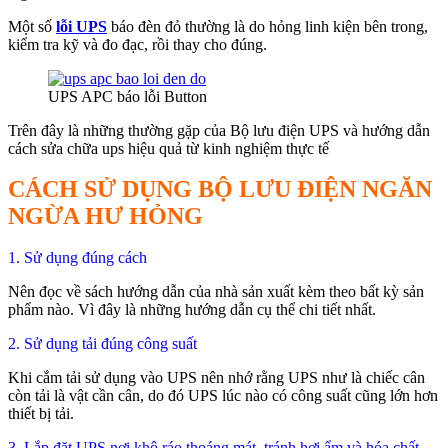
Một số
lỗi UPS
báo đèn đỏ thường là do hỏng linh kiện bên trong,
kiểm tra kỹ và đo đạc, rồi thay cho đúng.
UPS APC báo lỗi Button
Trên đây là những thường gặp của Bộ lưu điện UPS và hướng dẫn
cách sửa chữa ups hiệu quả từ kinh nghiệm thực tế
CÁCH SỬ DỤNG BỘ LƯU ĐIỆN NGĂN
NGỪA HƯ HỎNG
1. Sử dụng đúng cách
Nên đọc về sách hướng dẫn của nhà sản xuất kèm theo bất kỳ sản
phẩm nào. Vì đây là những hướng dẫn cụ thể chi tiết nhất.
2. Sử dụng tải đúng công suất
Khi cắm tải sử dụng vào UPS nên nhớ rằng UPS như là chiếc cân
còn tải là vật cần cân, do đó UPS lúc nào có công suất cũng lớn hơn
thiết bị tải.
3. Lắp đặt UPS nơi khô ráo thoáng mát, tránh hơi ẩm và hóa chất