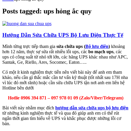
Posts tagged: ups hỏng ắc quy
Hướng Dẫn Sửa Chữa UPS Bộ Lưu Điện Thực Tế
Mình từng trực tiếp tham gia
sửa chữa ups (
Bộ lưu điện
)
khoảng
hơn 12 năm, thực sự sửa rất nhiều lỗi ups, các
bo mạch ups
, các
ups có công suất từ nhỏ tới lớn, các hãng UPS khác nhau như APC,
Santak, Ge, Riello, Ares, Socomec, Eaton…..
Có một ít kinh nghiệm thực tiễn nên viết bài này để anh em tham
khảo, nếu cần gì thắc mắc cần tư vấn kỹ thuật (tốt nhất sau 17H nha
vì lúc đó mới rãnh) hoặc cần sửa chữa UPS tận nơi anh em liên hệ
Hotline bên dưới
Hotlie 0906 394 871 – 097 978 01 09 (Zalo/Viber/Telegram)
Bài viết này nhằm mục đích
hướng dẫn sửa chữa ups bộ lưu điện
từ những kinh nghiệm thực tế và qua đó giúp anh em có thể rút
ngắn thời gian tìm hiểu về UPS và khắc phục được những lỗi cơ
bản.