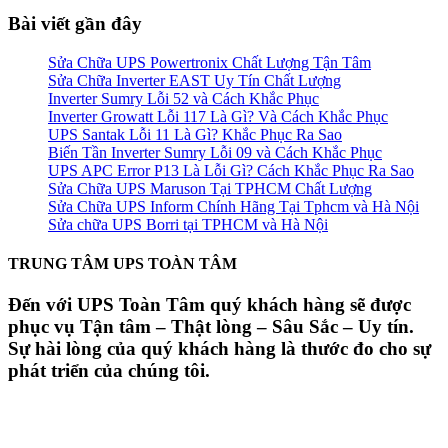
Bài viết gần đây
Sửa Chữa UPS Powertronix Chất Lượng Tận Tâm
Sửa Chữa Inverter EAST Uy Tín Chất Lượng
Inverter Sumry Lỗi 52 và Cách Khắc Phục
Inverter Growatt Lỗi 117 Là Gì? Và Cách Khắc Phục
UPS Santak Lỗi 11 Là Gì? Khắc Phục Ra Sao
Biến Tần Inverter Sumry Lỗi 09 và Cách Khắc Phục
UPS APC Error P13 Là Lỗi Gì? Cách Khắc Phục Ra Sao
Sửa Chữa UPS Maruson Tại TPHCM Chất Lượng
Sửa Chữa UPS Inform Chính Hãng Tại Tphcm và Hà Nội
Sửa chữa UPS Borri tại TPHCM và Hà Nội
TRUNG TÂM UPS TOÀN TÂM
Đến với UPS Toàn Tâm quý khách hàng sẽ được
phục vụ Tận tâm – Thật lòng – Sâu Sắc – Uy tín.
Sự hài lòng của quý khách hàng là thước đo cho sự
phát triển của chúng tôi.