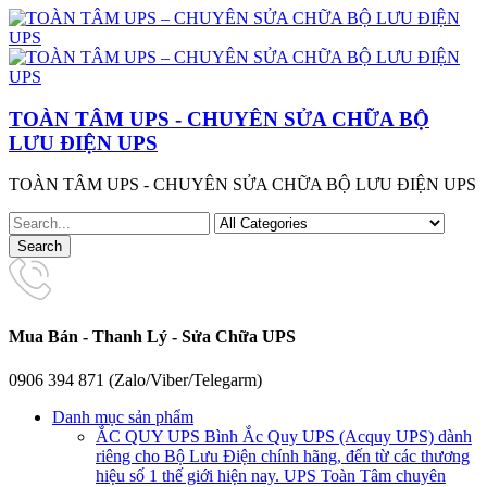
TOÀN TÂM UPS - CHUYÊN SỬA CHỮA BỘ
LƯU ĐIỆN UPS
TOÀN TÂM UPS - CHUYÊN SỬA CHỮA BỘ LƯU ĐIỆN UPS
Mua Bán - Thanh Lý - Sửa Chữa UPS
0906 394 871 (Zalo/Viber/Telegarm)
Danh mục sản phẩm
ẮC QUY UPS
Bình Ắc Quy UPS (Acquy UPS) dành
riêng cho Bộ Lưu Điện chính hãng, đến từ các thương
hiệu số 1 thế giới hiện nay. UPS Toàn Tâm chuyên