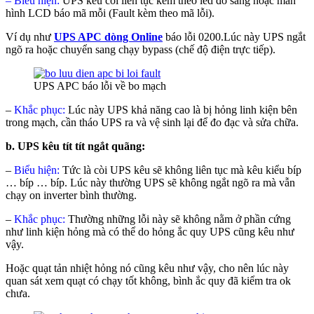
– Biểu hiện:
UPS kêu còi liên tục kèm theo led đỏ sáng hoặc màn
hình LCD báo mã mỗi (Fault kèm theo mã lỗi).
Ví dụ như
UPS APC dòng Online
báo lỗi 0200.
Lúc này UPS ngắt
ngõ ra hoặc chuyển sang chạy bypass (chế độ điện trực tiếp).
UPS APC báo lỗi về bo mạch
–
Khắc phục:
Lúc này UPS khả năng cao là bị hỏng linh kiện bên
trong mạch, cần tháo UPS ra và vệ sinh lại để đo đạc và sửa chữa.
b. UPS kêu tít tít ngắt quãng:
–
Biểu hiện:
Tức là còi UPS kêu sẽ không liên tục mà kêu kiểu bíp
… bíp … bíp. Lúc này thường UPS sẽ không ngắt ngõ ra mà vẫn
chạy on inverter bình thường.
–
Khắc phục:
Thường những lỗi này sẽ không nằm ở phần cứng
như linh kiện hỏng mà có thể do hỏng ắc quy UPS cũng kêu như
vậy.
Hoặc quạt tản nhiệt hỏng nó cũng kêu như vậy, cho nên lúc này
quan sát xem quạt có chạy tốt không, bình ắc quy đã kiểm tra ok
chưa.