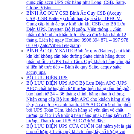
cung cấp accu UPS các hãng như Long, CSB, Saite,
Globe, Vision….
BÌNH ẮC QUY CSB
Bình Ắc Quy CSB (Acquy
CSB, CSB Battery) chính hãng giá sỉ tại TPHCM.
Cung cấp bình ắc quy khô kín khí CSB cho Bộ Lưu
Điện UPS, Inverter, Bộ Nguồn, Viễn thông,…Sản
phẩm được nhập khẩu trực tiếp và được bảo hành 12
tháng. Liên hệ ngay Hotline: 0906 394 871 – 097 978
01 09 (Zalo/Viber/Telegram)
BÌNH ẮC QUY SAITE
Bình ắc quy (Battery) chì khô
kín khí không cần bảo dưỡng Saite chính hãng được
phân phối tại UPS Toàn Tâm. Quý khách hàng cần giá
sỉ liên hệ trực tiếp – Bình ắc quy Saite, acquy saite,
accuy ups.
BỘ LƯU ĐIỆN UPS
BỘ LƯU ĐIỆN UPS APC
Bộ Lưu Điện APC (UPS
APC) chất lượng đến từ thương hiệu hàng đầu thế giới,
bảo hành từ 24 – 36 tháng chính hãng nhanh chóng.
Nhận cung cấp Bộ lưu điện APC cho khách hàng sỉ và
lẻ, giá cả cực kỳ cạnh tranh. UPS APC được phân phối
bởi UPS Toàn Tâm, khách hàng sẽ yên tâm về chất
lượng, xuất xứ và không bán hàng nhái, hàng kém chất
lượng. Tham khảo UPS APC ở dưới đây:
BỘ LƯU ĐIỆN UPS CỬA CUỐN
Giá niêm yết là giá
cho số lượng 1 cái, quý khách hàng lấy số lượng vui