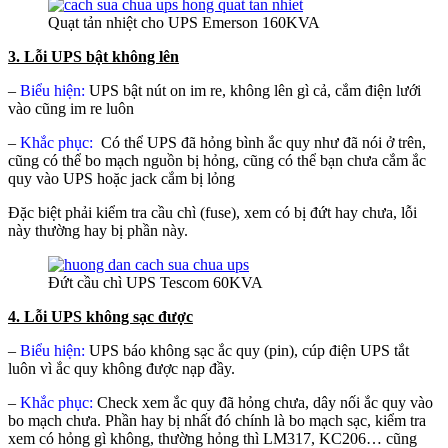
Quạt tản nhiệt cho UPS Emerson 160KVA
3. Lỗi UPS bật không lên
–
Biểu hiện:
UPS bật nút on im re, không lên gì cả, cắm điện lưới
vào cũng im re luôn
–
Khắc phục:
Có thể UPS đã hỏng bình ắc quy như đã nói ở trên,
cũng có thể bo mạch nguồn bị hỏng, cũng có thể bạn chưa cắm ắc
quy vào UPS hoặc jack cắm bị lỏng
Đặc biệt phải kiểm tra cầu chì (fuse), xem có bị đứt hay chưa, lỗi
này thường hay bị phần này.
Đứt cầu chì UPS Tescom 60KVA
4. Lỗi UPS không sạc được
–
Biểu hiện:
UPS báo không sạc ắc quy (pin), cúp điện UPS tắt
luôn vì ắc quy không được nạp đầy.
–
Khắc phục:
Check xem ắc quy đã hỏng chưa, dây nối ắc quy vào
bo mạch chưa. Phần hay bị nhất đó chính là bo mạch sạc, kiểm tra
xem có hỏng gì không, thường hỏng thì LM317, KC206… cũng