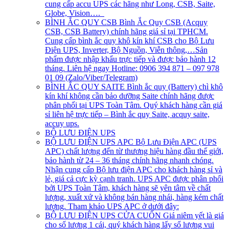
cung cấp accu UPS các hãng như Long, CSB, Saite,
Globe, Vision….
BÌNH ẮC QUY CSB
Bình Ắc Quy CSB (Acquy
CSB, CSB Battery) chính hãng giá sỉ tại TPHCM.
Cung cấp bình ắc quy khô kín khí CSB cho Bộ Lưu
Điện UPS, Inverter, Bộ Nguồn, Viễn thông,…Sản
phẩm được nhập khẩu trực tiếp và được bảo hành 12
tháng. Liên hệ ngay Hotline: 0906 394 871 – 097 978
01 09 (Zalo/Viber/Telegram)
BÌNH ẮC QUY SAITE
Bình ắc quy (Battery) chì khô
kín khí không cần bảo dưỡng Saite chính hãng được
phân phối tại UPS Toàn Tâm. Quý khách hàng cần giá
sỉ liên hệ trực tiếp – Bình ắc quy Saite, acquy saite,
accuy ups.
BỘ LƯU ĐIỆN UPS
BỘ LƯU ĐIỆN UPS APC
Bộ Lưu Điện APC (UPS
APC) chất lượng đến từ thương hiệu hàng đầu thế giới,
bảo hành từ 24 – 36 tháng chính hãng nhanh chóng.
Nhận cung cấp Bộ lưu điện APC cho khách hàng sỉ và
lẻ, giá cả cực kỳ cạnh tranh. UPS APC được phân phối
bởi UPS Toàn Tâm, khách hàng sẽ yên tâm về chất
lượng, xuất xứ và không bán hàng nhái, hàng kém chất
lượng. Tham khảo UPS APC ở dưới đây:
BỘ LƯU ĐIỆN UPS CỬA CUỐN
Giá niêm yết là giá
cho số lượng 1 cái, quý khách hàng lấy số lượng vui