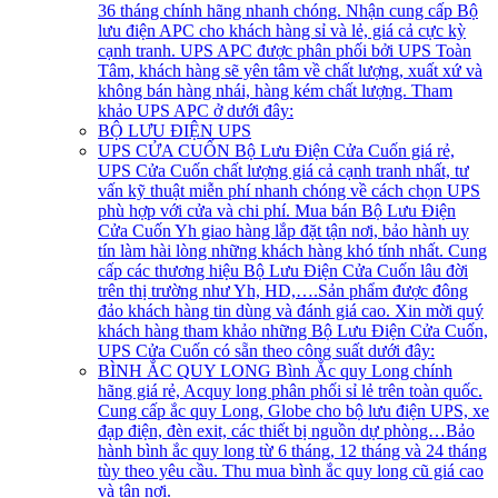
36 tháng chính hãng nhanh chóng. Nhận cung cấp Bộ
lưu điện APC cho khách hàng sỉ và lẻ, giá cả cực kỳ
cạnh tranh. UPS APC được phân phối bởi UPS Toàn
Tâm, khách hàng sẽ yên tâm về chất lượng, xuất xứ và
không bán hàng nhái, hàng kém chất lượng. Tham
khảo UPS APC ở dưới đây:
BỘ LƯU ĐIỆN UPS
UPS CỬA CUỐN
Bộ Lưu Điện Cửa Cuốn giá rẻ,
UPS Cửa Cuốn chất lượng giá cả cạnh tranh nhất, tư
vấn kỹ thuật miễn phí nhanh chóng về cách chọn UPS
phù hợp với cửa và chi phí. Mua bán Bộ Lưu Điện
Cửa Cuốn Yh giao hàng lắp đặt tận nơi, bảo hành uy
tín làm hài lòng những khách hàng khó tính nhất. Cung
cấp các thương hiệu Bộ Lưu Điện Cửa Cuốn lâu đời
trên thị trường như Yh, HD,….Sản phẩm được đông
đảo khách hàng tin dùng và đánh giá cao. Xin mời quý
khách hàng tham khảo những Bộ Lưu Điện Cửa Cuốn,
UPS Cửa Cuốn có sẵn theo công suất dưới đây:
BÌNH ẮC QUY LONG
Bình Ắc quy Long chính
hãng giá rẻ, Acquy long phân phối sỉ lẻ trên toàn quốc.
Cung cấp ắc quy Long, Globe cho bộ lưu điện UPS, xe
đạp điện, đèn exit, các thiết bị nguồn dự phòng…Bảo
hành bình ắc quy long từ 6 tháng, 12 tháng và 24 tháng
tùy theo yêu cầu. Thu mua bình ắc quy long cũ giá cao
và tận nơi.