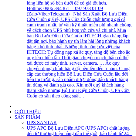
lòng liên hệ số bên dưới để có giá tốt hơn.
Hotline: 0906 394 871 – 097 978 01 09
(Zalo/Viber/Telegram) Nhà Sản Xuất Bộ Lưu Điện
Cửa Cuốn giá rẻ, UPS Cửa Cuốn chất lượng giá cả
cạnh tranh nhất, tư vấn kỹ thuật miễn phí nhanh chóng
về cách chọn UPS phù hợp với cửa và chi phí. Mua
bán Bộ Lưu Điện Cửa Cuốn IHTECH giao hàng lắp
đặt tận nơi, bảo hành uy tín làm hài lòng những khách
hàng khó tính nhất. Những tính năng ưu việt của
IHTECH: Tự động nạp xả ắc quy, tăng độ bền cho ắc
quy lên nhiều lần Thời gian chuyển mạch thấp có thể
xài được có máy tính, server, camera, … Ắc quy
chuyên dụng chính hãng độ bền lên đến 5 năm. Cung
cấp các thương hiệu Bộ Lưu Điện Cửa Cuốn lâu đời
trên thị trường, sản phẩm được đông đảo khách hàng
tin dùng và đánh giá cao. Xin mời quý khách hàng
tham khảo những Bộ Lưu Điện Cửa Cuốn, UPS Cửa
Cuốn có sẵn theo công suất…
GIỚI THIỆU
SẢN PHẨM
UPS SANTAK
UPS APC
Bộ Lưu Điện APC (UPS APC) chất lượng
đến từ thương hiệu hàng đầu thế giới, bảo hành từ 24 –