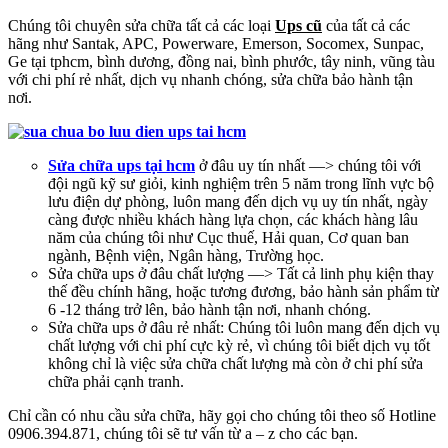
Chúng tôi chuyên sửa chữa tất cả các loại
Ups cũ
của tất cả các
hãng như Santak, APC, Powerware, Emerson, Socomex, Sunpac,
Ge tại tphcm, bình dương, đồng nai, bình phước, tây ninh, vũng tàu
với chi phí rẻ nhất, dịch vụ nhanh chóng, sửa chữa bảo hành tận
nơi.
Sửa chữa ups tại hcm
ở đâu uy tín nhất —> chúng tôi với
đội ngũ kỹ sư giỏi, kinh nghiệm trên 5 năm trong lĩnh vực bộ
lưu điện dự phòng, luôn mang đến dịch vụ uy tín nhất, ngày
càng được nhiều khách hàng lựa chọn, các khách hàng lâu
năm của chúng tôi như Cục thuế, Hải quan, Cơ quan ban
ngành, Bệnh viện, Ngân hàng, Trường học.
Sửa chữa ups ở đâu chất lượng —> Tất cả linh phụ kiện thay
thế đều chính hãng, hoặc tương đương, bảo hành sản phẩm từ
6 -12 tháng trở lên, bảo hành tận nơi, nhanh chóng.
Sửa chữa ups ở đâu rẻ nhất: Chúng tôi luôn mang đến dịch vụ
chất lượng với chi phí cực kỳ rẻ, vì chúng tôi biết dịch vụ tốt
không chỉ là việc sửa chữa chất lượng mà còn ở chi phí sửa
chữa phải cạnh tranh.
Chỉ cần có nhu cầu sửa chữa, hãy gọi cho chúng tôi theo số Hotline
0906.394.871, chúng tôi sẽ tư vấn từ a – z cho các bạn.