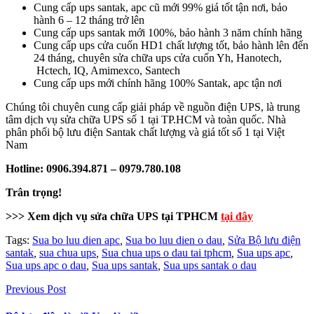
Cung cấp ups santak, apc cũ mới 99% giá tốt tận nơi, bảo
hành 6 – 12 tháng trở lên
Cung cấp ups santak mới 100%, bảo hành 3 năm chính hãng
Cung cấp ups cửa cuốn HD1 chất lượng tốt, bảo hành lên đến
24 tháng, chuyên sửa chữa ups cửa cuốn Yh, Hanotech,
Hctech, IQ, Amimexco, Santech
Cung cấp ups mới chính hãng 100% Santak, apc tận nơi
Chúng tôi chuyên cung cấp giải pháp về nguồn điện UPS, là trung
tâm dịch vụ sửa chữa UPS số 1 tại TP.HCM và toàn quốc. Nhà
phân phối bộ lưu điện Santak chất lượng và giá tốt số 1 tại Việt
Nam
Hotline: 0906.394.871 – 0979.780.108
Trân trọng!
>>> Xem dịch vụ sửa chữa UPS tại TPHCM
tại đây
Tags:
Sua bo luu dien apc
,
Sua bo luu dien o dau
,
Sửa Bộ lưu điện
santak
,
sua chua ups
,
Sua chua ups o dau tai tphcm
,
Sua ups apc
,
Sua ups apc o dau
,
Sua ups santak
,
Sua ups santak o dau
Previous Post