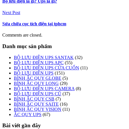
Bộ lưu điện là gì? Ups là gì?
Next Post
Sửa chữa cục tích điện tại tphcm
Comments are closed.
Danh mục sản phẩm
BỘ LƯU ĐIỆN UPS SANTAK
(32)
BỘ LƯU ĐIỆN UPS APC
(55)
BỘ LƯU ĐIỆN UPS CỬA CUỐN
(11)
BỘ LƯU ĐIỆN UPS
(151)
BÌNH ẮC QUY GLOBE
(5)
BÌNH ẮC QUY LONG
(29)
BỘ LƯU ĐIỆN UPS CAMERA
(8)
BỘ LƯU ĐIỆN UPS CŨ
(37)
BÌNH ẮC QUY CSB
(7)
BÌNH ẮC QUY SAITE
(16)
BÌNH ẮC QUY VISION
(11)
ẮC QUY UPS
(67)
Bài viết gần đây