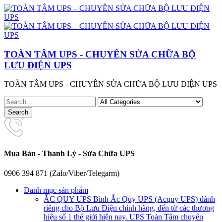
TOÀN TÂM UPS - CHUYÊN SỬA CHỮA BỘ
LƯU ĐIỆN UPS
TOÀN TÂM UPS - CHUYÊN SỬA CHỮA BỘ LƯU ĐIỆN UPS
Mua Bán - Thanh Lý - Sửa Chữa UPS
0906 394 871 (Zalo/Viber/Telegarm)
Danh mục sản phẩm
ẮC QUY UPS
Bình Ắc Quy UPS (Acquy UPS) dành
riêng cho Bộ Lưu Điện chính hãng, đến từ các thương
hiệu số 1 thế giới hiện nay. UPS Toàn Tâm chuyên