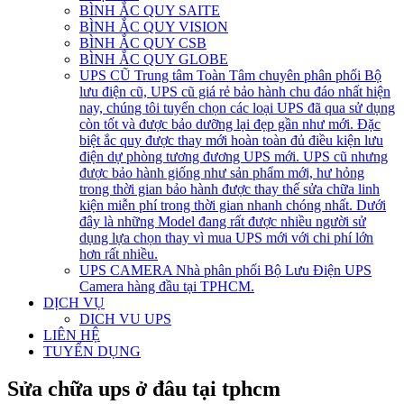
BÌNH ẮC QUY SAITE
BÌNH ẮC QUY VISION
BÌNH ẮC QUY CSB
BÌNH ẮC QUY GLOBE
UPS CŨ
Trung tâm Toàn Tâm chuyên phân phối Bộ
lưu điện cũ, UPS cũ giá rẻ bảo hành chu đáo nhất hiện
nay, chúng tôi tuyển chọn các loại UPS đã qua sử dụng
còn tốt và được bảo dưỡng lại đẹp gần như mới. Đặc
biệt ắc quy được thay mới hoàn toàn đủ điều kiện lưu
điện dự phòng tương đương UPS mới. UPS cũ nhưng
được bảo hành giống như sản phẩm mới, hư hỏng
trong thời gian bảo hành được thay thế sửa chữa linh
kiện miễn phí trong thời gian nhanh chóng nhất. Dưới
đây là những Model đang rất được nhiều người sử
dụng lựa chọn thay vì mua UPS mới với chi phí lớn
hơn rất nhiều.
UPS CAMERA
Nhà phân phối Bộ Lưu Điện UPS
Camera hàng đầu tại TPHCM.
DỊCH VỤ
DICH VU UPS
LIÊN HỆ
TUYỂN DỤNG
Sửa chữa ups ở đâu tại tphcm