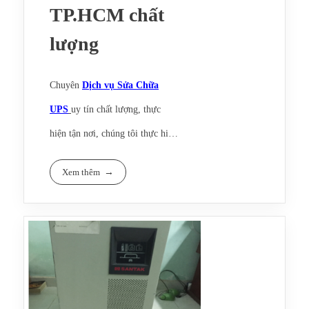
TP.HCM chất
lượng
Chuyên
Dịch vụ Sửa Chữa
UPS
uy tín chất lượng, thực
hiện tận nơi, chúng tôi thực hiện
sửa chữa tất các
Bộ lưu điện
Xem thêm
Santak
từ 500va đến 80kva.
Ngoài sửa chữa UPS Santak,
chúng tôi còn nhận sửa chữa các
Dịch vụ Sửa chữa Bộ lưu điện UPS
loại ups khác như
APC, Eaton,
Santak chất lượng
Sunpac, Powerware, Hyundai,
Dịch vụ sửa chữa Bộ lưu điện UPS
Socomec, Emerson, Riello, Ge
Santak bao gồm