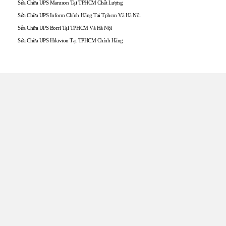
Sửa Chữa UPS Maruson Tại TPHCM Chất Lượng
Sửa Chữa UPS Inform Chính Hãng Tại Tphcm Và Hà Nội
Sửa Chữa UPS Borri Tại TPHCM Và Hà Nội
Sửa Chữa UPS Hikivion Tại TPHCM Chính Hãng
TRUNG TÂM UPS TOÀN
TÂM
Đến với UPS Toàn Tâm quý khách hàng sẽ được phục vụ
Tận tâm – Thật lòng – Sâu Sắc – Uy tín. Sự hài lòng của quý
khách hàng là thước đo cho sự phát triển của chúng tôi.