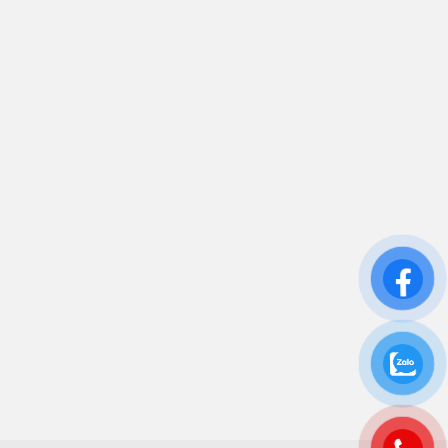
Trụ sở chính: 81/10 Phó Đức Chính, Phường 1, Quận
Bình Thạnh, TP.HCM
CN: Số 46A Ngõ 37 Bằng Liệt, Hoàng Liệt, Hoàng
Mai, Hà Nội
Liên kết
Sửa Chữa UPS
Cho Thuê UPS
Bảo Trì UPS
Bộ Lưu Điện UPS Cũ
Ắc Quy UPS