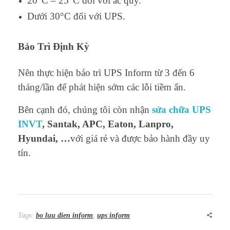
20°C – 25°C đối với ắc quy.
Dưới 30°C đối với UPS.
Bảo Trì Định Kỳ
Nên thực hiện bảo trì UPS Inform từ 3 đến 6
tháng/lần để phát hiện sớm các lỗi tiềm ẩn.
Bên cạnh đó, chúng tôi còn nhận
sửa chữa UPS
INVT
, Santak, APC, Eaton, Lanpro,
Hyundai, …
với giá rẻ và được bảo hành đầy uy
tín.
Tags:
bo luu dien inform
,
ups inform