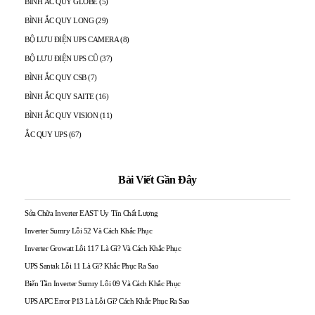
BÌNH ẮC QUY GLOBE
(5)
BÌNH ẮC QUY LONG
(29)
BỘ LƯU ĐIỆN UPS CAMERA
(8)
BỘ LƯU ĐIỆN UPS CŨ
(37)
BÌNH ẮC QUY CSB
(7)
BÌNH ẮC QUY SAITE
(16)
BÌNH ẮC QUY VISION
(11)
ẮC QUY UPS
(67)
Bài Viết Gần Đây
Sửa Chữa Inverter EAST Uy Tín Chất Lượng
Inverter Sumry Lỗi 52 Và Cách Khắc Phục
Inverter Growatt Lỗi 117 Là Gì? Và Cách Khắc Phục
UPS Santak Lỗi 11 Là Gì? Khắc Phục Ra Sao
Biến Tần Inverter Sumry Lỗi 09 Và Cách Khắc Phục
UPS APC Error P13 Là Lỗi Gì? Cách Khắc Phục Ra Sao