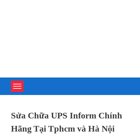
TOÀN TÂM UPS - CHUYÊN SỬA CHỮA BỘ LƯU ĐIỆN UPS
TOÀN TÂM UPS - CHUYÊN SỬA CHỮA BỘ LƯU ĐIỆN UPS
Sửa Chữa UPS Inform Chính
Hãng Tại Tphcm và Hà Nội