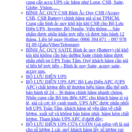
cung cấp accu UPS các hãng như Long, CSB, Saite,
Globe, Vision….
BÌNH ẮC QUY CSB
Bình Ắc Quy CSB (Acquy
CSB, CSB Battery) chính hãng giá sỉ tại TPHCM.
Cung cấp bình ắc quy khô kín khí CSB cho Bộ Lưu
Điện UPS, Inverter, Bộ Nguồn, Viễn thông,…Sản
phẩm được nhập khẩu trực tiếp và được bảo hành 12
tháng. Liên hệ ngay Hotline: 0906 394 871 – 097 978
01 09 (Zalo/Viber/Telegram)
BÌNH ẮC QUY SAITE
Bình ắc quy (Battery) chì khô
kín khí không cần bảo dưỡng Saite chính hãng được
phân phối tại UPS Toàn Tâm. Quý khách hàng cần giá
sỉ liên hệ trực tiếp – Bình ắc quy Saite, acquy saite,
accuy ups.
BỘ LƯU ĐIỆN UPS
BỘ LƯU ĐIỆN UPS APC
Bộ Lưu Điện APC (UPS
APC) chất lượng đến từ thương hiệu hàng đầu thế giới,
bảo hành từ 24 – 36 tháng chính hãng nhanh chóng.
Nhận cung cấp Bộ lưu điện APC cho khách hàng sỉ và
lẻ, giá cả cực kỳ cạnh tranh. UPS APC được phân phối
bởi UPS Toàn Tâm, khách hàng sẽ yên tâm về chất
lượng, xuất xứ và không bán hàng nhái, hàng kém chất
lượng. Tham khảo UPS APC ở dưới đây:
BỘ LƯU ĐIỆN UPS CỬA CUỐN
Giá niêm yết là giá
cho số lượng 1 cái, quý khách hàng lấy số lượng vui