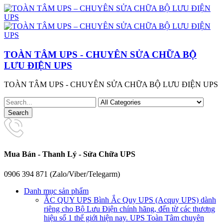
TOÀN TÂM UPS - CHUYÊN SỬA CHỮA BỘ
LƯU ĐIỆN UPS
TOÀN TÂM UPS - CHUYÊN SỬA CHỮA BỘ LƯU ĐIỆN UPS
Mua Bán - Thanh Lý - Sửa Chữa UPS
0906 394 871 (Zalo/Viber/Telegarm)
Danh mục sản phẩm
ẮC QUY UPS
Bình Ắc Quy UPS (Acquy UPS) dành
riêng cho Bộ Lưu Điện chính hãng, đến từ các thương
hiệu số 1 thế giới hiện nay. UPS Toàn Tâm chuyên