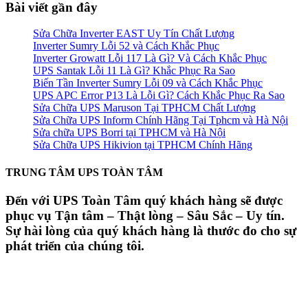
Bài viết gần đây
Sửa Chữa Inverter EAST Uy Tín Chất Lượng
Inverter Sumry Lỗi 52 và Cách Khắc Phục
Inverter Growatt Lỗi 117 Là Gì? Và Cách Khắc Phục
UPS Santak Lỗi 11 Là Gì? Khắc Phục Ra Sao
Biến Tần Inverter Sumry Lỗi 09 và Cách Khắc Phục
UPS APC Error P13 Là Lỗi Gì? Cách Khắc Phục Ra Sao
Sửa Chữa UPS Maruson Tại TPHCM Chất Lượng
Sửa Chữa UPS Inform Chính Hãng Tại Tphcm và Hà Nội
Sửa chữa UPS Borri tại TPHCM và Hà Nội
Sửa Chữa UPS Hikivion tại TPHCM Chính Hãng
TRUNG TÂM UPS TOÀN TÂM
Đến với UPS Toàn Tâm quý khách hàng sẽ được
phục vụ Tận tâm – Thật lòng – Sâu Sắc – Uy tín.
Sự hài lòng của quý khách hàng là thước đo cho sự
phát triển của chúng tôi.