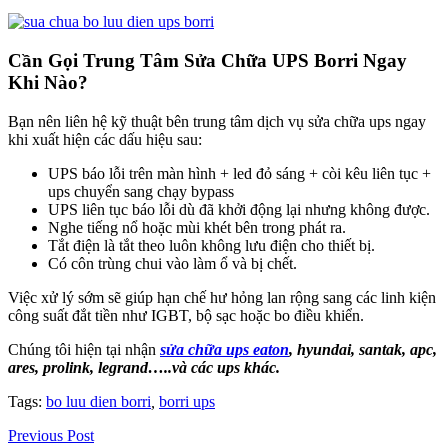
Cần Gọi Trung Tâm Sửa Chữa UPS Borri Ngay
Khi Nào?
Bạn nên liên hệ kỹ thuật bên trung tâm dịch vụ sửa chữa ups ngay
khi xuất hiện các dấu hiệu sau:
UPS báo lỗi trên màn hình + led đỏ sáng + còi kêu liên tục +
ups chuyển sang chạy bypass
UPS liên tục báo lỗi dù đã khởi động lại nhưng không được.
Nghe tiếng nổ hoặc mùi khét bên trong phát ra.
Tắt điện là tắt theo luôn không lưu điện cho thiết bị.
Có côn trùng chui vào làm ổ và bị chết.
Việc xử lý sớm sẽ giúp hạn chế hư hỏng lan rộng sang các linh kiện
công suất đắt tiền như IGBT, bộ sạc hoặc bo điều khiển.
Chúng tôi hiện tại nhận
sửa chữa ups eaton
, hyundai, santak, apc,
ares, prolink, legrand…..và các ups khác.
Tags:
bo luu dien borri
,
borri ups
Previous Post