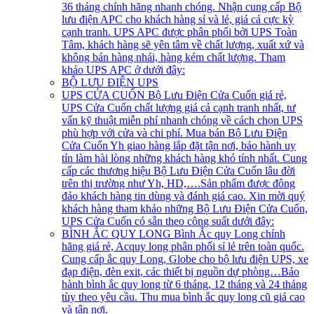
36 tháng chính hãng nhanh chóng. Nhận cung cấp Bộ
lưu điện APC cho khách hàng sỉ và lẻ, giá cả cực kỳ
cạnh tranh. UPS APC được phân phối bởi UPS Toàn
Tâm, khách hàng sẽ yên tâm về chất lượng, xuất xứ và
không bán hàng nhái, hàng kém chất lượng. Tham
khảo UPS APC ở dưới đây:
BỘ LƯU ĐIỆN UPS
UPS CỬA CUỐN
Bộ Lưu Điện Cửa Cuốn giá rẻ,
UPS Cửa Cuốn chất lượng giá cả cạnh tranh nhất, tư
vấn kỹ thuật miễn phí nhanh chóng về cách chọn UPS
phù hợp với cửa và chi phí. Mua bán Bộ Lưu Điện
Cửa Cuốn Yh giao hàng lắp đặt tận nơi, bảo hành uy
tín làm hài lòng những khách hàng khó tính nhất. Cung
cấp các thương hiệu Bộ Lưu Điện Cửa Cuốn lâu đời
trên thị trường như Yh, HD,….Sản phẩm được đông
đảo khách hàng tin dùng và đánh giá cao. Xin mời quý
khách hàng tham khảo những Bộ Lưu Điện Cửa Cuốn,
UPS Cửa Cuốn có sẵn theo công suất dưới đây:
BÌNH ẮC QUY LONG
Bình Ắc quy Long chính
hãng giá rẻ, Acquy long phân phối sỉ lẻ trên toàn quốc.
Cung cấp ắc quy Long, Globe cho bộ lưu điện UPS, xe
đạp điện, đèn exit, các thiết bị nguồn dự phòng…Bảo
hành bình ắc quy long từ 6 tháng, 12 tháng và 24 tháng
tùy theo yêu cầu. Thu mua bình ắc quy long cũ giá cao
và tận nơi.