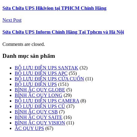
Sửa Chữa UPS Hikivion tại TPHCM Chính Hãng
Next Post
Sửa Chữa UPS Inform Chính Hãng Tại Tphcm và Hà Nội
Comments are closed.
Danh mục sản phẩm
BỘ LƯU ĐIỆN UPS SANTAK
(32)
BỘ LƯU ĐIỆN UPS APC
(55)
BỘ LƯU ĐIỆN UPS CỬA CUỐN
(11)
BỘ LƯU ĐIỆN UPS
(151)
BÌNH ẮC QUY GLOBE
(5)
BÌNH ẮC QUY LONG
(29)
BỘ LƯU ĐIỆN UPS CAMERA
(8)
BỘ LƯU ĐIỆN UPS CŨ
(37)
BÌNH ẮC QUY CSB
(7)
BÌNH ẮC QUY SAITE
(16)
BÌNH ẮC QUY VISION
(11)
ẮC QUY UPS
(67)