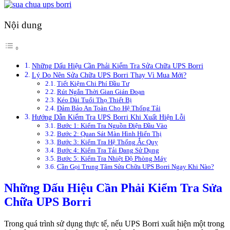
Nội dung
Những Dấu Hiệu Cần Phải Kiểm Tra Sửa Chữa UPS Borri
Lý Do Nên Sửa Chữa UPS Borri Thay Vì Mua Mới?
Tiết Kiệm Chi Phí Đầu Tư
Rút Ngắn Thời Gian Gián Đoạn
Kéo Dài Tuổi Thọ Thiết Bị
Đảm Bảo An Toàn Cho Hệ Thống Tải
Hướng Dẫn Kiểm Tra UPS Borri Khi Xuất Hiện Lỗi
Bước 1: Kiểm Tra Nguồn Điện Đầu Vào
Bước 2: Quan Sát Màn Hình Hiển Thị
Bước 3: Kiểm Tra Hệ Thống Ắc Quy
Bước 4: Kiểm Tra Tải Đang Sử Dụng
Bước 5: Kiểm Tra Nhiệt Độ Phòng Máy
Cần Gọi Trung Tâm Sửa Chữa UPS Borri Ngay Khi Nào?
Những Dấu Hiệu Cần Phải Kiểm Tra Sửa
Chữa UPS Borri
Trong quá trình sử dụng thực tế, nếu UPS Borri xuất hiện một trong