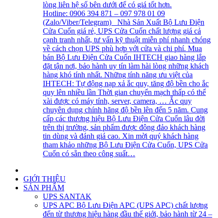
lòng liên hệ số bên dưới để có giá tốt hơn.
Hotline: 0906 394 871 – 097 978 01 09
(Zalo/Viber/Telegram) Nhà Sản Xuất Bộ Lưu Điện
Cửa Cuốn giá rẻ, UPS Cửa Cuốn chất lượng giá cả
cạnh tranh nhất, tư vấn kỹ thuật miễn phí nhanh chóng
về cách chọn UPS phù hợp với cửa và chi phí. Mua
bán Bộ Lưu Điện Cửa Cuốn IHTECH giao hàng lắp
đặt tận nơi, bảo hành uy tín làm hài lòng những khách
hàng khó tính nhất. Những tính năng ưu việt của
IHTECH: Tự động nạp xả ắc quy, tăng độ bền cho ắc
quy lên nhiều lần Thời gian chuyển mạch thấp có thể
xài được có máy tính, server, camera, … Ắc quy
chuyên dụng chính hãng độ bền lên đến 5 năm. Cung
cấp các thương hiệu Bộ Lưu Điện Cửa Cuốn lâu đời
trên thị trường, sản phẩm được đông đảo khách hàng
tin dùng và đánh giá cao. Xin mời quý khách hàng
tham khảo những Bộ Lưu Điện Cửa Cuốn, UPS Cửa
Cuốn có sẵn theo công suất…
GIỚI THIỆU
SẢN PHẨM
UPS SANTAK
UPS APC
Bộ Lưu Điện APC (UPS APC) chất lượng
đến từ thương hiệu hàng đầu thế giới, bảo hành từ 24 –