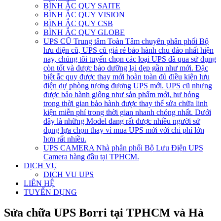
BÌNH ẮC QUY SAITE
BÌNH ẮC QUY VISION
BÌNH ẮC QUY CSB
BÌNH ẮC QUY GLOBE
UPS CŨ
Trung tâm Toàn Tâm chuyên phân phối Bộ
lưu điện cũ, UPS cũ giá rẻ bảo hành chu đáo nhất hiện
nay, chúng tôi tuyển chọn các loại UPS đã qua sử dụng
còn tốt và được bảo dưỡng lại đẹp gần như mới. Đặc
biệt ắc quy được thay mới hoàn toàn đủ điều kiện lưu
điện dự phòng tương đương UPS mới. UPS cũ nhưng
được bảo hành giống như sản phẩm mới, hư hỏng
trong thời gian bảo hành được thay thế sửa chữa linh
kiện miễn phí trong thời gian nhanh chóng nhất. Dưới
đây là những Model đang rất được nhiều người sử
dụng lựa chọn thay vì mua UPS mới với chi phí lớn
hơn rất nhiều.
UPS CAMERA
Nhà phân phối Bộ Lưu Điện UPS
Camera hàng đầu tại TPHCM.
DỊCH VỤ
DICH VU UPS
LIÊN HỆ
TUYỂN DỤNG
Sửa chữa UPS Borri tại TPHCM và Hà