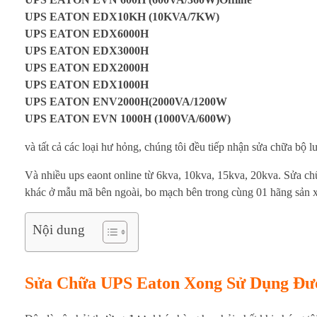
ó
UPS EATON EDX10KH (10KVA/7KW)
n
UPS EATON EDX6000H
UPS EATON EDX3000H
g
UPS EATON EDX2000H
UPS EATON EDX1000H
UPS EATON ENV2000H(2000VA/1200W
UPS EATON EVN 1000H (1000VA/600W)
và tất cả các loại hư hỏng, chúng tôi đều tiếp nhận sửa chữa bộ l
Và nhiều ups eaont online từ 6kva, 10kva, 15kva, 20kva. Sửa chữ
khác ở mẫu mã bên ngoài, bo mạch bên trong cùng 01 hãng sản x
Nội dung
Sửa Chữa UPS Eaton Xong Sử Dụng Đư