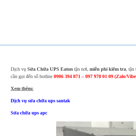
TOÀN TÂM UPS - CHUYÊN SỬA CHỮA BỘ LƯU ĐIỆN UPS
TOÀN TÂM UPS - CHUYÊN SỬA CHỮA BỘ LƯU ĐIỆN UPS
S
Dịch vụ
Sửa Chữa UPS Eaton
tận nơi,
miễn phí kiểm tra
, tận
ử
cần gọi đến số hotline
0906 394 871 – 097 978 01 09 (Zalo/Vib
Xem thêm:
a
Dịch vụ sửa chữa ups santak
C
Sửa chữa ups apc
h
ữ