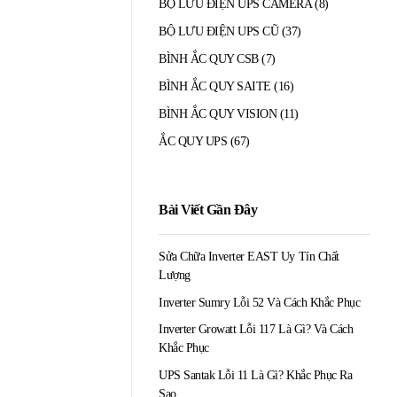
BỘ LƯU ĐIỆN UPS CAMERA
(8)
BỘ LƯU ĐIỆN UPS CŨ
(37)
BÌNH ẮC QUY CSB
(7)
BÌNH ẮC QUY SAITE
(16)
BÌNH ẮC QUY VISION
(11)
ẮC QUY UPS
(67)
Bài Viết Gần Đây
Sửa Chữa Inverter EAST Uy Tín Chất
Lượng
Inverter Sumry Lỗi 52 Và Cách Khắc Phục
Inverter Growatt Lỗi 117 Là Gì? Và Cách
Khắc Phục
UPS Santak Lỗi 11 Là Gì? Khắc Phục Ra
Sao