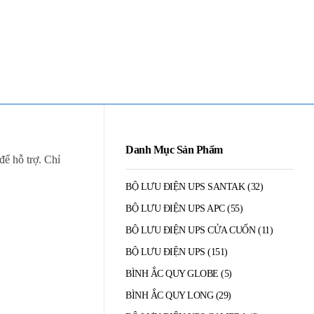
Mua Bán - Thanh Lý - Sửa Chữa UPS
0906 394 871 (Zalo/Viber/Telegarm)
Danh Mục Sản Phẩm
để hỗ trợ. Chỉ
BỘ LƯU ĐIỆN UPS SANTAK
(32)
BỘ LƯU ĐIỆN UPS APC
(55)
BỘ LƯU ĐIỆN UPS CỬA CUỐN
(11)
BỘ LƯU ĐIỆN UPS
(151)
BÌNH ẮC QUY GLOBE
(5)
BÌNH ẮC QUY LONG
(29)