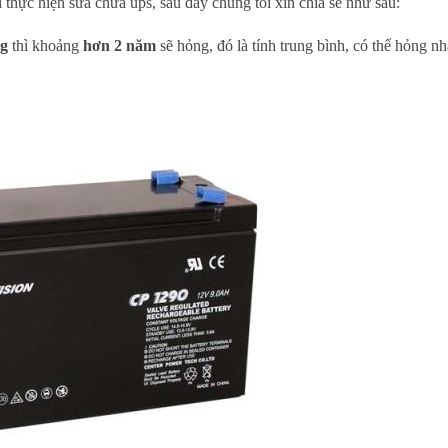
thực hiện sửa chữa ups, sau đây chúng tôi xin chia sẻ như sau:
g
thì khoảng
hơn 2 năm
sẽ hỏng, đó là tính trung bình, có thể hỏng n