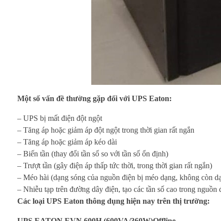
á
R
ẻ
N
h
Một số vấn đề thường gặp đối với UPS Eaton:
a
– UPS bị mất điện đột ngột
– Tăng áp hoặc giảm áp đột ngột trong thời gian rất ngắn
n
– Tăng áp hoặc giảm áp kéo dài
– Biến tần (thay đổi tần số so với tần số ổn định)
h
– Trượt tần (gây điện áp thấp tức thời, trong thời gian rất ngắn)
– Méo hài (dạng sóng của nguồn điện bị méo dạng, không còn dạ
C
– Nhiễu tạp trên đường dây điện, tạo các tần số cao trong nguồn 
h
Các loại UPS Eaton thông dụng hiện nay trên thị trường:
UPS EATON EVN 600H (600VA/360W)Offline