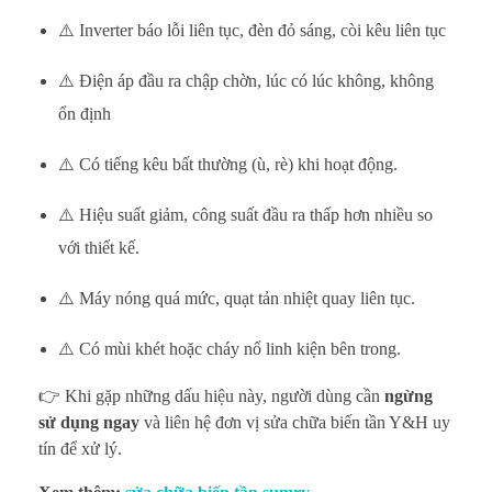
⚠️ Inverter báo lỗi liên tục, đèn đỏ sáng, còi kêu liên tục
⚠️ Điện áp đầu ra chập chờn, lúc có lúc không, không
ổn định
⚠️ Có tiếng kêu bất thường (ù, rè) khi hoạt động.
⚠️ Hiệu suất giảm, công suất đầu ra thấp hơn nhiều so
với thiết kế.
⚠️ Máy nóng quá mức, quạt tản nhiệt quay liên tục.
⚠️ Có mùi khét hoặc cháy nổ linh kiện bên trong.
👉 Khi gặp những dấu hiệu này, người dùng cần
ngừng
sử dụng ngay
và liên hệ đơn vị sửa chữa biến tần Y&H uy
tín để xử lý.