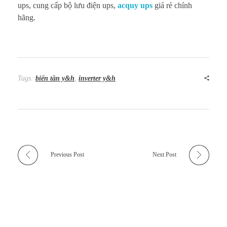
ups, cung cấp bộ lưu điện ups,
acquy ups
giá rẻ chính
hãng.
Tags:
biến tần y&h
,
inverter y&h
Previous Post
Next Post