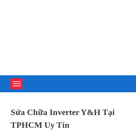
TOÀN TÂM UPS - CHUYÊN SỬA CHỮA BỘ LƯU ĐIỆN UPS
TOÀN TÂM UPS - CHUYÊN SỬA CHỮA BỘ LƯU ĐIỆN UPS
Sửa Chữa Inverter Y&H Tại
TPHCM Uy Tín