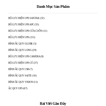
Danh Mục Sản Phẩm
BỘ LƯU ĐIỆN UPS SANTAK
(32)
BỘ LƯU ĐIỆN UPS APC
(55)
BỘ LƯU ĐIỆN UPS CỬA CUỐN
(11)
BỘ LƯU ĐIỆN UPS
(151)
BÌNH ẮC QUY GLOBE
(5)
BÌNH ẮC QUY LONG
(29)
BỘ LƯU ĐIỆN UPS CAMERA
(8)
BỘ LƯU ĐIỆN UPS CŨ
(37)
BÌNH ẮC QUY CSB
(7)
BÌNH ẮC QUY SAITE
(16)
BÌNH ẮC QUY VISION
(11)
ẮC QUY UPS
(67)
Bài Viết Gần Đây