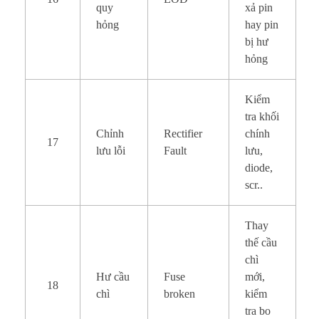
quy
xả pin
hỏng
hay pin
bị hư
hỏng
Kiểm
tra khối
Chỉnh
Rectifier
chính
17
lưu lỗi
Fault
lưu,
diode,
scr..
Thay
thế cầu
chì
Hư cầu
Fuse
mới,
18
chì
broken
kiểm
tra bo