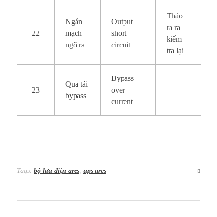
Tháo
Ngắn
Output
ra ra
22
mạch
short
kiểm
ngõ ra
circuit
tra lại
Bypass
Quá tải
23
over
bypass
current
Tags:
bộ lưu điện ares
,
ups ares