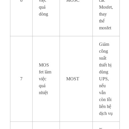
6
việc
MOSC
các
quá
Mosfet,
dòng
thay
thế
mosfet
Giảm
công
suất
MOS
thiết bị
fet làm
dùng
7
việc
MOST
UPS,
quá
nếu
nhiệt
vẫn
còn lỗi
liên hệ
dịch vụ