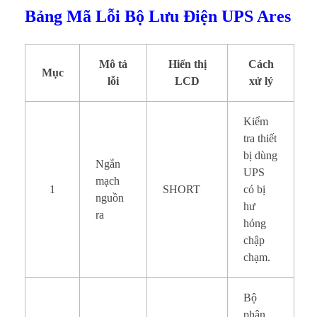
Bảng Mã Lỗi Bộ Lưu Điện UPS Ares
Mô tả
Hiển thị
Cách
Mục
lỗi
LCD
xử lý
Kiểm
tra thiết
bị dùng
Ngắn
UPS
mạch
1
SHORT
có bị
nguồn
hư
ra
hỏng
chập
chạm.
Bộ
phận