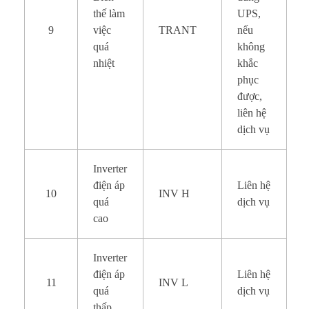
thế làm
UPS,
9
việc
TRANT
nếu
quá
không
nhiệt
khắc
phục
được,
liên hệ
dịch vụ
Inverter
điện áp
Liên hệ
10
INV H
quá
dịch vụ
cao
Inverter
điện áp
Liên hệ
11
INV L
quá
dịch vụ
thấp