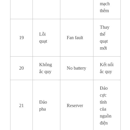
mạch
thêm
Thay
Lỗi
thế
19
Fan fault
quạt
quạt
mới
Không
Kết nối
20
No battery
ắc quy
ắc quy
Đảo
cực
Đảo
tính
21
Reserver
pha
của
nguồn
điện