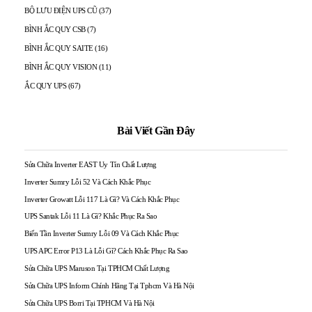
BỘ LƯU ĐIỆN UPS CŨ
(37)
BÌNH ẮC QUY CSB
(7)
BÌNH ẮC QUY SAITE
(16)
BÌNH ẮC QUY VISION
(11)
ẮC QUY UPS
(67)
Bài Viết Gần Đây
Sửa Chữa Inverter EAST Uy Tín Chất Lượng
Inverter Sumry Lỗi 52 Và Cách Khắc Phục
Inverter Growatt Lỗi 117 Là Gì? Và Cách Khắc Phục
UPS Santak Lỗi 11 Là Gì? Khắc Phục Ra Sao
Biến Tần Inverter Sumry Lỗi 09 Và Cách Khắc Phục
UPS APC Error P13 Là Lỗi Gì? Cách Khắc Phục Ra Sao
Sửa Chữa UPS Maruson Tại TPHCM Chất Lượng
Sửa Chữa UPS Inform Chính Hãng Tại Tphcm Và Hà Nội
Sửa Chữa UPS Borri Tại TPHCM Và Hà Nội