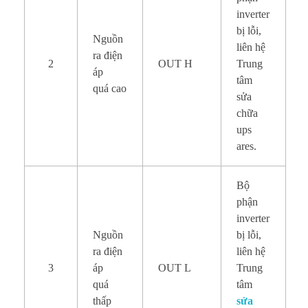
inverter
bị lỗi,
Nguồn
liên hệ
ra điện
2
OUT H
Trung
áp
tâm
quá cao
sửa
chữa
ups
ares.
Bộ
phận
inverter
Nguồn
bị lỗi,
ra điện
liên hệ
3
áp
OUT L
Trung
quá
tâm
thấp
sửa