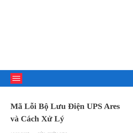
TOÀN TÂM UPS - CHUYÊN SỬA CHỮA BỘ LƯU ĐIỆN UPS
TOÀN TÂM UPS - CHUYÊN SỬA CHỮA BỘ LƯU ĐIỆN UPS
Mã Lỗi Bộ Lưu Điện UPS Ares
và Cách Xử Lý