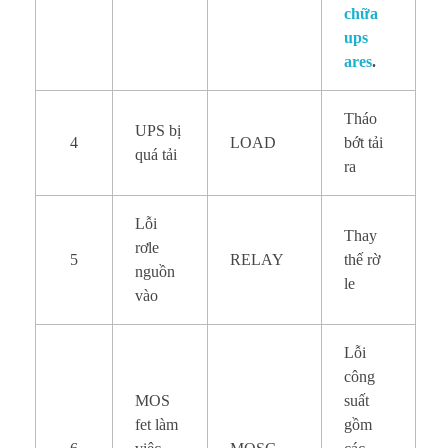
chữa
ups
ares
.
Tháo
UPS bị
4
LOAD
bớt tải
quá tải
ra
Lỗi
Thay
rơle
5
RELAY
thế rờ
nguồn
le
vào
Lỗi
công
MOS
suất
fet làm
gồm