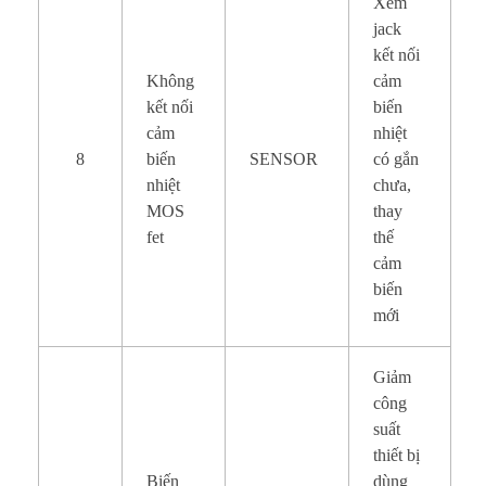
Xem
jack
kết nối
Không
cảm
kết nối
biến
cảm
nhiệt
8
biến
SENSOR
có gắn
nhiệt
chưa,
MOS
thay
fet
thế
cảm
biến
mới
Giảm
công
suất
thiết bị
Biến
dùng