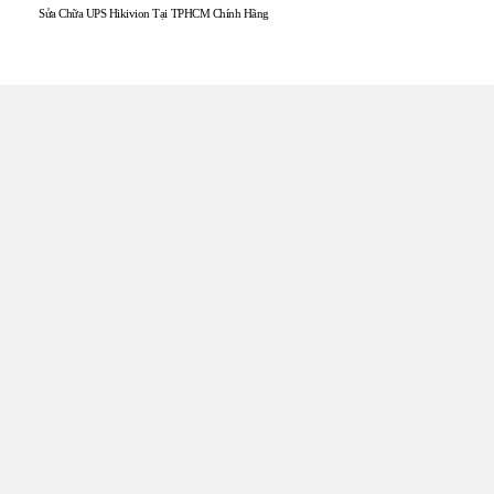
Sửa Chữa UPS Hikivion Tại TPHCM Chính Hãng
TRUNG TÂM UPS TOÀN
TÂM
Đến với UPS Toàn Tâm quý khách hàng sẽ được phục vụ
Tận tâm – Thật lòng – Sâu Sắc – Uy tín. Sự hài lòng của quý
khách hàng là thước đo cho sự phát triển của chúng tôi.