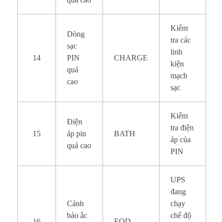
Kiểm
Dòng
tra các
sạc
linh
14
PIN
CHARGE
kiện
quá
mạch
cao
sạc
Kiểm
Điện
tra điện
15
áp pin
BATH
áp của
quá cao
PIN
UPS
đang
Cảnh
chạy
báo ắc
chế độ
16
EOD