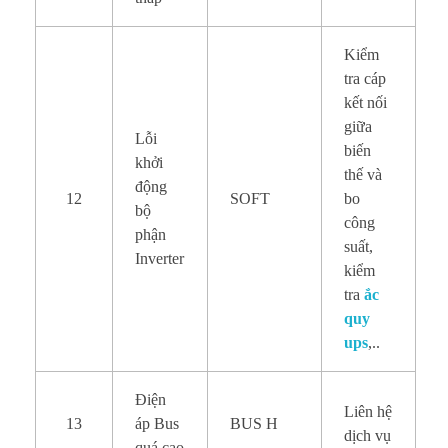
Kiểm
tra cáp
kết nối
giữa
Lỗi
biến
khởi
thế và
động
12
SOFT
bo
bộ
công
phận
suất,
Inverter
kiểm
tra
ắc
quy
ups
,..
Điện
Liên hệ
13
áp Bus
BUS H
dịch vụ
quá cao