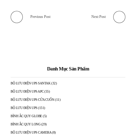
Previous Post
Next Post
Danh Mục Sản Phẩm
BỘ LƯU ĐIỆN UPS SANTAK
(32)
BỘ LƯU ĐIỆN UPS APC
(55)
BỘ LƯU ĐIỆN UPS CỬA CUỐN
(11)
BỘ LƯU ĐIỆN UPS
(151)
BÌNH ẮC QUY GLOBE
(5)
BÌNH ẮC QUY LONG
(29)
BỘ LƯU ĐIỆN UPS CAMERA
(8)