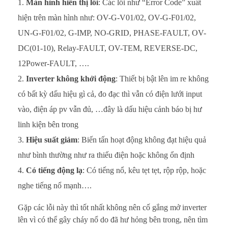
Màn hình hiển thị lỗi
: Các lỗi như “Error Code” xuất
hiện trên màn hình như: OV-G-V01/02, OV-G-F01/02,
UN-G-F01/02, G-IMP, NO-GRID, PHASE-FAULT, OV-
DC(01-10), Relay-FAULT, OV-TEM, REVERSE-DC,
12Power-FAULT, ….
Inverter không khởi động
: Thiết bị bật lên im re không
có bất kỳ dấu hiệu gì cả, đo đạc thì vẫn có điện lưới input
vào, điện áp pv vẫn đủ, …đây là dấu hiệu cảnh báo bị hư
linh kiện bên trong
Hiệu suất giảm
: Biến tấn hoạt động không đạt hiệu quả
như bình thường như ra thiếu điện hoặc không ổn định
Có tiếng động lạ
: Có tiếng nổ, kêu tẹt tẹt, rộp rộp, hoặc
nghe tiếng nổ mạnh….
Gặp các lỗi này thì tốt nhất không nên cố gắng mở inverter
lên vì có thể gây cháy nổ do đã hư hỏng bên trong, nên tìm