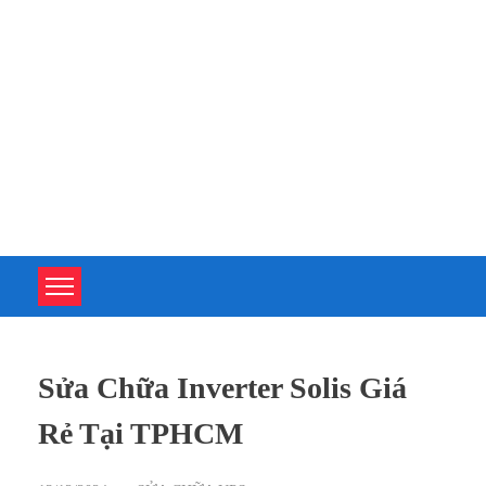
TOÀN TÂM UPS - CHUYÊN SỬA CHỮA BỘ LƯU ĐIỆN UPS
TOÀN TÂM UPS - CHUYÊN SỬA CHỮA BỘ LƯU ĐIỆN UPS
Sửa Chữa Inverter Solis Giá
Rẻ Tại TPHCM