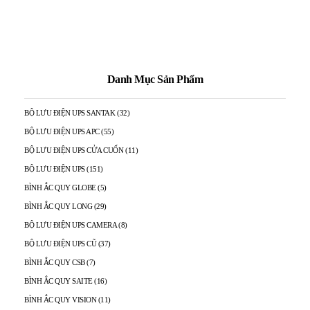
Danh Mục Sản Phẩm
BỘ LƯU ĐIỆN UPS SANTAK
(32)
BỘ LƯU ĐIỆN UPS APC
(55)
BỘ LƯU ĐIỆN UPS CỬA CUỐN
(11)
BỘ LƯU ĐIỆN UPS
(151)
BÌNH ẮC QUY GLOBE
(5)
BÌNH ẮC QUY LONG
(29)
BỘ LƯU ĐIỆN UPS CAMERA
(8)
BỘ LƯU ĐIỆN UPS CŨ
(37)
BÌNH ẮC QUY CSB
(7)
BÌNH ẮC QUY SAITE
(16)
BÌNH ẮC QUY VISION
(11)