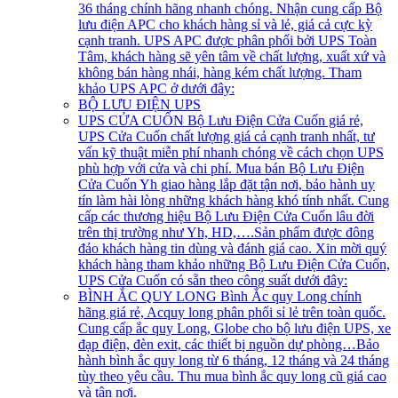
36 tháng chính hãng nhanh chóng. Nhận cung cấp Bộ
lưu điện APC cho khách hàng sỉ và lẻ, giá cả cực kỳ
cạnh tranh. UPS APC được phân phối bởi UPS Toàn
Tâm, khách hàng sẽ yên tâm về chất lượng, xuất xứ và
không bán hàng nhái, hàng kém chất lượng. Tham
khảo UPS APC ở dưới đây:
BỘ LƯU ĐIỆN UPS
UPS CỬA CUỐN
Bộ Lưu Điện Cửa Cuốn giá rẻ,
UPS Cửa Cuốn chất lượng giá cả cạnh tranh nhất, tư
vấn kỹ thuật miễn phí nhanh chóng về cách chọn UPS
phù hợp với cửa và chi phí. Mua bán Bộ Lưu Điện
Cửa Cuốn Yh giao hàng lắp đặt tận nơi, bảo hành uy
tín làm hài lòng những khách hàng khó tính nhất. Cung
cấp các thương hiệu Bộ Lưu Điện Cửa Cuốn lâu đời
trên thị trường như Yh, HD,….Sản phẩm được đông
đảo khách hàng tin dùng và đánh giá cao. Xin mời quý
khách hàng tham khảo những Bộ Lưu Điện Cửa Cuốn,
UPS Cửa Cuốn có sẵn theo công suất dưới đây:
BÌNH ẮC QUY LONG
Bình Ắc quy Long chính
hãng giá rẻ, Acquy long phân phối sỉ lẻ trên toàn quốc.
Cung cấp ắc quy Long, Globe cho bộ lưu điện UPS, xe
đạp điện, đèn exit, các thiết bị nguồn dự phòng…Bảo
hành bình ắc quy long từ 6 tháng, 12 tháng và 24 tháng
tùy theo yêu cầu. Thu mua bình ắc quy long cũ giá cao
và tận nơi.