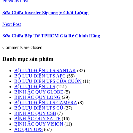
Previous Post
Sửa Chữa Inverter Sigenergy Chất Lượng
Next Post
Sửa Chữa Bếp Từ TPHCM Giá Rẻ Chính Hãng
Comments are closed.
Danh mục sản phẩm
BỘ LƯU ĐIỆN UPS SANTAK
(32)
BỘ LƯU ĐIỆN UPS APC
(55)
BỘ LƯU ĐIỆN UPS CỬA CUỐN
(11)
BỘ LƯU ĐIỆN UPS
(151)
BÌNH ẮC QUY GLOBE
(5)
BÌNH ẮC QUY LONG
(29)
BỘ LƯU ĐIỆN UPS CAMERA
(8)
BỘ LƯU ĐIỆN UPS CŨ
(37)
BÌNH ẮC QUY CSB
(7)
BÌNH ẮC QUY SAITE
(16)
BÌNH ẮC QUY VISION
(11)
ẮC QUY UPS
(67)