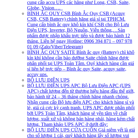
cung cấp accu UPS các hãng như Long, CSB, Saite,
Globe, Vision….
BÌNH ẮC QUY CSB
Bình Ắc Quy CSB (Acquy
CSB, CSB Battery) chính hãng giá sỉ tại TPHCM.
Cung cấp bình ắc quy khô kín khí CSB cho Bộ Lưu
Điện UPS, Inverter, Bộ Nguồn, Viễn thông,…Sản
phẩm được nhập khẩu trực tiếp và được bảo hành 12
tháng. Liên hệ ngay Hotline: 0906 394 871 – 097 978
01 09 (Zalo/Viber/Telegram)
BÌNH ẮC QUY SAITE
Bình ắc quy (Battery) chì khô
kín khí không cần bảo dưỡng Saite chính hãng được
phân phối tại UPS Toàn Tâm. Quý khách hàng cần giá
sỉ liên hệ trực tiếp – Bình ắc quy Saite, acquy saite,
accuy ups.
BỘ LƯU ĐIỆN UPS
BỘ LƯU ĐIỆN UPS APC
Bộ Lưu Điện APC (UPS
APC) chất lượng đến từ thương hiệu hàng đầu thế giới,
bảo hành từ 24 – 36 tháng chính hãng nhanh chóng.
Nhận cung cấp Bộ lưu điện APC cho khách hàng sỉ và
lẻ, giá cả cực kỳ cạnh tranh. UPS APC được phân phối
bởi UPS Toàn Tâm, khách hàng sẽ yên tâm về chất
lượng, xuất xứ và không bán hàng nhái, hàng kém chất
lượng. Tham khảo UPS APC ở dưới đây:
BỘ LƯU ĐIỆN UPS CỬA CUỐN
Giá niêm yết là giá
cho số lượng 1 cái, quý khách hàng lấy số lượng vui