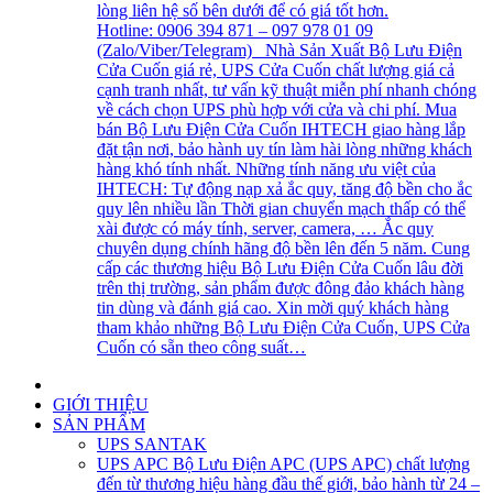
lòng liên hệ số bên dưới để có giá tốt hơn.
Hotline: 0906 394 871 – 097 978 01 09
(Zalo/Viber/Telegram) Nhà Sản Xuất Bộ Lưu Điện
Cửa Cuốn giá rẻ, UPS Cửa Cuốn chất lượng giá cả
cạnh tranh nhất, tư vấn kỹ thuật miễn phí nhanh chóng
về cách chọn UPS phù hợp với cửa và chi phí. Mua
bán Bộ Lưu Điện Cửa Cuốn IHTECH giao hàng lắp
đặt tận nơi, bảo hành uy tín làm hài lòng những khách
hàng khó tính nhất. Những tính năng ưu việt của
IHTECH: Tự động nạp xả ắc quy, tăng độ bền cho ắc
quy lên nhiều lần Thời gian chuyển mạch thấp có thể
xài được có máy tính, server, camera, … Ắc quy
chuyên dụng chính hãng độ bền lên đến 5 năm. Cung
cấp các thương hiệu Bộ Lưu Điện Cửa Cuốn lâu đời
trên thị trường, sản phẩm được đông đảo khách hàng
tin dùng và đánh giá cao. Xin mời quý khách hàng
tham khảo những Bộ Lưu Điện Cửa Cuốn, UPS Cửa
Cuốn có sẵn theo công suất…
GIỚI THIỆU
SẢN PHẨM
UPS SANTAK
UPS APC
Bộ Lưu Điện APC (UPS APC) chất lượng
đến từ thương hiệu hàng đầu thế giới, bảo hành từ 24 –