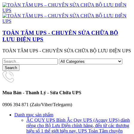
TOÀN TÂM UPS - CHUYÊN SỬA CHỮA BỘ
LƯU ĐIỆN UPS
TOÀN TÂM UPS - CHUYÊN SỬA CHỮA BỘ LƯU ĐIỆN UPS
Mua Bán - Thanh Lý - Sửa Chữa UPS
0906 394 871 (Zalo/Viber/Telegarm)
Danh mục sản phẩm
ẮC QUY UPS
Bình Ắc Quy UPS (Acquy UPS) dành
riêng cho Bộ Lưu Điện chính hãng, đến từ các thương
hiệu số 1 thế giới hiện nay. UPS Toàn Tâm chuyên