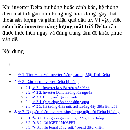
Khi inverter Delta hư hỏng hoặc cảnh báo, hệ thống
điện mặt trời gần như bị ngưng hoạt động, gây thất
thoát sản lượng và giảm hiệu quả đầu tư. Vì vậy, việc
sửa chữa inverter năng lượng mặt trời Delta
cần
được thực hiện ngay và đúng trung tâm để khắc phục
vấn đề.
Nội dung
⭐ 1. Tìm Hiểu Về Inverter Năng Lượng Mặt Trời Delta
⭐ 2. Dấu hiệu inverter Delta bị hỏng
✔ 2.1. Inverter báo lỗi trên màn hình
✔ 2.2. Inverter Delta không lên nguồn
✔ 2.3. Công suất giảm mạnh
✔ 2.4. Quạt chạy ồn hoặc đứng quạt
✔ 2.5. Hệ thống điện mặt trời không đẩy điện lên lưới
⭐ 3. Nguyên nhân inverter năng lượng mặt trời Delta bị hỏng
🔧 3.1. Tụ nguồn giảm dung lượng hoặc hỏng
🔧 3.2. Nổ IGBT / MOSFET
🔧 3.3. Hư board công suất / board điều khiển