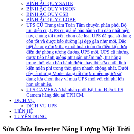
BÌNH ẮC QUY SAITE
BÌNH ẮC QUY VISION
BÌNH ẮC QUY CSB
BÌNH ẮC QUY GLOBE
UPS CŨ
Trung tâm Toàn Tâm chuyên phân phối Bộ
lưu điện cũ, UPS cũ giá rẻ bảo hành chu đáo nhất hiện
nay, chúng tôi tuyển chọn các loại UPS đã qua sử dụng
còn tốt và được bảo dưỡng lại đẹp gần như mới. Đặc
biệt ắc quy được thay mới hoàn toàn đủ điều kiện lưu
điện dự phòng tương đương UPS mới. UPS cũ nhưng
được bảo hành giống như sản phẩm mới, hư hỏng
trong thời gian bảo hành được thay thế sửa chữa linh
kiện miễn phí trong thời gian nhanh chóng nhất. Dưới
đây là những Model đang rất được nhiều người sử
dụng lựa chọn thay vì mua UPS mới với chi phí lớn
hơn rất nhiều.
UPS CAMERA
Nhà phân phối Bộ Lưu Điện UPS
Camera hàng đầu tại TPHCM.
DỊCH VỤ
DICH VU UPS
LIÊN HỆ
TUYỂN DỤNG
Sửa Chữa Inverter Năng Lượng Mặt Trời