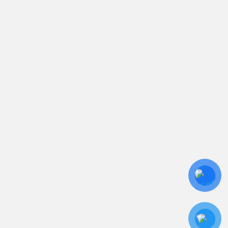
sales.toantamups@gmail.com
0906 394 871
Trụ sở chính: 81/10 Phó Đức Chính, Phường 1, Quận
Bình Thạnh, TP.HCM
CN: Số 46A Ngõ 37 Bằng Liệt, Hoàng Liệt, Hoàng
Mai, Hà Nội
Liên kết
Sửa Chữa UPS
Cho Thuê UPS
Bảo Trì UPS
Bộ Lưu Điện UPS Cũ