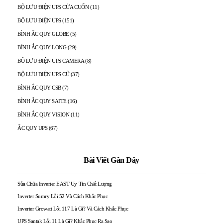
BỘ LƯU ĐIỆN UPS CỬA CUỐN
(11)
BỘ LƯU ĐIỆN UPS
(151)
BÌNH ẮC QUY GLOBE
(5)
BÌNH ẮC QUY LONG
(29)
BỘ LƯU ĐIỆN UPS CAMERA
(8)
BỘ LƯU ĐIỆN UPS CŨ
(37)
BÌNH ẮC QUY CSB
(7)
BÌNH ẮC QUY SAITE
(16)
BÌNH ẮC QUY VISION
(11)
ẮC QUY UPS
(67)
Bài Viết Gần Đây
Sửa Chữa Inverter EAST Uy Tín Chất Lượng
Inverter Sumry Lỗi 52 Và Cách Khắc Phục
Inverter Growatt Lỗi 117 Là Gì? Và Cách Khắc Phục
UPS Santak Lỗi 11 Là Gì? Khắc Phục Ra Sao