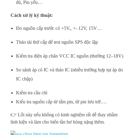
đủ, Pin yếu…
Cách xử lý kỹ thuật:
Đo nguồn cấp trước có +5V,, +- 12V, 15V…
Tháo tải thứ cấp để test nguồn SPS độc lập
Kiểm tra điện áp chân VCC IC nguồn (thường 12–18V)
So sánh áp có IC và tháo IC (nhiều trường hợp tụt áp do
IC chập)
Kiểm tra cầu chì
Kiểu tra nguồn cấp từ tấm pin, từ pin lưu trữ….
👉 Lỗi này nếu không có kinh nghiệm rất dễ thay nhầm
linh kiện và làm cho biến tần hư hỏng nặng thêm.