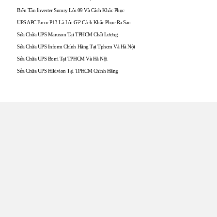
Biến Tần Inverter Sumry Lỗi 09 Và Cách Khắc Phục
UPS APC Error P13 Là Lỗi Gì? Cách Khắc Phục Ra Sao
Sửa Chữa UPS Maruson Tại TPHCM Chất Lượng
Sửa Chữa UPS Inform Chính Hãng Tại Tphcm Và Hà Nội
Sửa Chữa UPS Borri Tại TPHCM Và Hà Nội
Sửa Chữa UPS Hikivion Tại TPHCM Chính Hãng
TRUNG TÂM UPS TOÀN
TÂM
Đến với UPS Toàn Tâm quý khách hàng sẽ được phục vụ
Tận tâm – Thật lòng – Sâu Sắc – Uy tín. Sự hài lòng của quý
khách hàng là thước đo cho sự phát triển của chúng tôi.