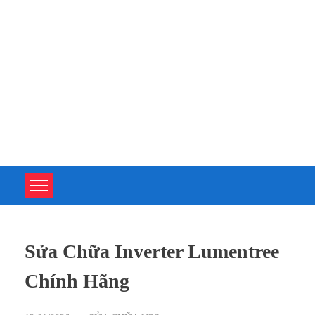
TOÀN TÂM UPS - CHUYÊN SỬA CHỮA BỘ LƯU ĐIỆN UPS
TOÀN TÂM UPS - CHUYÊN SỬA CHỮA BỘ LƯU ĐIỆN UPS
Sửa Chữa Inverter Lumentree
Chính Hãng