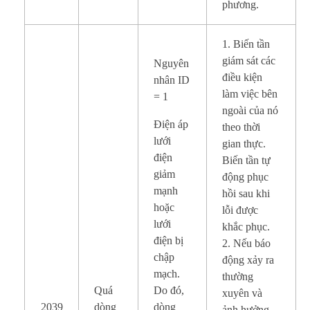
phương.
1. Biến tần
giám sát các
Nguyên
điều kiện
nhân ID
làm việc bên
= 1
ngoài của nó
Điện áp
theo thời
lưới
gian thực.
điện
Biến tần tự
giảm
động phục
mạnh
hồi sau khi
hoặc
lỗi được
lưới
khắc phục.
điện bị
2. Nếu báo
chập
động xảy ra
mạch.
thường
Quá
Do đó,
xuyên và
2039
dòng
dòng
ảnh hưởng