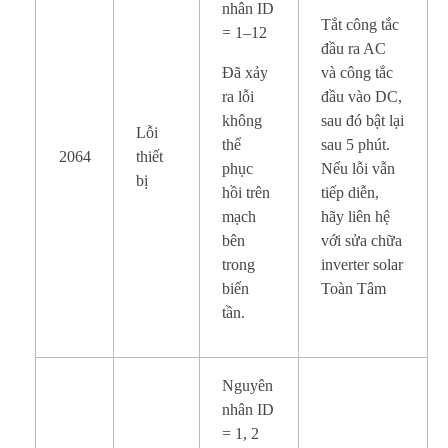
nhân ID
Tắt công tắc
= 1–12
đầu ra AC
Đã xảy
và công tắc
ra lỗi
đầu vào DC,
không
sau đó bật lại
Lỗi
thể
sau 5 phút.
2064
thiết
phục
Nếu lỗi vẫn
bị
hồi trên
tiếp diễn,
mạch
hãy liên hệ
bên
với sửa chữa
trong
inverter solar
biến
Toàn Tâm
tần.
Nguyên
nhân ID
= 1, 2