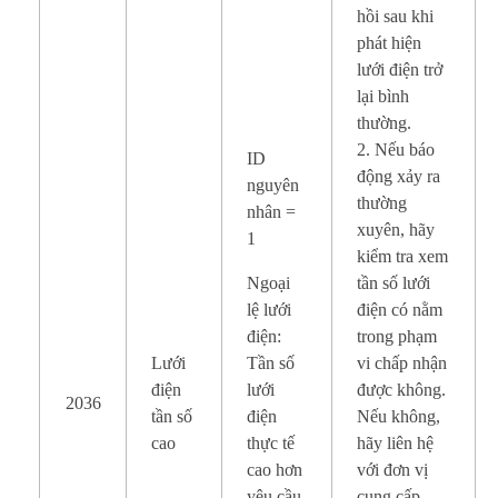
hồi sau khi
phát hiện
lưới điện trở
lại bình
thường.
2. Nếu báo
ID
động xảy ra
nguyên
thường
nhân =
xuyên, hãy
1
kiểm tra xem
Ngoại
tần số lưới
lệ lưới
điện có nằm
điện:
trong phạm
Lưới
Tần số
vi chấp nhận
điện
lưới
được không.
2036
tần số
điện
Nếu không,
cao
thực tế
hãy liên hệ
cao hơn
với đơn vị
yêu cầu
cung cấp