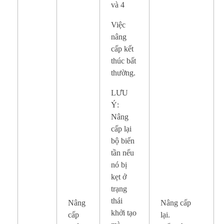
và 4
Việc
nâng
cấp kết
thúc bất
thường.
LƯU
Ý:
Nâng
cấp lại
bộ biến
tần nếu
nó bị
kẹt ở
trạng
thái
Nâng
Nâng cấp
khởi tạo
cấp
lại.