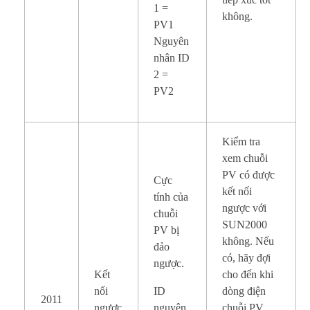
1 =
không.
PV1
Nguyên
nhân ID
2 =
PV2
Kiểm tra
xem chuỗi
PV có được
Cực
kết nối
tính của
ngược với
chuỗi
SUN2000
PV bị
không. Nếu
đảo
có, hãy đợi
ngược.
Kết
cho đến khi
nối
ID
dòng điện
2011
ngược
nguyên
chuỗi PV