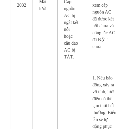
Mất
Cáp
2032
xem cáp
lưới
nguồn
nguồn AC
AC bị
đã được kết
ngắt kết
nối chưa và
nối
công tắc AC
hoặc
đã BẬT
cầu dao
chưa.
AC bị
TẮT.
1. Nếu báo
động xảy ra
vô tình, lưới
điện có thể
tạm thời bất
thường. Biến
tần sẽ tự
động phục