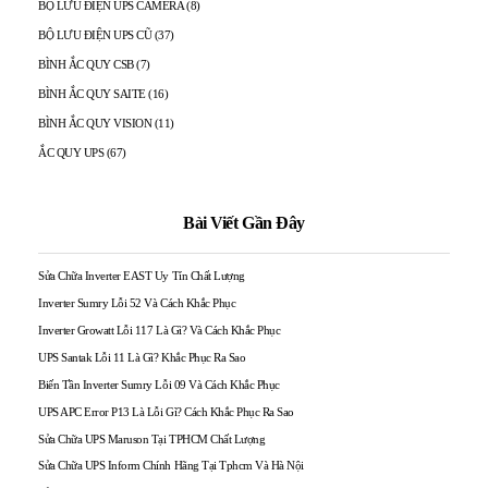
BỘ LƯU ĐIỆN UPS CAMERA
(8)
BỘ LƯU ĐIỆN UPS CŨ
(37)
BÌNH ẮC QUY CSB
(7)
BÌNH ẮC QUY SAITE
(16)
BÌNH ẮC QUY VISION
(11)
ẮC QUY UPS
(67)
Bài Viết Gần Đây
Sửa Chữa Inverter EAST Uy Tín Chất Lượng
Inverter Sumry Lỗi 52 Và Cách Khắc Phục
Inverter Growatt Lỗi 117 Là Gì? Và Cách Khắc Phục
UPS Santak Lỗi 11 Là Gì? Khắc Phục Ra Sao
Biến Tần Inverter Sumry Lỗi 09 Và Cách Khắc Phục
UPS APC Error P13 Là Lỗi Gì? Cách Khắc Phục Ra Sao
Sửa Chữa UPS Maruson Tại TPHCM Chất Lượng
Sửa Chữa UPS Inform Chính Hãng Tại Tphcm Và Hà Nội