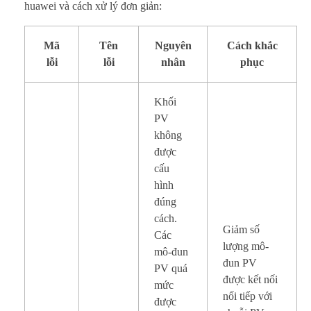
huawei và cách xử lý đơn giản:
Mã
Tên
Nguyên
Cách khắc
lỗi
lỗi
nhân
phục
Khối
PV
không
được
cấu
hình
đúng
cách.
Giảm số
Các
lượng mô-
mô-đun
đun PV
PV quá
được kết nối
mức
nối tiếp với
được