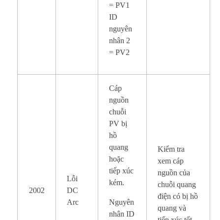
= PV1
ID
nguyên
nhân 2
= PV2
Cáp
nguồn
chuỗi
PV bị
hồ
quang
Kiểm tra
hoặc
xem cáp
tiếp xúc
nguồn của
Lỗi
kém.
chuỗi quang
2002
DC
điện có bị hồ
Arc
Nguyên
quang và
nhân ID
tiếp xúc tốt