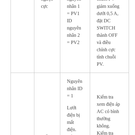
cực
nhân 1
giảm xuống
= PV1
dưới 0,5 A,
ID
đặt DC
nguyên
SWITCH
nhân 2
thành OFF
= PV2
và điều
chỉnh cực
tính chuỗi
PV.
Nguyên
nhân ID
= 1
Kiểm tra
xem điện áp
Lưới
AC có bình
điện bị
thường
mất
không.
điện.
Kiểm tra