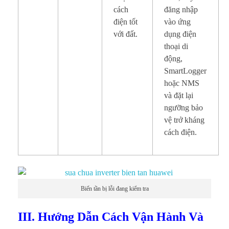
cách
đăng nhập
điện tốt
vào ứng
với đất.
dụng điện
thoại di
động,
SmartLogger
hoặc NMS
và đặt lại
ngưỡng bảo
vệ trở kháng
cách điện.
Biến tần bị lỗi đang kiểm tra
III. Hướng Dẫn Cách Vận Hành Và