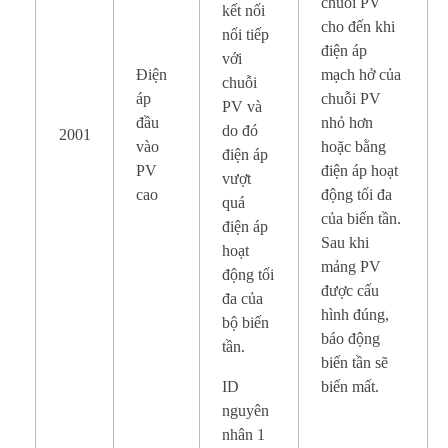
chuỗi PV
kết nối
cho đến khi
nối tiếp
điện áp
với
Điện
mạch hở của
chuỗi
áp
chuỗi PV
PV và
đầu
nhỏ hơn
do đó
2001
vào
hoặc bằng
điện áp
PV
điện áp hoạt
vượt
cao
động tối đa
quá
của biến tần.
điện áp
Sau khi
hoạt
mảng PV
động tối
được cấu
đa của
hình đúng,
bộ biến
báo động
tần.
biến tần sẽ
ID
biến mất.
nguyên
nhân 1