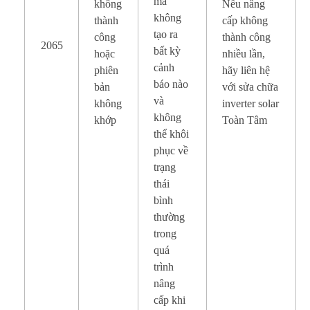
mà
không
Nếu nâng
không
thành
cấp không
tạo ra
công
thành công
2065
bất kỳ
hoặc
nhiều lần,
cảnh
phiên
hãy liên hệ
báo nào
bản
với sửa chữa
và
không
inverter solar
không
khớp
Toàn Tâm
thể khôi
phục về
trạng
thái
bình
thường
trong
quá
trình
nâng
cấp khi