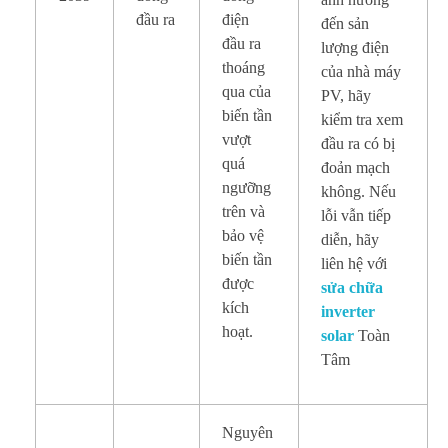
đầu ra
điện
đến sản
đầu ra
lượng điện
thoáng
của nhà máy
qua của
PV, hãy
biến tần
kiểm tra xem
vượt
đầu ra có bị
quá
đoản mạch
ngưỡng
không. Nếu
trên và
lỗi vẫn tiếp
bảo vệ
diễn, hãy
biến tần
liên hệ với
được
sửa chữa
kích
inverter
hoạt.
solar
Toàn
Tâm
Nguyên