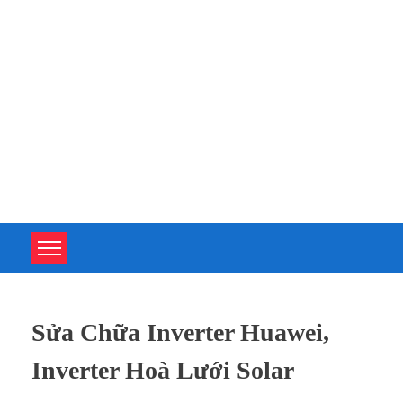
TOÀN TÂM UPS - CHUYÊN SỬA CHỮA BỘ LƯU ĐIỆN UPS
TOÀN TÂM UPS - CHUYÊN SỬA CHỮA BỘ LƯU ĐIỆN UPS
Sửa Chữa Inverter Huawei,
Inverter Hoà Lưới Solar