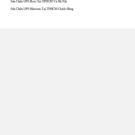
Sửa Chữa UPS Borri Tại TPHCM Và Hà Nội
Sửa Chữa UPS Hikivion Tại TPHCM Chính Hãng
TRUNG TÂM UPS TOÀN
TÂM
Đến với UPS Toàn Tâm quý khách hàng sẽ được phục vụ
Tận tâm – Thật lòng – Sâu Sắc – Uy tín. Sự hài lòng của quý
khách hàng là thước đo cho sự phát triển của chúng tôi.