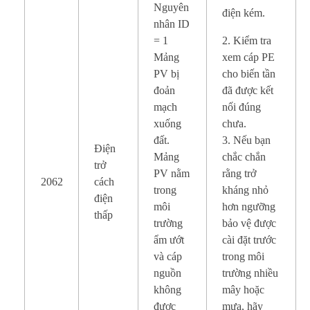
Nguyên
điện kém.
nhân ID
= 1
2. Kiểm tra
Mảng
xem cáp PE
PV bị
cho biến tần
đoản
đã được kết
mạch
nối đúng
xuống
chưa.
đất.
3. Nếu bạn
Điện
Mảng
chắc chắn
trở
PV nằm
rằng trở
2062
cách
trong
kháng nhỏ
điện
môi
hơn ngưỡng
thấp
trường
bảo vệ được
ẩm ướt
cài đặt trước
và cáp
trong môi
nguồn
trường nhiều
không
mây hoặc
được
mưa, hãy