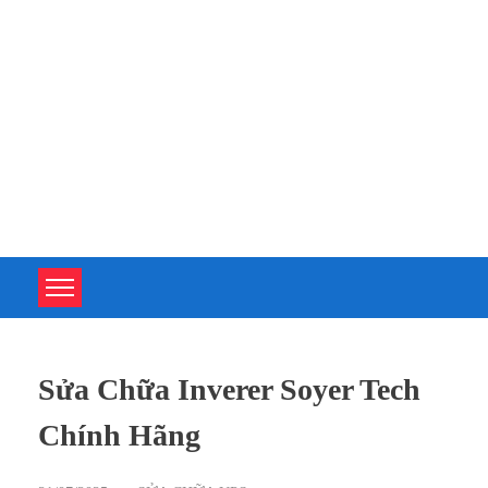
TOÀN TÂM UPS - CHUYÊN SỬA CHỮA BỘ LƯU ĐIỆN UPS
TOÀN TÂM UPS - CHUYÊN SỬA CHỮA BỘ LƯU ĐIỆN UPS
Sửa Chữa Inverer Soyer Tech
Chính Hãng