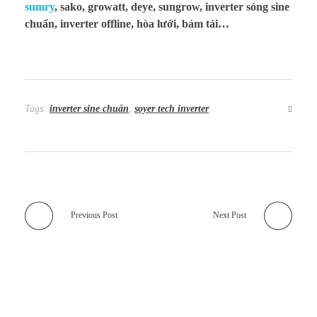
sumry
, sako, growatt, deye, sungrow, inverter sóng sine
chuẩn, inverter offline, hòa lưới, bám tải…
Tags:
inverter sine chuẩn
,
soyer tech inverter
Previous Post
Next Post