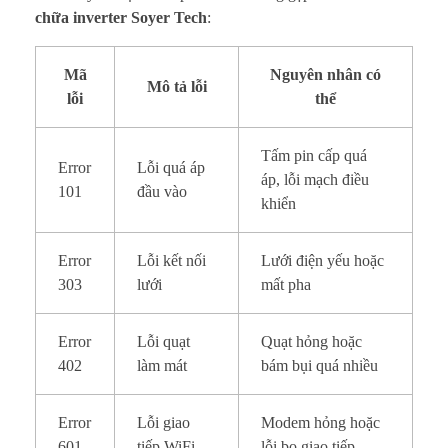
chữa inverter Soyer Tech
:
Mã
Nguyên nhân có
Mô tả lỗi
lỗi
thể
Tấm pin cấp quá
Error
Lỗi quá áp
áp, lỗi mạch điều
101
đầu vào
khiển
Error
Lỗi kết nối
Lưới điện yếu hoặc
303
lưới
mất pha
Error
Lỗi quạt
Quạt hỏng hoặc
402
làm mát
bám bụi quá nhiều
Error
Lỗi giao
Modem hỏng hoặc
601
tiếp WiFi
lỗi bo giao tiếp