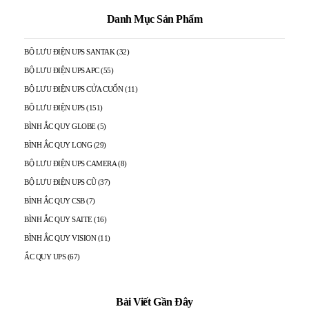
Danh Mục Sản Phẩm
BỘ LƯU ĐIỆN UPS SANTAK
(32)
BỘ LƯU ĐIỆN UPS APC
(55)
BỘ LƯU ĐIỆN UPS CỬA CUỐN
(11)
BỘ LƯU ĐIỆN UPS
(151)
BÌNH ẮC QUY GLOBE
(5)
BÌNH ẮC QUY LONG
(29)
BỘ LƯU ĐIỆN UPS CAMERA
(8)
BỘ LƯU ĐIỆN UPS CŨ
(37)
BÌNH ẮC QUY CSB
(7)
BÌNH ẮC QUY SAITE
(16)
BÌNH ẮC QUY VISION
(11)
ẮC QUY UPS
(67)
Bài Viết Gần Đây