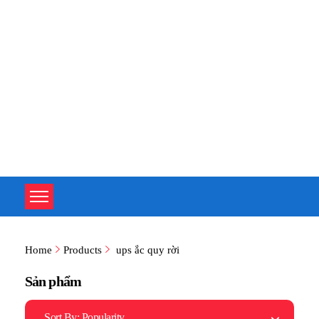
TOÀN TÂM UPS - CHUYÊN SỬA CHỮA BỘ LƯU ĐIỆN UPS
TOÀN TÂM UPS - CHUYÊN SỬA CHỮA BỘ LƯU ĐIỆN UPS
Home
Products
ups ắc quy rời
Sản phẩm
Sort By:
Popularity