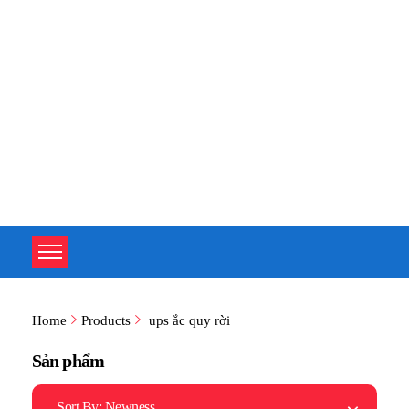
TOÀN TÂM UPS - CHUYÊN SỬA CHỮA BỘ LƯU ĐIỆN UPS
TOÀN TÂM UPS - CHUYÊN SỬA CHỮA BỘ LƯU ĐIỆN UPS
Home
Products
ups ắc quy rời
Sản phẩm
Sort By:
Newness