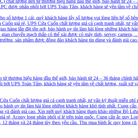
chất lượng đến từ thương hiệu hàng đầu thế giới, bảo hành từ 24 –
S APC được phân phối bởi UPS Toàn Tâm, khách hàng sẽ yên tâm về chấ
cho số lượng 1 cái, quý khách hàng lấy số lượng vui lòng liên hệ số bê
uốn giá rẻ, UPS Cửa Cuốn chất lượng giá cả cạnh tranh nhất, tư vấn
 hàng lắp đặt tận nơi, bảo hành uy tín làm hài lòng những khách hà
ời gian chuyển mạch thấp có thể xài được có máy tính, server, camer
ị trường, sản phẩm được đông đảo khách hàng tin dùng và đánh giá 
ừ thương hiệu hàng đầu thế giới, bảo hành từ 24 – 36 tháng chính 
hối bởi UPS Toàn Tâm, khách hàng sẽ yên tâm về chất lượng, xuất xứ
a Cuốn chất lượng giá cả cạnh tranh nhất, tư vấn kỹ thuật miễn phí
o hành uy tín làm hài lòng những khách hàng khó tính nhất. Cung cấp
 và đánh giá cao. Xin mời quý khách hàng tham khảo những Bộ Lưu
á rẻ, Acquy long phân phối sỉ lẻ trên toàn quốc. Cung cấp ắc quy Long
2 tháng và 24 tháng tùy theo yêu cầu. Thu mua bình ắc quy long cũ g