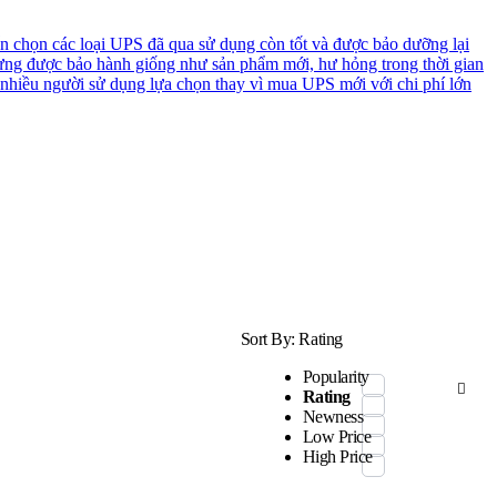
n chọn các loại UPS đã qua sử dụng còn tốt và được bảo dưỡng lại
ưng được bảo hành giống như sản phẩm mới, hư hỏng trong thời gian
 nhiều người sử dụng lựa chọn thay vì mua UPS mới với chi phí lớn
Sort By:
Rating
Popularity
Rating
Newness
Low Price
High Price