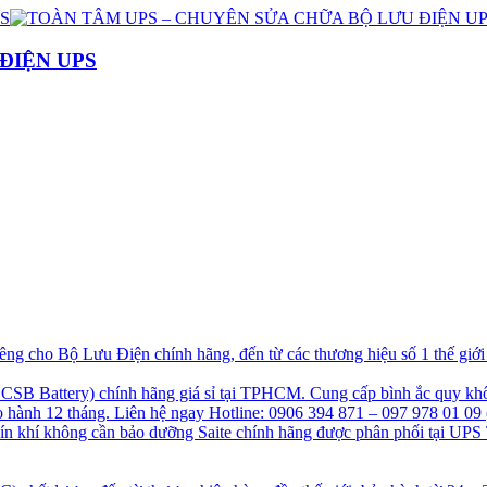
ĐIỆN UPS
g cho Bộ Lưu Điện chính hãng, đến từ các thương hiệu số 1 thế giớ
B Battery) chính hãng giá sỉ tại TPHCM. Cung cấp bình ắc quy khô
hành 12 tháng. Liên hệ ngay Hotline: 0906 394 871 – 097 978 01 09 
kín khí không cần bảo dưỡng Saite chính hãng được phân phối tại UPS 