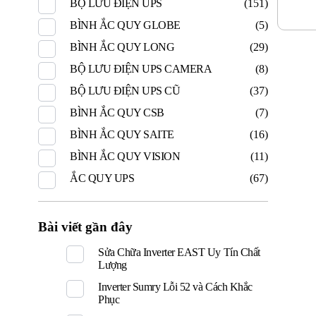
BỘ LƯU ĐIỆN UPS
(151)
BÌNH ẮC QUY GLOBE
(5)
BÌNH ẮC QUY LONG
(29)
BỘ LƯU ĐIỆN UPS CAMERA
(8)
BỘ LƯU ĐIỆN UPS CŨ
(37)
BÌNH ẮC QUY CSB
(7)
BÌNH ẮC QUY SAITE
(16)
BÌNH ẮC QUY VISION
(11)
ẮC QUY UPS
(67)
Bài viết gần đây
Sửa Chữa Inverter EAST Uy Tín Chất
Lượng
Inverter Sumry Lỗi 52 và Cách Khắc
Phục