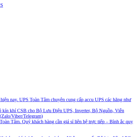
i hiện nay. UPS Toàn Tâm chuyên cung cấp accu UPS các hãng như
 kín khí CSB cho Bộ Lưu Điện UPS, Inverter, Bộ Nguồn, Viễn
(Zalo/Viber/Telegram)
Toàn Tâm. Quý khách hàng cần giá sỉ liên hệ trực tiếp – Bình ắc quy