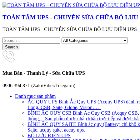
TOÀN TÂM UPS - CHUYÊN SỬA CHỮA BỘ LƯU 
TOÀN TÂM UPS - CHUYÊN SỬA CHỮA BỘ LƯU ĐIỆN UPS
Mua Bán - Thanh Lý - Sửa Chữa UPS
0906 394 871 (Zalo/Viber/Telegarm)
Danh mục sản phẩm
ẮC QUY UPS
Bình Ắc Quy UPS (Acquy UPS) dành riên
Long, CSB, Saite, Globe, Vision….
BÌNH ẮC QUY CSB
Bình Ắc Quy CSB (Acquy CSB, CS
thông,…Sản phẩm được nhập khẩu trực tiếp và được bảo 
BÌNH ẮC QUY SAITE
Bình ắc quy (Battery) chì khô 
Saite, acquy saite, accuy ups.
BỘ LƯU ĐIỆN UPS