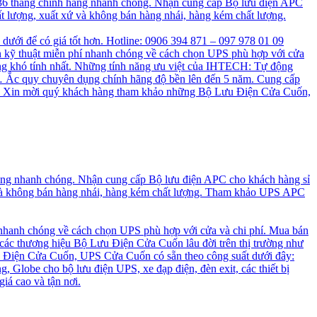
 36 tháng chính hãng nhanh chóng. Nhận cung cấp Bộ lưu điện APC
t lượng, xuất xứ và không bán hàng nhái, hàng kém chất lượng.
n dưới để có giá tốt hơn. Hotline: 0906 394 871 – 097 978 01 09
 kỹ thuật miễn phí nhanh chóng về cách chọn UPS phù hợp với cửa
ng khó tính nhất. Những tính năng ưu việt của IHTECH: Tự động
a, … Ắc quy chuyên dụng chính hãng độ bền lên đến 5 năm. Cung cấp
cao. Xin mời quý khách hàng tham khảo những Bộ Lưu Điện Cửa Cuốn,
hãng nhanh chóng. Nhận cung cấp Bộ lưu điện APC cho khách hàng sỉ
 và không bán hàng nhái, hàng kém chất lượng. Tham khảo UPS APC
 nhanh chóng về cách chọn UPS phù hợp với cửa và chi phí. Mua bán
 các thương hiệu Bộ Lưu Điện Cửa Cuốn lâu đời trên thị trường như
 Điện Cửa Cuốn, UPS Cửa Cuốn có sẵn theo công suất dưới đây:
, Globe cho bộ lưu điện UPS, xe đạp điện, đèn exit, các thiết bị
iá cao và tận nơi.