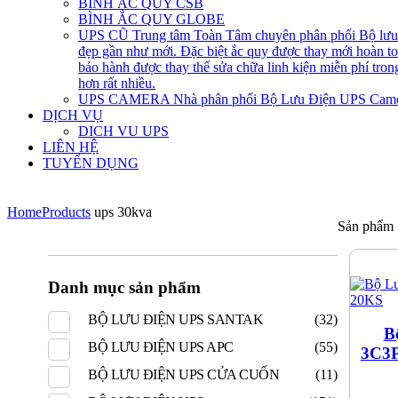
BÌNH ẮC QUY CSB
BÌNH ẮC QUY GLOBE
UPS CŨ
Trung tâm Toàn Tâm chuyên phân phối Bộ lưu đ
đẹp gần như mới. Đặc biệt ắc quy được thay mới hoàn 
bảo hành được thay thế sửa chữa linh kiện miễn phí tro
hơn rất nhiều.
UPS CAMERA
Nhà phân phối Bộ Lưu Điện UPS Came
DỊCH VỤ
DICH VU UPS
LIÊN HỆ
TUYỂN DỤNG
Home
Products
ups 30kva
Sản phẩm
Danh mục sản phẩm
BỘ LƯU ĐIỆN UPS SANTAK
(32)
B
BỘ LƯU ĐIỆN UPS APC
(55)
3C3
BỘ LƯU ĐIỆN UPS CỬA CUỐN
(11)