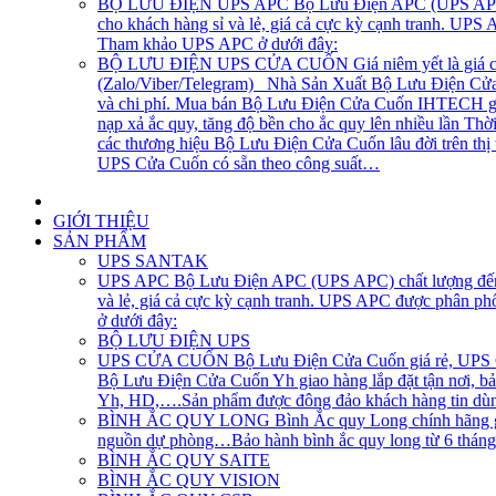
BỘ LƯU ĐIỆN UPS APC
Bộ Lưu Điện APC (UPS APC) 
cho khách hàng sỉ và lẻ, giá cả cực kỳ cạnh tranh. UP
Tham khảo UPS APC ở dưới đây:
BỘ LƯU ĐIỆN UPS CỬA CUỐN
Giá niêm yết là giá 
(Zalo/Viber/Telegram) Nhà Sản Xuất Bộ Lưu Điện Cửa C
và chi phí. Mua bán Bộ Lưu Điện Cửa Cuốn IHTECH giao
nạp xả ắc quy, tăng độ bền cho ắc quy lên nhiều lần Th
các thương hiệu Bộ Lưu Điện Cửa Cuốn lâu đời trên th
UPS Cửa Cuốn có sẵn theo công suất…
GIỚI THIỆU
SẢN PHẨM
UPS SANTAK
UPS APC
Bộ Lưu Điện APC (UPS APC) chất lượng đến t
và lẻ, giá cả cực kỳ cạnh tranh. UPS APC được phân p
ở dưới đây:
BỘ LƯU ĐIỆN UPS
UPS CỬA CUỐN
Bộ Lưu Điện Cửa Cuốn giá rẻ, UPS Cử
Bộ Lưu Điện Cửa Cuốn Yh giao hàng lắp đặt tận nơi, bả
Yh, HD,….Sản phẩm được đông đảo khách hàng tin dùng
BÌNH ẮC QUY LONG
Bình Ắc quy Long chính hãng gi
nguồn dự phòng…Bảo hành bình ắc quy long từ 6 tháng, 1
BÌNH ẮC QUY SAITE
BÌNH ẮC QUY VISION