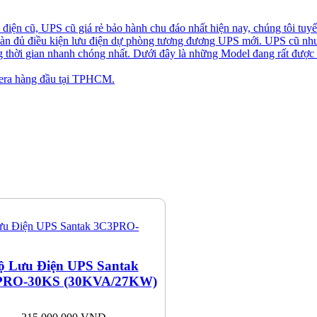
iện cũ, UPS cũ giá rẻ bảo hành chu đáo nhất hiện nay, chúng tôi tuyể
toàn đủ điều kiện lưu điện dự phòng tương đương UPS mới. UPS cũ nh
ng thời gian nhanh chóng nhất. Dưới đây là những Model đang rất được
ra hàng đầu tại TPHCM.
ộ Lưu Điện UPS Santak
PRO-30KS (30KVA/27KW)