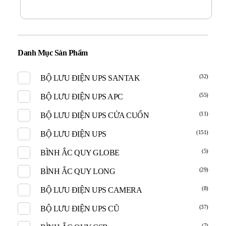
Danh Mục Sản Phẩm
(32)
BỘ LƯU ĐIỆN UPS SANTAK
(55)
BỘ LƯU ĐIỆN UPS APC
(11)
BỘ LƯU ĐIỆN UPS CỬA CUỐN
(151)
BỘ LƯU ĐIỆN UPS
(5)
BÌNH ẮC QUY GLOBE
(29)
BÌNH ẮC QUY LONG
(8)
BỘ LƯU ĐIỆN UPS CAMERA
(37)
BỘ LƯU ĐIỆN UPS CŨ
(7)