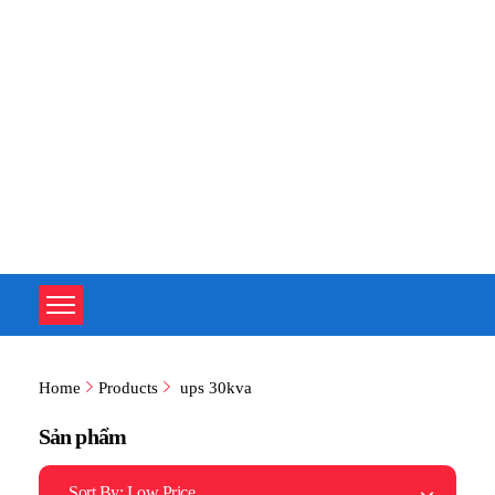
TOÀN TÂM UPS - CHUYÊN SỬA CHỮA BỘ LƯU ĐIỆN UPS
TOÀN TÂM UPS - CHUYÊN SỬA CHỮA BỘ LƯU ĐIỆN UPS
Home
Products
ups 30kva
Sản phẩm
Sort By:
Low Price