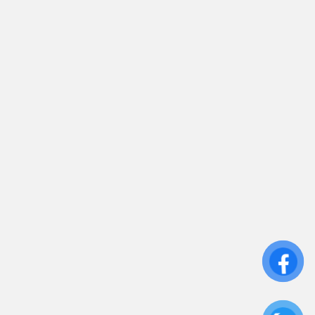
sales.toantamups@gmail.com
0906 394 871
Trụ sở chính: 81/10 Phó Đức Chính, Phường 1, Quận
Bình Thạnh, TP.HCM
CN: Số 46A Ngõ 37 Bằng Liệt, Hoàng Liệt, Hoàng
Mai, Hà Nội
Liên kết
Sửa Chữa UPS
Cho Thuê UPS
Bảo Trì UPS
Bộ Lưu Điện UPS Cũ