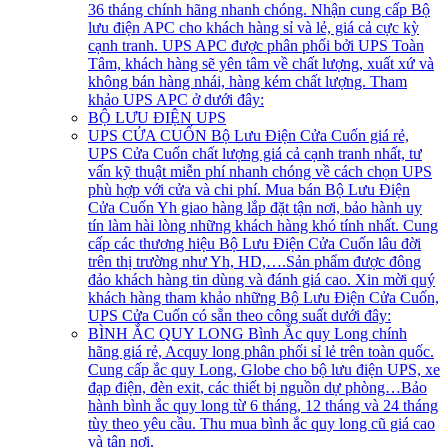
36 tháng chính hãng nhanh chóng. Nhận cung cấp Bộ
lưu điện APC cho khách hàng sỉ và lẻ, giá cả cực kỳ
cạnh tranh. UPS APC được phân phối bởi UPS Toàn
Tâm, khách hàng sẽ yên tâm về chất lượng, xuất xứ và
không bán hàng nhái, hàng kém chất lượng. Tham
khảo UPS APC ở dưới đây:
BỘ LƯU ĐIỆN UPS
UPS CỬA CUỐN
Bộ Lưu Điện Cửa Cuốn giá rẻ,
UPS Cửa Cuốn chất lượng giá cả cạnh tranh nhất, tư
vấn kỹ thuật miễn phí nhanh chóng về cách chọn UPS
phù hợp với cửa và chi phí. Mua bán Bộ Lưu Điện
Cửa Cuốn Yh giao hàng lắp đặt tận nơi, bảo hành uy
tín làm hài lòng những khách hàng khó tính nhất. Cung
cấp các thương hiệu Bộ Lưu Điện Cửa Cuốn lâu đời
trên thị trường như Yh, HD,….Sản phẩm được đông
đảo khách hàng tin dùng và đánh giá cao. Xin mời quý
khách hàng tham khảo những Bộ Lưu Điện Cửa Cuốn,
UPS Cửa Cuốn có sẵn theo công suất dưới đây:
BÌNH ẮC QUY LONG
Bình Ắc quy Long chính
hãng giá rẻ, Acquy long phân phối sỉ lẻ trên toàn quốc.
Cung cấp ắc quy Long, Globe cho bộ lưu điện UPS, xe
đạp điện, đèn exit, các thiết bị nguồn dự phòng…Bảo
hành bình ắc quy long từ 6 tháng, 12 tháng và 24 tháng
tùy theo yêu cầu. Thu mua bình ắc quy long cũ giá cao
và tận nơi.