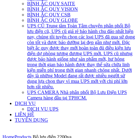
BÌNH ẮC QUY SAITE
BÌNH ẮC QUY VISION
BÌNH ẮC QUY CSB
BÌNH ẮC QUY GLOBE
UPS CŨ
Trung tâm Toàn Tâm chuyên phân phối Bộ
lưu điện cũ, UPS cũ giá rẻ bảo hành chu đáo nhất hiện
nay, chúng tôi tuyển chọn các loại UPS đã qua sử dụng
còn tốt và được bảo dưỡng lại đẹp gần như mới. Đặc
biệt ắc quy được thay mới hoàn toàn đủ điều kiện lưu
điện dự phòng tương đương UPS mới. UPS cũ nhưng
được bảo hành giống như sản phẩm mới, hư hỏng
trong thời gian bảo hành được thay thế sửa chữa linh
kiện miễn phí trong thời gian nhanh chóng nhất. Dưới
đây là những Model đang rất được nhiều người sử
dụng lựa chọn thay vì mua UPS mới với chi phí lớn
hơn rất nhiều.
UPS CAMERA
Nhà phân phối Bộ Lưu Điện UPS
Camera hàng đầu tại TPHCM.
DỊCH VỤ
DICH VU UPS
LIÊN HỆ
TUYỂN DỤNG
Home
Products
Bộ lưu điện 2200va