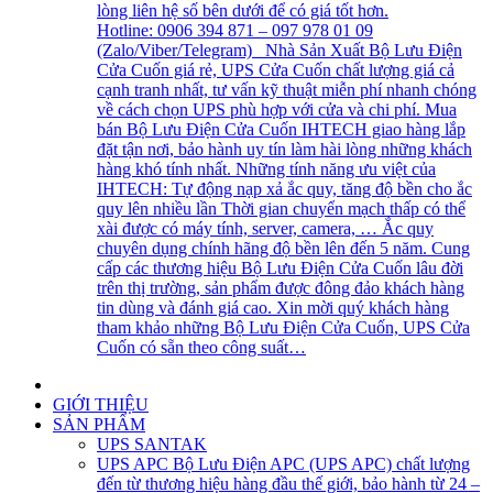
lòng liên hệ số bên dưới để có giá tốt hơn.
Hotline: 0906 394 871 – 097 978 01 09
(Zalo/Viber/Telegram) Nhà Sản Xuất Bộ Lưu Điện
Cửa Cuốn giá rẻ, UPS Cửa Cuốn chất lượng giá cả
cạnh tranh nhất, tư vấn kỹ thuật miễn phí nhanh chóng
về cách chọn UPS phù hợp với cửa và chi phí. Mua
bán Bộ Lưu Điện Cửa Cuốn IHTECH giao hàng lắp
đặt tận nơi, bảo hành uy tín làm hài lòng những khách
hàng khó tính nhất. Những tính năng ưu việt của
IHTECH: Tự động nạp xả ắc quy, tăng độ bền cho ắc
quy lên nhiều lần Thời gian chuyển mạch thấp có thể
xài được có máy tính, server, camera, … Ắc quy
chuyên dụng chính hãng độ bền lên đến 5 năm. Cung
cấp các thương hiệu Bộ Lưu Điện Cửa Cuốn lâu đời
trên thị trường, sản phẩm được đông đảo khách hàng
tin dùng và đánh giá cao. Xin mời quý khách hàng
tham khảo những Bộ Lưu Điện Cửa Cuốn, UPS Cửa
Cuốn có sẵn theo công suất…
GIỚI THIỆU
SẢN PHẨM
UPS SANTAK
UPS APC
Bộ Lưu Điện APC (UPS APC) chất lượng
đến từ thương hiệu hàng đầu thế giới, bảo hành từ 24 –