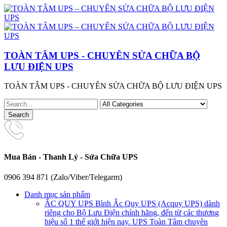
TOÀN TÂM UPS - CHUYÊN SỬA CHỮA BỘ
LƯU ĐIỆN UPS
TOÀN TÂM UPS - CHUYÊN SỬA CHỮA BỘ LƯU ĐIỆN UPS
Mua Bán - Thanh Lý - Sửa Chữa UPS
0906 394 871 (Zalo/Viber/Telegarm)
Danh mục sản phẩm
ẮC QUY UPS
Bình Ắc Quy UPS (Acquy UPS) dành
riêng cho Bộ Lưu Điện chính hãng, đến từ các thương
hiệu số 1 thế giới hiện nay. UPS Toàn Tâm chuyên