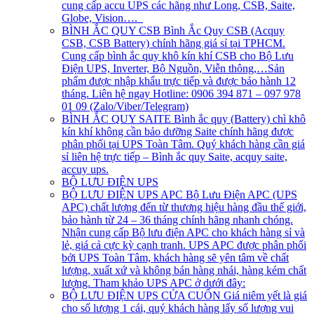
cung cấp accu UPS các hãng như Long, CSB, Saite,
Globe, Vision….
BÌNH ẮC QUY CSB
Bình Ắc Quy CSB (Acquy
CSB, CSB Battery) chính hãng giá sỉ tại TPHCM.
Cung cấp bình ắc quy khô kín khí CSB cho Bộ Lưu
Điện UPS, Inverter, Bộ Nguồn, Viễn thông,…Sản
phẩm được nhập khẩu trực tiếp và được bảo hành 12
tháng. Liên hệ ngay Hotline: 0906 394 871 – 097 978
01 09 (Zalo/Viber/Telegram)
BÌNH ẮC QUY SAITE
Bình ắc quy (Battery) chì khô
kín khí không cần bảo dưỡng Saite chính hãng được
phân phối tại UPS Toàn Tâm. Quý khách hàng cần giá
sỉ liên hệ trực tiếp – Bình ắc quy Saite, acquy saite,
accuy ups.
BỘ LƯU ĐIỆN UPS
BỘ LƯU ĐIỆN UPS APC
Bộ Lưu Điện APC (UPS
APC) chất lượng đến từ thương hiệu hàng đầu thế giới,
bảo hành từ 24 – 36 tháng chính hãng nhanh chóng.
Nhận cung cấp Bộ lưu điện APC cho khách hàng sỉ và
lẻ, giá cả cực kỳ cạnh tranh. UPS APC được phân phối
bởi UPS Toàn Tâm, khách hàng sẽ yên tâm về chất
lượng, xuất xứ và không bán hàng nhái, hàng kém chất
lượng. Tham khảo UPS APC ở dưới đây:
BỘ LƯU ĐIỆN UPS CỬA CUỐN
Giá niêm yết là giá
cho số lượng 1 cái, quý khách hàng lấy số lượng vui