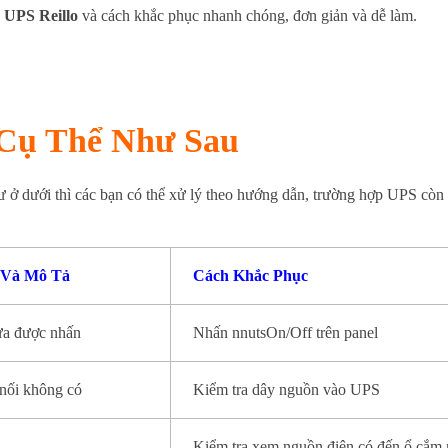
a UPS Reillo
và cách khắc phục nhanh chóng, đơn giản và dễ làm.
 Cụ Thể Như Sau
ư ở dưới thì các bạn có thể xử lý theo hướng dẫn, trường hợp UPS còn 
 Và Mô Tả
Cách Khắc Phục
ưa được nhấn
Nhấn nnutsOn/Off trên panel
nối không có
Kiểm tra dây nguồn vào UPS
Kiểm tra xem nguồn điện có đến ổ cắm