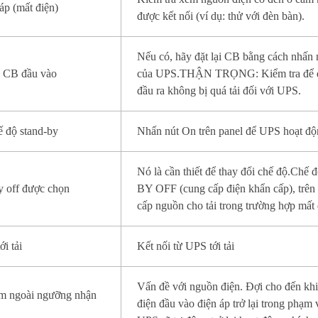
áp (mất điện)
được kết nối (ví dụ: thử với đèn bàn).
Nếu có, hãy đặt lại CB bằng cách nhấn 
 CB đầu vào
của UPS.THẬN TRỌNG: Kiểm tra để đ
đầu ra không bị quá tải đối với UPS.
 độ stand-by
Nhấn nút On trên panel để UPS hoạt đ
Nó là cần thiết để thay đổi chế độ.Ch
y off được chọn
BY OFF (cung cấp điện khẩn cấp), trên t
cấp nguồn cho tải trong trường hợp mất 
ới tải
Kết nối từ UPS tới tải
Vấn đề với nguồn điện. Đợi cho đến kh
ằm ngoài ngưỡng nhận
điện đầu vào điện áp trở lại trong phạm 