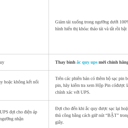
Giảm tải xuống trong ngưỡng dưới 10
hình hiển thị khóa: tháo tải và tắt rồi bật
quy
Thay bình
ắc quy ups
mới chính hãn
Trên các phiên bản có thêm bộ sạc pin b
y hoặc không kết nối
pin, hãy kiểm tra xem Hộp Pin cóđược l
chính xác với UPS.
Đợi cho đến khi ắc quy được sạc lại ho
 UPS đợi cho điện áp
thủ công bằng cách giữ nút “BẬT” trong
i ngưỡng nhận
giây.