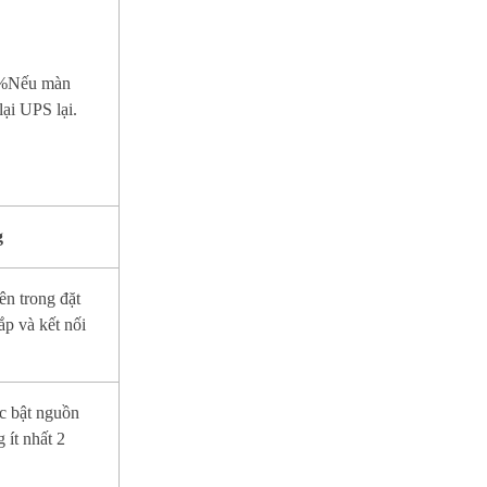
0%Nếu màn
 lại UPS lại.
g
ên trong đặt
ắp và kết nối
ặc bật nguồn
 ít nhất 2