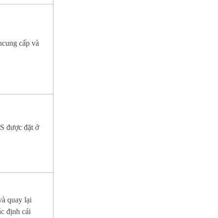
ncung cấp và
S được đặt ở
và quay lại
ác định cái