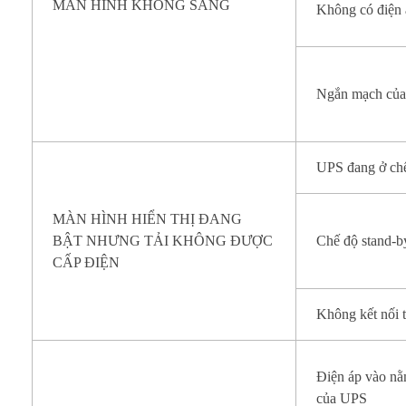
MÀN HÌNH KHÔNG SÁNG
Không có điện 
á
c
h
Ngắn mạch của
K
h
UPS đang ở chế
ắ
MÀN HÌNH HIỂN THỊ ĐANG
BẬT NHƯNG TẢI KHÔNG ĐƯỢC
Chế độ stand-b
c
CẤP ĐIỆN
P
Không kết nối t
h
ụ
Điện áp vào n
c
của UPS