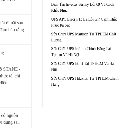
Biến Tần Inverter Sumry Lỗi 09 Và Cách
Khắc Phục
UPS APC Error P13 Là Lỗi Gì? Cách Khắc
nút ở mặt sau
Phục Ra Sao
ảm bảo rằng
Sửa Chữa UPS Maruson Tại TPHCM Chất
Lượng
Sửa Chữa UPS Inform Chính Hãng Tại
ộng
Tphcm Và Hà Nội
Sửa Chữa UPS Borri Tại TPHCM Và Hà
ế độ STAND-
Nội
hực tế, chỉ
Sửa Chữa UPS Hikivion Tại TPHCM Chính
điện.
Hãng
i có nguồn
vi dung sai.