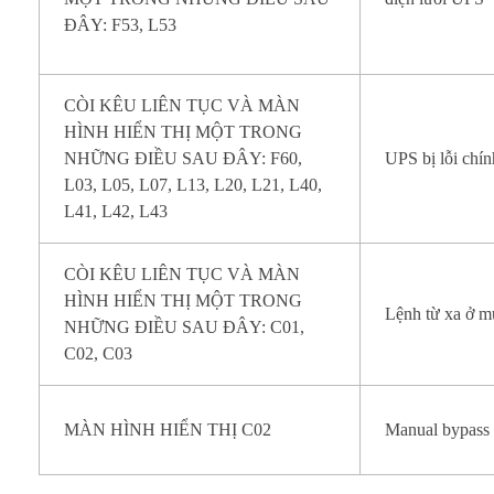
ĐÂY: F53, L53
CÒI KÊU LIÊN TỤC VÀ MÀN
HÌNH HIỂN THỊ MỘT TRONG
NHỮNG ĐIỀU SAU ĐÂY: F60,
UPS bị lỗi chín
L03, L05, L07, L13, L20, L21, L40,
L41, L42, L43
CÒI KÊU LIÊN TỤC VÀ MÀN
HÌNH HIỂN THỊ MỘT TRONG
Lệnh từ xa ở m
NHỮNG ĐIỀU SAU ĐÂY: C01,
C02, C03
MÀN HÌNH HIỂN THỊ C02
Manual bypass 