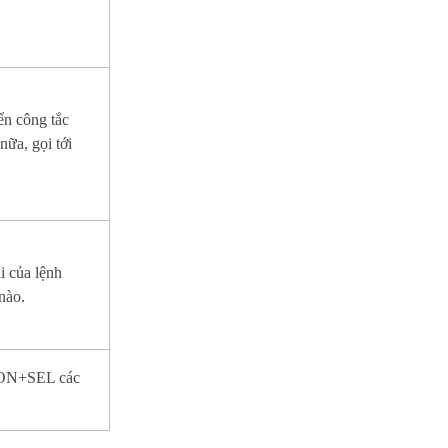
ển công tắc
nữa, gọi tới
i của lệnh
 nào.
n ON+SEL các