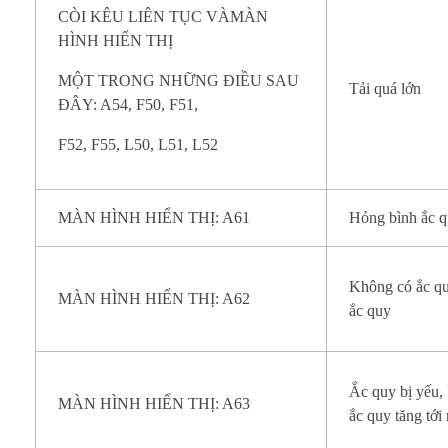
CÒI KÊU LIÊN TỤC VÀMÀN
HÌNH HIỂN THỊ
MỘT TRONG NHỮNG ĐIỀU SAU
Tải quá lớn
ĐÂY: A54, F50, F51,
F52, F55, L50, L51, L52
MÀN HÌNH HIỂN THỊ: A61
Hỏng bình ắc 
Không có ắc qu
MÀN HÌNH HIỂN THỊ: A62
ắc quy
Ắc quy bị yếu,
MÀN HÌNH HIỂN THỊ: A63
ắc quy tăng tớ