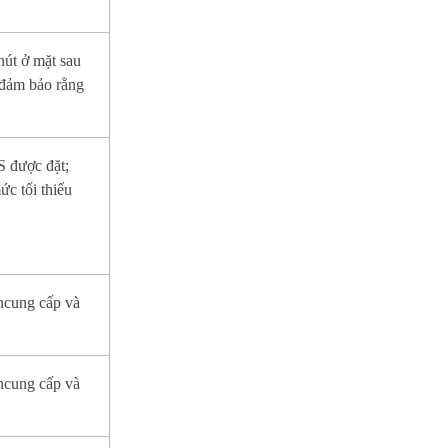
nút ở mặt sau
ảm bảo rằng
S được đặt;
ức tối thiểu
ncung cấp và
ncung cấp và