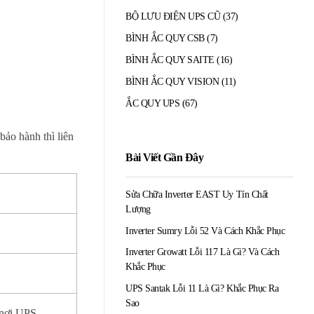
BỘ LƯU ĐIỆN UPS CŨ
(37)
BÌNH ẮC QUY CSB
(7)
BÌNH ẮC QUY SAITE
(16)
BÌNH ẮC QUY VISION
(11)
ẮC QUY UPS
(67)
bảo hành thì liên
Bài Viết Gần Đây
Sửa Chữa Inverter EAST Uy Tín Chất
Lượng
Inverter Sumry Lỗi 52 Và Cách Khắc Phục
Inverter Growatt Lỗi 117 Là Gì? Và Cách
Khắc Phục
UPS Santak Lỗi 11 Là Gì? Khắc Phục Ra
Sao
 nơi UPS