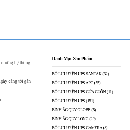
Mua Bán - Thanh Lý - Sửa Chữa UPS
0906 394 871 (Zalo/Viber/Telegarm)
Danh Mục Sản Phẩm
o những hệ thông
BỘ LƯU ĐIỆN UPS SANTAK
(32)
ngày càng tới gần
BỘ LƯU ĐIỆN UPS APC
(55)
BỘ LƯU ĐIỆN UPS CỬA CUỐN
(11)
ệu…..
BỘ LƯU ĐIỆN UPS
(151)
BÌNH ẮC QUY GLOBE
(5)
BÌNH ẮC QUY LONG
(29)
BỘ LƯU ĐIỆN UPS CAMERA
(8)