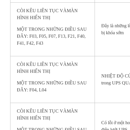
CÒI KÊU LIÊN TỤC VÀMÀN
HÌNH HIỂN THỊ
Đây là những l
MỘT TRONG NHỮNG ĐIỀU SAU
bị khóa sớm
ĐÂY: F03, F05, F07, F13, F21, F40,
F41, F42, F43
CÒI KÊU LIÊN TỤC VÀMÀN
HÌNH HIỂN THỊ
NHIỆT ĐỘ CỦA
MỘT TRONG NHỮNG ĐIỀU SAU
trong UPS Q
ĐÂY: F04, L04
CÒI KÊU LIÊN TỤC VÀMÀN
HÌNH HIỂN THỊ
Có lỗi ở một h
MỘT TRONG NHỮNG ĐIỀU SAU
điện lưới UPS