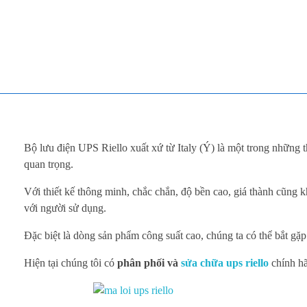
TOÀN TÂM UPS - CHUYÊN SỬA CHỮA BỘ LƯU ĐIỆN UPS
TOÀN TÂM UPS - CHUYÊN SỬA CHỮA BỘ LƯU ĐIỆN UPS
M
Bộ lưu điện UPS Riello xuất xứ từ Italy (Ý) là một trong những
ã
quan trọng.
Với thiết kế thông minh, chắc chắn, độ bền cao, giá thành cũng
L
với người sử dụng.
ỗ
Đặc biệt là dòng sản phẩm công suất cao, chúng ta có thể bắt gặ
i
Hiện tại chúng tôi có
phân phối và
sửa chữa ups riello
chính hã
U