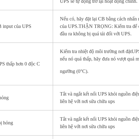
UPS sẽ tự động trở lại hoạt động chính.
Nếu có, hãy đặt lại CB bằng cách nhấn 
B input của UPS
của UPS.THẬN TRỌNG: Kiểm tra để đ
đầu ra không bị quá tải đối với UPS.
Kiểm tra nhiệt độ môi trường nơi đặtUP
nếu nó quá thấp, hãy đưa nó vượt quá m
PS thấp hơn 0 độc C
ngưỡng (0°C).
Tắt và ngắt kết nối UPS khỏi nguồn điệ
 hỏng
liên hệ với nơi sửa chữa ups
Tắt và ngắt kết nối UPS khỏi nguồn điệ
bị hỏng
liên hệ với nơi sửa chữa ups