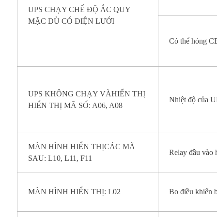
UPS CHẠY CHẾ ĐỘ ẮC QUY
MẶC DÙ CÓ ĐIỆN LƯỚI
Có thể hỏng C
UPS KHÔNG CHẠY VÀHIỂN THỊ
Nhiệt độ của U
HIỂN THỊ MÃ SỐ: A06, A08
MÀN HÌNH HIỂN THỊCÁC MÃ
Relay đầu vào
SAU: L10, L11, F11
MÀN HÌNH HIỂN THỊ: L02
Bo điều khiển 