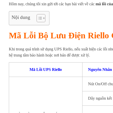
P
Hôm nay, chúng tôi xin gửi tới các bạn bài viết về các
mã lỗi củ
S
Nội dung
R
i
Mã Lỗi Bộ Lưu Điện Riello
e
Khi trong quá trình sử dụng UPS Riello, nếu xuất hiện các lỗi nh
l
hệ trung tâm bảo hành hoặc nơi bán để được xử lý.
l
Mã Lỗi UPS Riello
Nguyên Nhân
o
Nút On/Off ch
V
à
Dây nguồn kết 
C