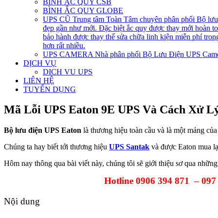
BÌNH ẮC QUY CSB
BÌNH ẮC QUY GLOBE
UPS CŨ
Trung tâm Toàn Tâm chuyên phân phối Bộ lưu đ
đẹp gần như mới. Đặc biệt ắc quy được thay mới hoàn 
bảo hành được thay thế sửa chữa linh kiện miễn phí tro
hơn rất nhiều.
UPS CAMERA
Nhà phân phối Bộ Lưu Điện UPS Came
DỊCH VỤ
DICH VU UPS
LIÊN HỆ
TUYỂN DỤNG
Mã Lỗi UPS Eaton 9E UPS Và Cách Xử L
Bộ lưu điện UPS Eaton
là thương hiệu toàn cầu và là một mảng của 
Chúng ta hay biết tới thương hiệu
UPS Santak
và được Eaton mua lại
Hôm nay thông qua bài viết này, chúng tôi sẽ giới thiệu sơ qua nhữn
Hotline 0906 394 871 – 097
Nội dung