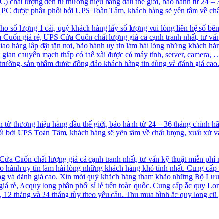
chất lượng đến từ thương hiệu hàng đầu thế giới, bảo hành từ 24 –
S APC được phân phối bởi UPS Toàn Tâm, khách hàng sẽ yên tâm về chấ
cho số lượng 1 cái, quý khách hàng lấy số lượng vui lòng liên hệ số bê
uốn giá rẻ, UPS Cửa Cuốn chất lượng giá cả cạnh tranh nhất, tư vấn
 hàng lắp đặt tận nơi, bảo hành uy tín làm hài lòng những khách hà
ời gian chuyển mạch thấp có thể xài được có máy tính, server, camer
ị trường, sản phẩm được đông đảo khách hàng tin dùng và đánh giá 
ừ thương hiệu hàng đầu thế giới, bảo hành từ 24 – 36 tháng chính 
hối bởi UPS Toàn Tâm, khách hàng sẽ yên tâm về chất lượng, xuất xứ
a Cuốn chất lượng giá cả cạnh tranh nhất, tư vấn kỹ thuật miễn phí
o hành uy tín làm hài lòng những khách hàng khó tính nhất. Cung cấp
 và đánh giá cao. Xin mời quý khách hàng tham khảo những Bộ Lưu
á rẻ, Acquy long phân phối sỉ lẻ trên toàn quốc. Cung cấp ắc quy Long
2 tháng và 24 tháng tùy theo yêu cầu. Thu mua bình ắc quy long cũ g