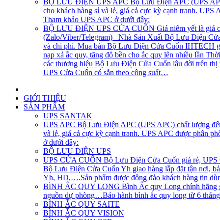
BỘ LƯU ĐIỆN UPS APC
Bộ Lưu Điện APC (UPS APC) 
cho khách hàng sỉ và lẻ, giá cả cực kỳ cạnh tranh. UP
Tham khảo UPS APC ở dưới đây:
BỘ LƯU ĐIỆN UPS CỬA CUỐN
Giá niêm yết là giá 
(Zalo/Viber/Telegram) Nhà Sản Xuất Bộ Lưu Điện Cửa C
và chi phí. Mua bán Bộ Lưu Điện Cửa Cuốn IHTECH giao
nạp xả ắc quy, tăng độ bền cho ắc quy lên nhiều lần Th
các thương hiệu Bộ Lưu Điện Cửa Cuốn lâu đời trên th
UPS Cửa Cuốn có sẵn theo công suất…
GIỚI THIỆU
SẢN PHẨM
UPS SANTAK
UPS APC
Bộ Lưu Điện APC (UPS APC) chất lượng đến t
và lẻ, giá cả cực kỳ cạnh tranh. UPS APC được phân p
ở dưới đây:
BỘ LƯU ĐIỆN UPS
UPS CỬA CUỐN
Bộ Lưu Điện Cửa Cuốn giá rẻ, UPS Cử
Bộ Lưu Điện Cửa Cuốn Yh giao hàng lắp đặt tận nơi, bả
Yh, HD,….Sản phẩm được đông đảo khách hàng tin dùng
BÌNH ẮC QUY LONG
Bình Ắc quy Long chính hãng gi
nguồn dự phòng…Bảo hành bình ắc quy long từ 6 tháng, 1
BÌNH ẮC QUY SAITE
BÌNH ẮC QUY VISION