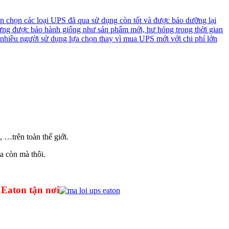
n chọn các loại UPS đã qua sử dụng còn tốt và được bảo dưỡng lại
ưng được bảo hành giống như sản phẩm mới, hư hỏng trong thời gian
 nhiều người sử dụng lựa chọn thay vì mua UPS mới với chi phí lớn
 …trên toàn thế giới.
a còn mà thôi.
 Eaton tận nơi