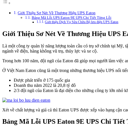
Giới Thiệu Sơ Nét Về Thương Hiệu UPS Eaton
Bảng Mã Lỗi UPS Eaton 9E UPS Chi Tiết Từng Lỗi
Giới thiệu Dịch Vụ Sửa Chữa Bộ lưu điện UPS Eaton
Giới Thiệu Sơ Nét Về Thương Hiệu UPS E
Là một công ty quản lý năng lượng toàn cầu có trụ sở chính tại Mỹ, 
ngành về điện, hàng không vũ trụ, thủy lực và xe cộ.
Trong hơn 100 năm, đội ngũ của Eaton đã giúp mọi người làm việc an
Ở Việt Nam Eaton cũng là một trong những thương hiệu UPS nổi tiến
Được phát triển ở 175 quốc gia
Doanh thu năm 2022 là 20,8 tỷ đô
2/3 đội ngũ của Eaton là đại diện cho những công ty lớn nhỏ k
Xét về chất lượng và giá cả thì Eaton UPS được xếp vào hạng cận ca
Bảng Mã Lỗi UPS Eaton 9E UPS Chi Tiết 