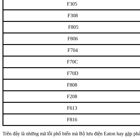
F305
F308
F805
F806
F704
F70C
F70D
F808
F208
F613
F816
Trên đây là những mã lỗi phổ biến mà Bộ lưu điện Eaton hay gặp phải