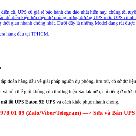
iện cũ, UPS cũ giá rẻ bảo hành chu đáo nhất hiện nay, chúng tôi tuyể
toàn đủ điều kiện lưu điện dự phòng tương đương UPS mới. UPS cũ nh
ng thời gian nhanh chóng nhất. Dưới đây là những Model đang rất được
ra hàng đầu tại TPHCM.
ý
tập đoàn hàng đầu về giải pháp nguồn dự phòng, lưu trữ, cở sở dữ liệu,
 và trên thế giới không còn thương hiệu Santak nữa, chỉ riêng ở nước t
g
mã lỗi UPS Eaton 9E UPS
và cách khắc phục nhanh chóng.
 978 01 09 (Zalo/Viber/Telegram) —> Sửa và Bán UPS