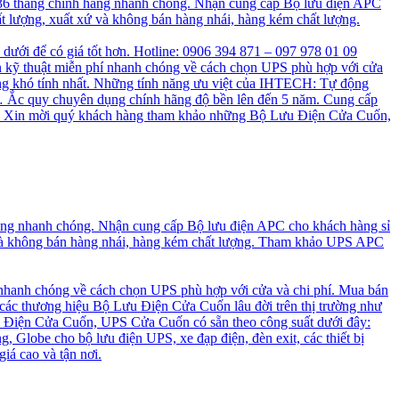
 36 tháng chính hãng nhanh chóng. Nhận cung cấp Bộ lưu điện APC
t lượng, xuất xứ và không bán hàng nhái, hàng kém chất lượng.
n dưới để có giá tốt hơn. Hotline: 0906 394 871 – 097 978 01 09
 kỹ thuật miễn phí nhanh chóng về cách chọn UPS phù hợp với cửa
ng khó tính nhất. Những tính năng ưu việt của IHTECH: Tự động
a, … Ắc quy chuyên dụng chính hãng độ bền lên đến 5 năm. Cung cấp
cao. Xin mời quý khách hàng tham khảo những Bộ Lưu Điện Cửa Cuốn,
hãng nhanh chóng. Nhận cung cấp Bộ lưu điện APC cho khách hàng sỉ
 và không bán hàng nhái, hàng kém chất lượng. Tham khảo UPS APC
 nhanh chóng về cách chọn UPS phù hợp với cửa và chi phí. Mua bán
 các thương hiệu Bộ Lưu Điện Cửa Cuốn lâu đời trên thị trường như
 Điện Cửa Cuốn, UPS Cửa Cuốn có sẵn theo công suất dưới đây:
, Globe cho bộ lưu điện UPS, xe đạp điện, đèn exit, các thiết bị
iá cao và tận nơi.