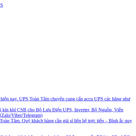
i hiện nay. UPS Toàn Tâm chuyên cung cấp accu UPS các hãng như
 kín khí CSB cho Bộ Lưu Điện UPS, Inverter, Bộ Nguồn, Viễn
(Zalo/Viber/Telegram)
Toàn Tâm. Quý khách hàng cần giá sỉ liên hệ trực tiếp – Bình ắc quy