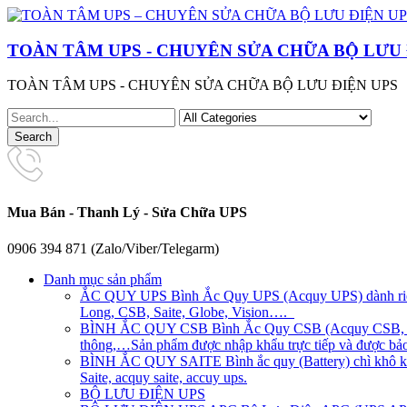
TOÀN TÂM UPS - CHUYÊN SỬA CHỮA BỘ LƯU 
TOÀN TÂM UPS - CHUYÊN SỬA CHỮA BỘ LƯU ĐIỆN UPS
Mua Bán - Thanh Lý - Sửa Chữa UPS
0906 394 871 (Zalo/Viber/Telegarm)
Danh mục sản phẩm
ẮC QUY UPS
Bình Ắc Quy UPS (Acquy UPS) dành riên
Long, CSB, Saite, Globe, Vision….
BÌNH ẮC QUY CSB
Bình Ắc Quy CSB (Acquy CSB, CS
thông,…Sản phẩm được nhập khẩu trực tiếp và được bảo 
BÌNH ẮC QUY SAITE
Bình ắc quy (Battery) chì khô 
Saite, acquy saite, accuy ups.
BỘ LƯU ĐIỆN UPS