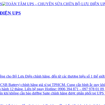
ĐIỆN UPS
g cho Bộ Lưu Điện chính hãng, đến từ các thương hiệu số 1 thế giớ
B Battery) chính hãng giá sỉ tại TPHCM. Cung cấp bình ắc quy khô
hành 12 tháng. Liên hệ ngay Hotline: 0906 394 871 – 097 978 01 09 
kín khí không cần bảo dưỡng Saite chính hãng được phân phối tại UPS 