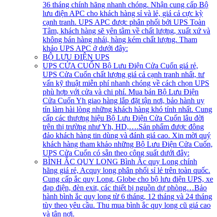
36 tháng chính hãng nhanh chóng. Nhận cung cấp Bộ
lưu điện APC cho khách hàng sỉ và lẻ, giá cả cực kỳ
cạnh tranh. UPS APC được phân phối bởi UPS Toàn
Tâm, khách hàng sẽ yên tâm về chất lượng, xuất xứ và
không bán hàng nhái, hàng kém chất lượng. Tham
khảo UPS APC ở dưới đây:
BỘ LƯU ĐIỆN UPS
UPS CỬA CUỐN
Bộ Lưu Điện Cửa Cuốn giá rẻ,
UPS Cửa Cuốn chất lượng giá cả cạnh tranh nhất, tư
vấn kỹ thuật miễn phí nhanh chóng về cách chọn UPS
phù hợp với cửa và chi phí. Mua bán Bộ Lưu Điện
Cửa Cuốn Yh giao hàng lắp đặt tận nơi, bảo hành uy
tín làm hài lòng những khách hàng khó tính nhất. Cung
cấp các thương hiệu Bộ Lưu Điện Cửa Cuốn lâu đời
trên thị trường như Yh, HD,….Sản phẩm được đông
đảo khách hàng tin dùng và đánh giá cao. Xin mời quý
khách hàng tham khảo những Bộ Lưu Điện Cửa Cuốn,
UPS Cửa Cuốn có sẵn theo công suất dưới đây:
BÌNH ẮC QUY LONG
Bình Ắc quy Long chính
hãng giá rẻ, Acquy long phân phối sỉ lẻ trên toàn quốc.
Cung cấp ắc quy Long, Globe cho bộ lưu điện UPS, xe
đạp điện, đèn exit, các thiết bị nguồn dự phòng…Bảo
hành bình ắc quy long từ 6 tháng, 12 tháng và 24 tháng
tùy theo yêu cầu. Thu mua bình ắc quy long cũ giá cao
và tận nơi.