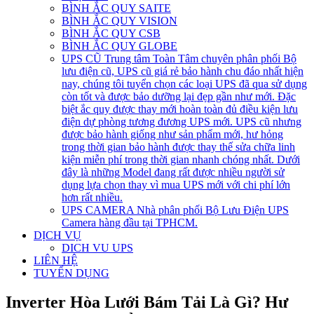
BÌNH ẮC QUY SAITE
BÌNH ẮC QUY VISION
BÌNH ẮC QUY CSB
BÌNH ẮC QUY GLOBE
UPS CŨ
Trung tâm Toàn Tâm chuyên phân phối Bộ
lưu điện cũ, UPS cũ giá rẻ bảo hành chu đáo nhất hiện
nay, chúng tôi tuyển chọn các loại UPS đã qua sử dụng
còn tốt và được bảo dưỡng lại đẹp gần như mới. Đặc
biệt ắc quy được thay mới hoàn toàn đủ điều kiện lưu
điện dự phòng tương đương UPS mới. UPS cũ nhưng
được bảo hành giống như sản phẩm mới, hư hỏng
trong thời gian bảo hành được thay thế sửa chữa linh
kiện miễn phí trong thời gian nhanh chóng nhất. Dưới
đây là những Model đang rất được nhiều người sử
dụng lựa chọn thay vì mua UPS mới với chi phí lớn
hơn rất nhiều.
UPS CAMERA
Nhà phân phối Bộ Lưu Điện UPS
Camera hàng đầu tại TPHCM.
DỊCH VỤ
DICH VU UPS
LIÊN HỆ
TUYỂN DỤNG
Inverter Hòa Lưới Bám Tải Là Gì? Hư