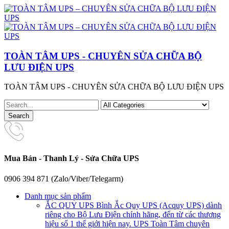
TOÀN TÂM UPS - CHUYÊN SỬA CHỮA BỘ
LƯU ĐIỆN UPS
TOÀN TÂM UPS - CHUYÊN SỬA CHỮA BỘ LƯU ĐIỆN UPS
Mua Bán - Thanh Lý - Sửa Chữa UPS
0906 394 871 (Zalo/Viber/Telegarm)
Danh mục sản phẩm
ẮC QUY UPS
Bình Ắc Quy UPS (Acquy UPS) dành
riêng cho Bộ Lưu Điện chính hãng, đến từ các thương
hiệu số 1 thế giới hiện nay. UPS Toàn Tâm chuyên