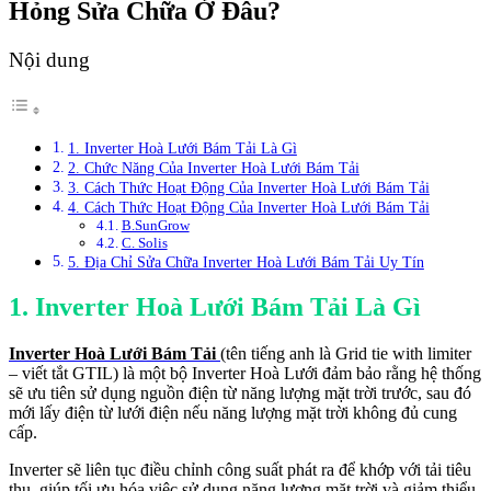
Hỏng Sửa Chữa Ở Đâu?
Nội dung
1. Inverter Hoà Lưới Bám Tải Là Gì
2. Chức Năng Của Inverter Hoà Lưới Bám Tải
3. Cách Thức Hoạt Động Của Inverter Hoà Lưới Bám Tải
4. Cách Thức Hoạt Động Của Inverter Hoà Lưới Bám Tải
B.SunGrow
C. Solis
5. Địa Chỉ Sửa Chữa Inverter Hoà Lưới Bám Tải Uy Tín
1. Inverter Hoà Lưới Bám Tải Là Gì
Inverter Hoà Lưới Bám Tải
(tên tiếng anh là Grid tie with limiter
– viết tắt GTIL) là một bộ Inverter Hoà Lưới đảm bảo rằng hệ thống
sẽ ưu tiên sử dụng nguồn điện từ năng lượng mặt trời trước, sau đó
mới lấy điện từ lưới điện nếu năng lượng mặt trời không đủ cung
cấp.
Inverter sẽ liên tục điều chỉnh công suất phát ra để khớp với tải tiêu
thụ, giúp tối ưu hóa việc sử dụng năng lượng mặt trời và giảm thiểu