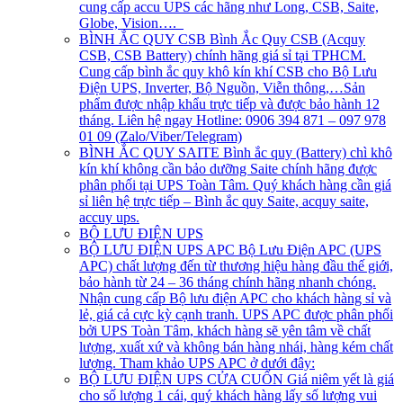
cung cấp accu UPS các hãng như Long, CSB, Saite,
Globe, Vision….
BÌNH ẮC QUY CSB
Bình Ắc Quy CSB (Acquy
CSB, CSB Battery) chính hãng giá sỉ tại TPHCM.
Cung cấp bình ắc quy khô kín khí CSB cho Bộ Lưu
Điện UPS, Inverter, Bộ Nguồn, Viễn thông,…Sản
phẩm được nhập khẩu trực tiếp và được bảo hành 12
tháng. Liên hệ ngay Hotline: 0906 394 871 – 097 978
01 09 (Zalo/Viber/Telegram)
BÌNH ẮC QUY SAITE
Bình ắc quy (Battery) chì khô
kín khí không cần bảo dưỡng Saite chính hãng được
phân phối tại UPS Toàn Tâm. Quý khách hàng cần giá
sỉ liên hệ trực tiếp – Bình ắc quy Saite, acquy saite,
accuy ups.
BỘ LƯU ĐIỆN UPS
BỘ LƯU ĐIỆN UPS APC
Bộ Lưu Điện APC (UPS
APC) chất lượng đến từ thương hiệu hàng đầu thế giới,
bảo hành từ 24 – 36 tháng chính hãng nhanh chóng.
Nhận cung cấp Bộ lưu điện APC cho khách hàng sỉ và
lẻ, giá cả cực kỳ cạnh tranh. UPS APC được phân phối
bởi UPS Toàn Tâm, khách hàng sẽ yên tâm về chất
lượng, xuất xứ và không bán hàng nhái, hàng kém chất
lượng. Tham khảo UPS APC ở dưới đây:
BỘ LƯU ĐIỆN UPS CỬA CUỐN
Giá niêm yết là giá
cho số lượng 1 cái, quý khách hàng lấy số lượng vui