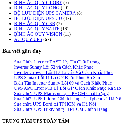
BÌNH ẮC QUY GLOBE
(5)
BÌNH ẮC QUY LONG
(29)
BỘ LƯU ĐIỆN UPS CAMERA
(8)
BỘ LƯU ĐIỆN UPS CŨ
(37)
BÌNH ẮC QUY CSB
(7)
BÌNH ẮC QUY SAITE
(16)
BÌNH ẮC QUY VISION
(11)
ẮC QUY UPS
(67)
Bài viết gần đây
Sửa Chữa Inverter EAST Uy Tín Chất Lượng
Inverter Sumry Lỗi 52 và Cách Khắc Phục
Inverter Growatt Lỗi 117 Là Gì? Và Cách Khắc Phục
UPS Santak Lỗi 11 Là Gì? Khắc Phục Ra Sao
Biến Tần Inverter Sumry Lỗi 09 và Cách Khắc Phục
UPS APC Error P13 Là Lỗi Gì? Cách Khắc Phục Ra Sao
Sửa Chữa UPS Maruson Tại TPHCM Chất Lượng
Sửa Chữa UPS Inform Chính Hãng Tại Tphcm và Hà Nội
Sửa chữa UPS Borri tại TPHCM và Hà Nội
Sửa Chữa UPS Hikivion tại TPHCM Chính Hãng
TRUNG TÂM UPS TOÀN TÂM