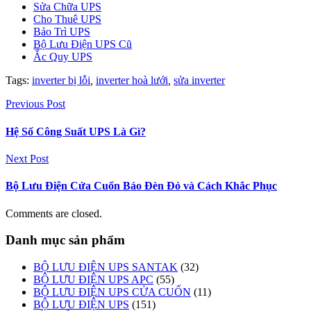
Sửa Chữa UPS
Cho Thuê UPS
Bảo Trì UPS
Bộ Lưu Điện UPS Cũ
Ắc Quy UPS
Tags:
inverter bị lỗi
,
inverter hoà lưới
,
sửa inverter
Previous Post
Hệ Số Công Suất UPS Là Gì?
Next Post
Bộ Lưu Điện Cửa Cuốn Báo Đèn Đỏ và Cách Khắc Phục
Comments are closed.
Danh mục sản phẩm
BỘ LƯU ĐIỆN UPS SANTAK
(32)
BỘ LƯU ĐIỆN UPS APC
(55)
BỘ LƯU ĐIỆN UPS CỬA CUỐN
(11)
BỘ LƯU ĐIỆN UPS
(151)