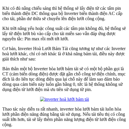
Khi có đủ nằng chiếu sáng thì hệ thống sẽ lấy điện từ các tấm pin
biến thành điện DC thông qua bộ Inverter biến thành điện AC cấp
cho tải, phần dư thừa sẽ chuyển lên điện lưới công cộng.
Khi trời nắng yếu hoặc công suất các tấm pin không đủ, hệ thống sẽ
lấy từ điện lưới bù vào cấp cho tải miễn sao vẫn đáp ứng được
nguyên tắc: Pin max rồi mới tới lưới.
Cơ bản, Inverter Hoà Lưới Bám Tải cũng tương tự như các Inverter
hoà lưới khác, chỉ có nét khác là ở khả năng bám tải, điều này được
giải thích như sau:
Bản thân một bộ Inverter hòa lưới bám tải sẽ có một bộ phần gọi là
CT (cảm biến dòng điện) được đặt gần chỗ công tơ điện chính, mục
đích là đo liên tục dòng điện qua lại chỗ này để làm sao đảm bảo
dòng qua cảm biến này luôn gần bằng 0, tức là hệ thống không sử
dụng điện từ lưới điện mà ưu tiên sử dụng từ pin.
Thao tác này diễn ra rất nhanh, inverter hòa lưới bám tải luôn hòa
lưới phần điện năng đúng bằng tải sử dụng. Nếu tải tiêu thị có công
suất lớn hơn, tải sẽ lấy thêm phần năng lượng điện từ lưới điện công
cộng.