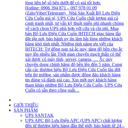
lòng liên hệ số bên dưới để có giá tốt hơn.
Hotline: 0906 394 871 – 097 978 01 09
(Zalo/Viber/Telegram) Nhà Sản Xuất Bộ Lưu Điện
Cửa Cuốn giá rẻ, UPS Cửa Cuốn chất lượng giá cả
cạnh tranh nhất, tư vấn kỹ thuật miễn phí nhanh chóng
về cách chọn UPS phù hợp với cửa và chi phí. Mua
bán Bộ Lưu Điện Cửa Cuốn IHTECH giao hàng lắp
đặt tận nơi, bảo hành uy tín làm hài lòng những khách
hàng khó tính nhất. Những tính năng ưu việt của
IHTECH: Tự động nạp xả ắc quy, tăng độ bền cho ắc
quy lên nhiều lần Thời gian chuyển mạch thấp có thể
xài được có máy tính, server, camera, … Ắc quy
chuyên dụng chính hãng độ bền lên đến 5 năm. Cung
cấp các thương hiệu Bộ Lưu Điện Cửa Cuốn lâu đời
trên thị trường, sản phẩm được đông đảo khách hàng
tin dùng và đánh giá cao. Xin mời quý khách hàng
tham khảo những Bộ Lưu Điện Cửa Cuốn, UPS Cửa
Cuốn có sẵn theo công suất…
GIỚI THIỆU
SẢN PHẨM
UPS SANTAK
UPS APC
Bộ Lưu Điện APC (UPS APC) chất lượng
đến từ thương hiệu hàng đầu thế giới, bảo hành từ 24 –