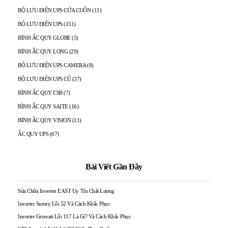
BỘ LƯU ĐIỆN UPS CỬA CUỐN
(11)
BỘ LƯU ĐIỆN UPS
(151)
BÌNH ẮC QUY GLOBE
(5)
BÌNH ẮC QUY LONG
(29)
BỘ LƯU ĐIỆN UPS CAMERA
(8)
BỘ LƯU ĐIỆN UPS CŨ
(37)
BÌNH ẮC QUY CSB
(7)
BÌNH ẮC QUY SAITE
(16)
BÌNH ẮC QUY VISION
(11)
ẮC QUY UPS
(67)
Bài Viết Gần Đây
Sửa Chữa Inverter EAST Uy Tín Chất Lượng
Inverter Sumry Lỗi 52 Và Cách Khắc Phục
Inverter Growatt Lỗi 117 Là Gì? Và Cách Khắc Phục