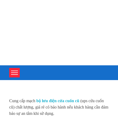
TOÀN TÂM UPS - CHUYÊN SỬA CHỮA BỘ LƯU ĐIỆN UPS
TOÀN TÂM UPS - CHUYÊN SỬA CHỮA BỘ LƯU ĐIỆN UPS
B
Cung cấp mạch
bộ lưu điện cửa cuốn cũ
(ups cửa cuốn
ộ
cũ) chất lượng, giá rẻ có bảo hành nếu khách hàng cần đảm
bảo sự an tâm khi sử dụng.