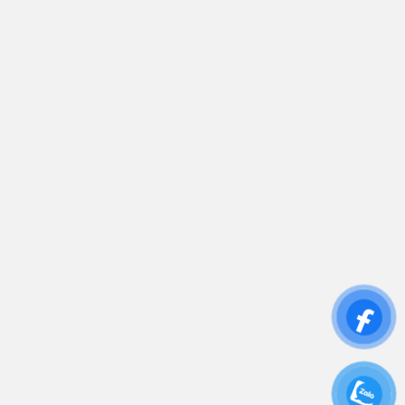
sales.toantamups@gmail.com
0906 394 871
Trụ sở chính: 81/10 Phó Đức Chính, Phường 1, Quận
Bình Thạnh, TP.HCM
CN: Số 46A Ngõ 37 Bằng Liệt, Hoàng Liệt, Hoàng
Mai, Hà Nội
Liên kết
Sửa Chữa UPS
Cho Thuê UPS
Bảo Trì UPS
Bộ Lưu Điện UPS Cũ