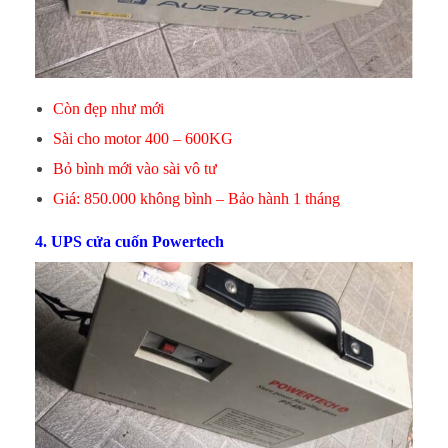
Còn đẹp như mới
Sài cho motor 400 – 600KG
Bỏ bình mới vào sài vô tư
Giá: 850.000 không bình – Bảo hành 1 tháng
4. UPS cửa cuốn Powertech