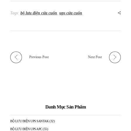
Tags:
bộ lưu điện cửa cuốn
,
ups cửa cuốn
Previous Post
Next Post
Danh Mục Sản Phẩm
BỘ LƯU ĐIỆN UPS SANTAK
(32)
BỘ LƯU ĐIỆN UPS APC
(55)