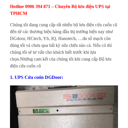
l
Hotline 0906 394 871 – Chuyên Bộ lưu điện UPS tại
ư
TPHCM
u
Chúng tôi đang cung cấp rất nhiều bộ lưu điện cửa cuốn cũ
đến từ các thương hiệu hàng đầu thị trường hiện nay như
đ
DGdoor, HCtech, Yh, IQ, Hanotech, …đa số mạch còn
dùng tốt và chưa qua bất kỳ sửa chữa nào cả. Nếu có thì
i
chúng tôi sẽ tư vấn cho khách biết trước khi lựa
chọn.Những cam kết của chúng tôi khi cung cấp Bộ lưu
ệ
điện cửa cuốn cũ
n
1. UPS Cửa cuốn DGDoor:
c
ử
a
c