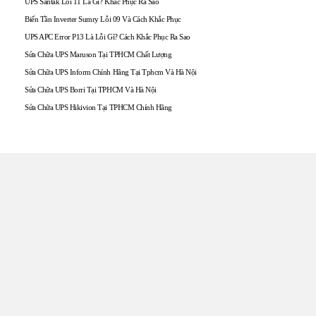
UPS Santak Lỗi 11 Là Gì? Khắc Phục Ra Sao
Biến Tần Inverter Sumry Lỗi 09 Và Cách Khắc Phục
UPS APC Error P13 Là Lỗi Gì? Cách Khắc Phục Ra Sao
Sửa Chữa UPS Maruson Tại TPHCM Chất Lượng
Sửa Chữa UPS Inform Chính Hãng Tại Tphcm Và Hà Nội
Sửa Chữa UPS Borri Tại TPHCM Và Hà Nội
Sửa Chữa UPS Hikivion Tại TPHCM Chính Hãng
TRUNG TÂM UPS TOÀN
TÂM
Đến với UPS Toàn Tâm quý khách hàng sẽ được phục vụ
Tận tâm – Thật lòng – Sâu Sắc – Uy tín. Sự hài lòng của quý