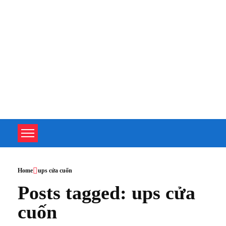
TOÀN TÂM UPS - CHUYÊN SỬA CHỮA BỘ LƯU ĐIỆN UPS
TOÀN TÂM UPS - CHUYÊN SỬA CHỮA BỘ LƯU ĐIỆN UPS
Home
ups cửa cuốn
Posts tagged: ups cửa
cuốn