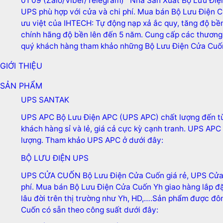
01 09 (Zalo/Viber/Telegram) Nhà Sản Xuất Bộ Lưu Điện
UPS phù hợp với cửa và chi phí. Mua bán Bộ Lưu Điện C
ưu việt của IHTECH: Tự động nạp xả ắc quy, tăng độ bề
chính hãng độ bền lên đến 5 năm. Cung cấp các thương 
quý khách hàng tham khảo những Bộ Lưu Điện Cửa Cuố
GIỚI THIỆU
SẢN PHẨM
UPS SANTAK
UPS APC
Bộ Lưu Điện APC (UPS APC) chất lượng đến từ
khách hàng sỉ và lẻ, giá cả cực kỳ cạnh tranh. UPS AP
lượng. Tham khảo UPS APC ở dưới đây:
BỘ LƯU ĐIỆN UPS
UPS CỬA CUỐN
Bộ Lưu Điện Cửa Cuốn giá rẻ, UPS Cửa 
phí. Mua bán Bộ Lưu Điện Cửa Cuốn Yh giao hàng lắp đặ
lâu đời trên thị trường như Yh, HD,….Sản phẩm được đ
Cuốn có sẵn theo công suất dưới đây: