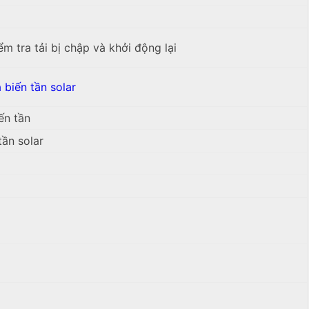
iểm tra tải bị chập và khởi động lại
 biến tần solar
ến tần
tần solar