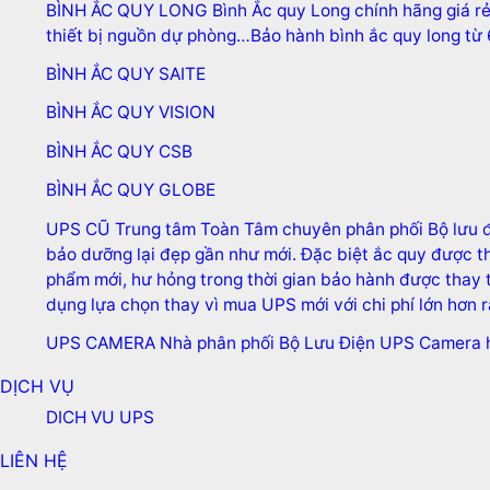
BÌNH ẮC QUY LONG
Bình Ắc quy Long chính hãng giá rẻ
thiết bị nguồn dự phòng…Bảo hành bình ắc quy long từ 6
BÌNH ẮC QUY SAITE
BÌNH ẮC QUY VISION
BÌNH ẮC QUY CSB
BÌNH ẮC QUY GLOBE
UPS CŨ
Trung tâm Toàn Tâm chuyên phân phối Bộ lưu đi
bảo dưỡng lại đẹp gần như mới. Đặc biệt ắc quy được 
phẩm mới, hư hỏng trong thời gian bảo hành được thay t
dụng lựa chọn thay vì mua UPS mới với chi phí lớn hơn r
UPS CAMERA
Nhà phân phối Bộ Lưu Điện UPS Camera 
DỊCH VỤ
DICH VU UPS
LIÊN HỆ