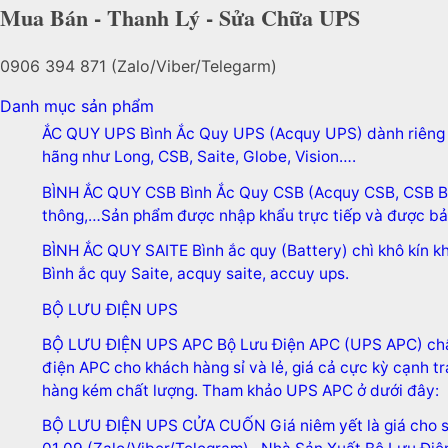
Mua Bán - Thanh Lý - Sửa Chữa UPS
0906 394 871 (Zalo/Viber/Telegarm)
Danh mục sản phẩm
ẮC QUY UPS
Bình Ắc Quy UPS (Acquy UPS) dành riêng 
hãng như Long, CSB, Saite, Globe, Vision….
BÌNH ẮC QUY CSB
Bình Ắc Quy CSB (Acquy CSB, CSB Bat
thông,…Sản phẩm được nhập khẩu trực tiếp và được bảo
BÌNH ẮC QUY SAITE
Bình ắc quy (Battery) chì khô kín 
Bình ắc quy Saite, acquy saite, accuy ups.
BỘ LƯU ĐIỆN UPS
BỘ LƯU ĐIỆN UPS APC
Bộ Lưu Điện APC (UPS APC) chất
điện APC cho khách hàng sỉ và lẻ, giá cả cực kỳ cạnh 
hàng kém chất lượng. Tham khảo UPS APC ở dưới đây:
BỘ LƯU ĐIỆN UPS CỬA CUỐN
Giá niêm yết là giá cho 