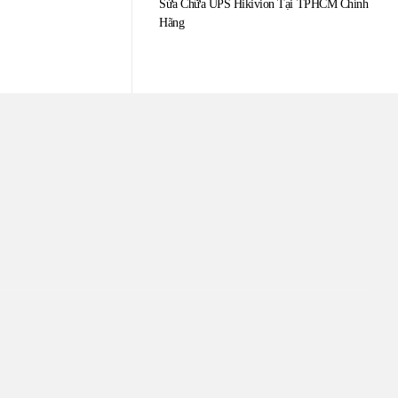
Sửa Chữa UPS Hikivion Tại TPHCM Chính
Hãng
TÂM
ín. Sự hài lòng của quý
iên kết