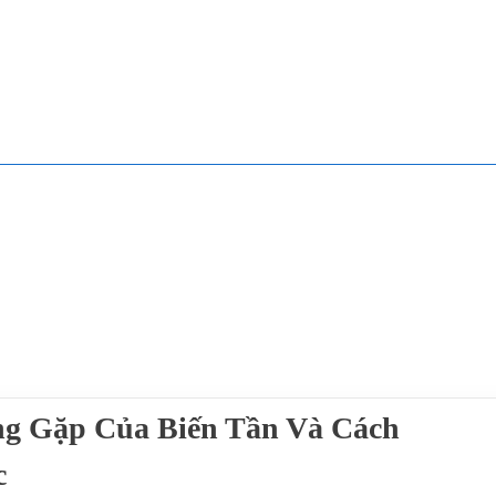
g Gặp Của Biến Tần Và Cách
c