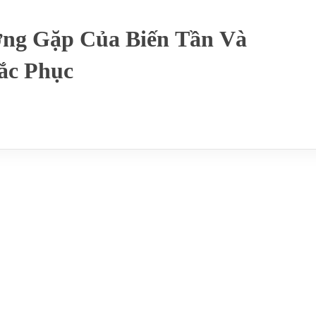
ờng Gặp Của Biến Tần Và
ắc Phục
hì biến tần sẽ bị hư hỏng trong suốt quá trình sử dụng, dưới đây là những
 nhất của biến tần và cách xử lý triệt để nhất.
ửa chữa ups
Toàn Tâm xin gửi đến bài viết các lỗi thường gặp của biến
hay gặp phải, nếu quý khách hàng không thể tự làm được xin liên hệ với
 chữa.
Quá Dòng)
4 871 – 097 978 01 09 (Zalo/Viber/Telegram)
 và được chia làm 3 trường hợp là OC1, OC2, OC3 tương ứng với quá
ần đang tăng tốc, giảm tốc và chạy tốc độ ổn định.