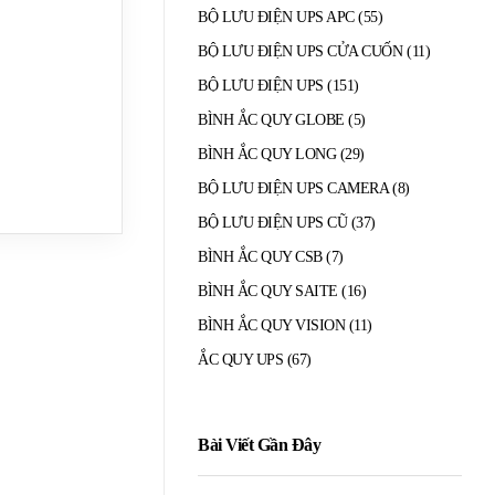
BỘ LƯU ĐIỆN UPS APC
(55)
BỘ LƯU ĐIỆN UPS CỬA CUỐN
(11)
BỘ LƯU ĐIỆN UPS
(151)
BÌNH ẮC QUY GLOBE
(5)
BÌNH ẮC QUY LONG
(29)
BỘ LƯU ĐIỆN UPS CAMERA
(8)
BỘ LƯU ĐIỆN UPS CŨ
(37)
BÌNH ẮC QUY CSB
(7)
BÌNH ẮC QUY SAITE
(16)
BÌNH ẮC QUY VISION
(11)
ẮC QUY UPS
(67)
Bài Viết Gần Đây