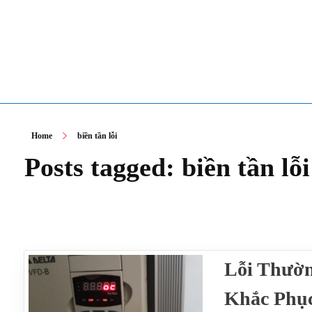
TOÀN TÂM UPS - CHUYÊN SỬA CHỮA BỘ LƯU ĐIỆN UPS
TOÀN TÂM UPS - CHUYÊN SỬA CHỮA BỘ LƯU ĐIỆN UPS
Home
biền tần lỗi
Posts tagged: biền tần lỗi
Lỗi Thườn
Khắc Phụ