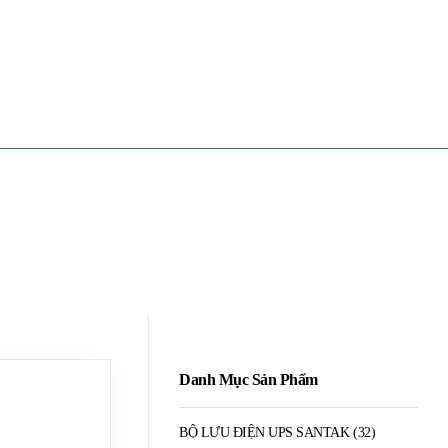
Mua Bán - Thanh Lý - Sửa Chữa UPS
0906 394 871 (Zalo/Viber/Telegarm)
Danh Mục Sản Phẩm
BỘ LƯU ĐIỆN UPS SANTAK
(32)