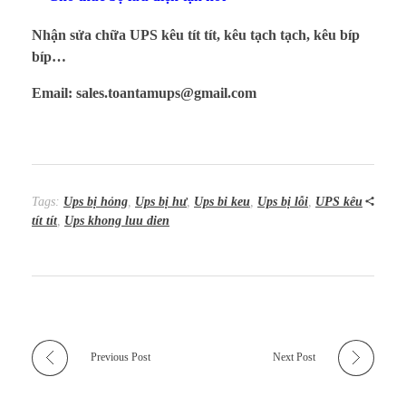
Nhận sửa chữa UPS kêu tít tít, kêu tạch tạch, kêu bíp
bíp…
Email: sales.toantamups@gmail.com
Tags:
Ups bị hỏng
,
Ups bị hư
,
Ups bi keu
,
Ups bị lỗi
,
UPS kêu
tít tít
,
Ups khong luu dien
Previous Post
Next Post