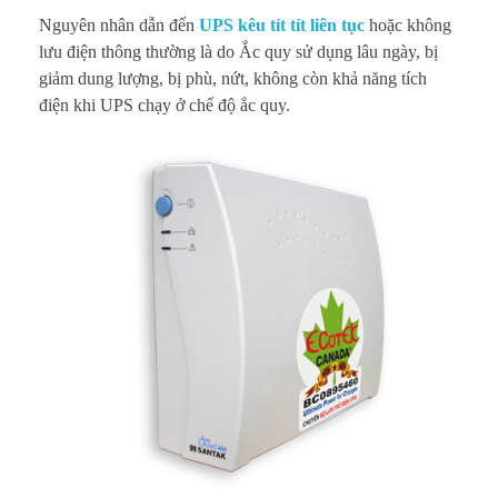
a
Nguyên nhân dẫn đến
UPS kêu tít tít liên tục
hoặc không
l
lưu điện thông thường là do Ắc quy sử dụng lâu ngày, bị
giảm dung lượng, bị phù, nứt, không còn khả năng tích
ỗ
điện khi UPS chạy ở chế độ ắc quy.
i
U
P
S
k
h
ô
n