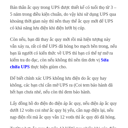
g
Bản thân ắc quy trong UPS được thiết kế có tuổi thọ từ 3 –
5 năm trong điều kiện chuẩn, do vậy khi sử dụng UPS qua
l
khoảng thời gian này thì nên thay thế ắc quy mới để UPS
ư
có khả năng lưu điện khi điện lưới bị cúp.
Còn nếu, bạn đã thay ắc quy mới rồi mà hiện tượng này
u
vẫn xảy ra, rất có thể UPS đã hỏng bo mạch bên trong, nếu
đ
bạn là người có kiến thức về UPS thì bạn có thể tự mở ra
kiểm tra đo đạc, còn nếu không thì nên tìm đơn vị
Sửa
i
chữa UPS
thực hiện giùm cho.
ệ
Để biết chính xác UPS không lưu điện do ắc quy hay
không, các bạn chỉ cẩn mở UPS ra (Coi tem bảo hành đã
n
hết hạn chưa nhé, nếu còn thì đem bảo hành.
k
Lấy đồng hồ đo điện đo điện áp ắc quy, nếu điện áp ắc quy
dưới 12 volts coi như ắc quy bị yếu, cần nạp điện lại, nếu
ê
nạp điện rồi mà ắc quy vẫn 12 votls thì ắc quy đó đã hỏng.
u