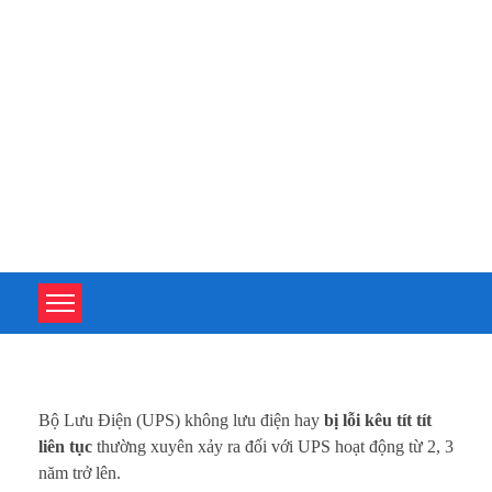
TOÀN TÂM UPS - CHUYÊN SỬA CHỮA BỘ LƯU ĐIỆN UPS
TOÀN TÂM UPS - CHUYÊN SỬA CHỮA BỘ LƯU ĐIỆN UPS
S
Bộ Lưu Điện (UPS) không lưu điện hay
bị lỗi kêu tít tít
ử
liên tục
thường xuyên xảy ra đối với UPS hoạt động từ 2, 3
năm trở lên.