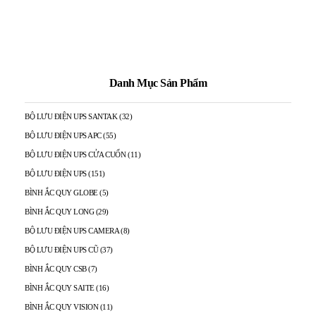
Danh Mục Sản Phẩm
BỘ LƯU ĐIỆN UPS SANTAK
(32)
BỘ LƯU ĐIỆN UPS APC
(55)
BỘ LƯU ĐIỆN UPS CỬA CUỐN
(11)
BỘ LƯU ĐIỆN UPS
(151)
BÌNH ẮC QUY GLOBE
(5)
BÌNH ẮC QUY LONG
(29)
BỘ LƯU ĐIỆN UPS CAMERA
(8)
BỘ LƯU ĐIỆN UPS CŨ
(37)
BÌNH ẮC QUY CSB
(7)
BÌNH ẮC QUY SAITE
(16)
BÌNH ẮC QUY VISION
(11)