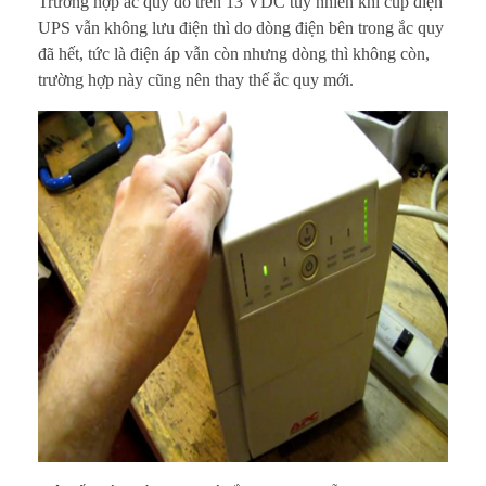
Trường hợp ắc quy đo trên 13 VDC tuy nhiên khi cúp điện
UPS vẫn không lưu điện thì do dòng điện bên trong ắc quy
t
đã hết, tức là điện áp vẫn còn nhưng dòng thì không còn,
í
trường hợp này cũng nên thay thế ắc quy mới.
t
t
í
t