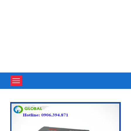
TOÀN TÂM UPS - CHUYÊN SỬA CHỮA BỘ LƯU ĐIỆN UPS
TOÀN TÂM UPS - CHUYÊN SỬA CHỮA BỘ LƯU ĐIỆN UPS