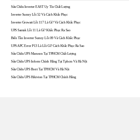
Sửa Chữa Inverter EAST Uy Tín Chất Lượng
Inverter Sumry Lỗi 52 Và Cách Khắc Phục
Inverter Growatt Lỗi 117 Là Gì? Và Cách Khắc Phục
UPS Santak Lỗi 11 Là Gì? Khắc Phục Ra Sao
Biến Tần Inverter Sumry Lỗi 09 Và Cách Khắc Phục
UPS APC Error P13 Là Lỗi Gì? Cách Khắc Phục Ra Sao
Sửa Chữa UPS Maruson Tại TPHCM Chất Lượng
Sửa Chữa UPS Inform Chính Hãng Tại Tphcm Và Hà Nội
Sửa Chữa UPS Borri Tại TPHCM Và Hà Nội
Sửa Chữa UPS Hikivion Tại TPHCM Chính Hãng
TRUNG TÂM UPS TOÀN
TÂM