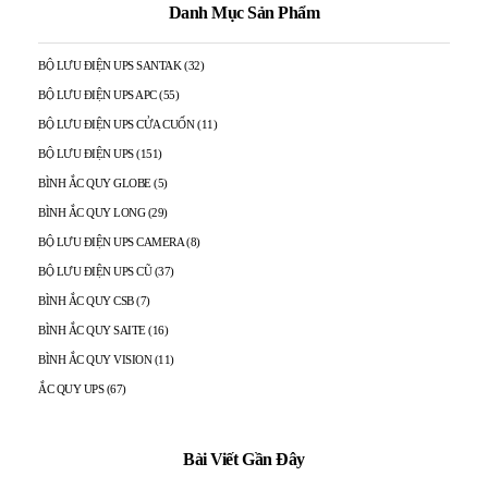
Danh Mục Sản Phẩm
BỘ LƯU ĐIỆN UPS SANTAK
(32)
BỘ LƯU ĐIỆN UPS APC
(55)
BỘ LƯU ĐIỆN UPS CỬA CUỐN
(11)
BỘ LƯU ĐIỆN UPS
(151)
BÌNH ẮC QUY GLOBE
(5)
BÌNH ẮC QUY LONG
(29)
BỘ LƯU ĐIỆN UPS CAMERA
(8)
BỘ LƯU ĐIỆN UPS CŨ
(37)
BÌNH ẮC QUY CSB
(7)
BÌNH ẮC QUY SAITE
(16)
BÌNH ẮC QUY VISION
(11)
ẮC QUY UPS
(67)
Bài Viết Gần Đây