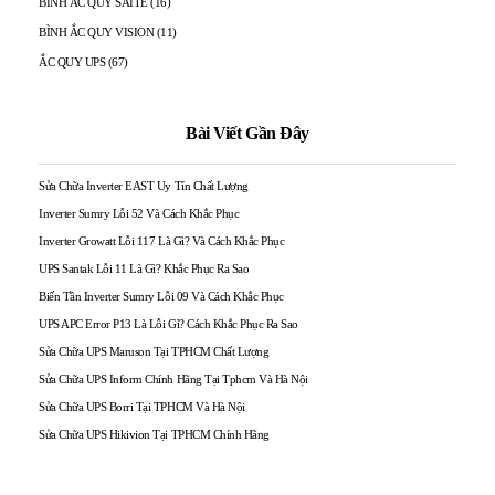
BÌNH ẮC QUY SAITE
(16)
BÌNH ẮC QUY VISION
(11)
ẮC QUY UPS
(67)
Bài Viết Gần Đây
Sửa Chữa Inverter EAST Uy Tín Chất Lượng
Inverter Sumry Lỗi 52 Và Cách Khắc Phục
Inverter Growatt Lỗi 117 Là Gì? Và Cách Khắc Phục
UPS Santak Lỗi 11 Là Gì? Khắc Phục Ra Sao
Biến Tần Inverter Sumry Lỗi 09 Và Cách Khắc Phục
UPS APC Error P13 Là Lỗi Gì? Cách Khắc Phục Ra Sao
Sửa Chữa UPS Maruson Tại TPHCM Chất Lượng
Sửa Chữa UPS Inform Chính Hãng Tại Tphcm Và Hà Nội
Sửa Chữa UPS Borri Tại TPHCM Và Hà Nội
Sửa Chữa UPS Hikivion Tại TPHCM Chính Hãng