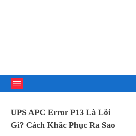
TOÀN TÂM UPS - CHUYÊN SỬA CHỮA BỘ LƯU ĐIỆN UPS
TOÀN TÂM UPS - CHUYÊN SỬA CHỮA BỘ LƯU ĐIỆN UPS
UPS APC Error P13 Là Lỗi
Gì? Cách Khắc Phục Ra Sao