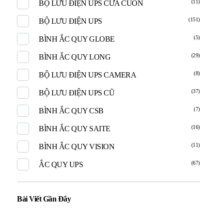
(11)
BỘ LƯU ĐIỆN UPS CỬA CUỐN
(151)
BỘ LƯU ĐIỆN UPS
(5)
BÌNH ẮC QUY GLOBE
(29)
BÌNH ẮC QUY LONG
(8)
BỘ LƯU ĐIỆN UPS CAMERA
(37)
BỘ LƯU ĐIỆN UPS CŨ
(7)
BÌNH ẮC QUY CSB
(16)
BÌNH ẮC QUY SAITE
(11)
BÌNH ẮC QUY VISION
(67)
ẮC QUY UPS
Bài Viết Gần Đây