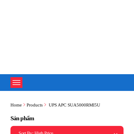
TOÀN TÂM UPS - CHUYÊN SỬA CHỮA BỘ LƯU ĐIỆN UPS
TOÀN TÂM UPS - CHUYÊN SỬA CHỮA BỘ LƯU ĐIỆN UPS
Home
Products
UPS APC SUA5000RMI5U
Sản phẩm
Sort By:
High Price