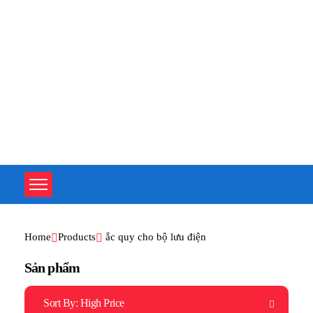
TOÀN TÂM UPS - CHUYÊN SỬA CHỮA BỘ LƯU ĐIỆN UPS
TOÀN TÂM UPS - CHUYÊN SỬA CHỮA BỘ LƯU ĐIỆN UPS
Home
Products
ắc quy cho bộ lưu điện
Sản phẩm
Sort By:
High Price