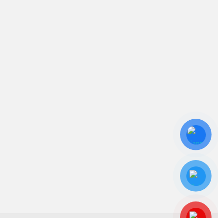
Trụ sở chính: 81/10 Phó Đức Chính, Phường 1, Quận
Bình Thạnh, TP.HCM
CN: Số 46A Ngõ 37 Bằng Liệt, Hoàng Liệt, Hoàng
Mai, Hà Nội
Liên kết
Sửa Chữa UPS
Cho Thuê UPS
Bảo Trì UPS
Bộ Lưu Điện UPS Cũ
Ắc Quy UPS