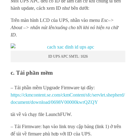
Mỗi UPS APC đều có ID để làm căn cứ khi chúng ta tiến
hành update, cách xem ID như bên dưới:
Trên màn hình LCD của UPS, nhần vào menu
Esc–>
About –> nhấn nút lên/xuống cho tới khi nó hiện ra chữ
ID.
ID UPS APC SMTL: 1026
c. Tải phần mềm
– Tải phần mềm Upgrade Firmware tại đây:
https://ckmcontent.se.com/ckmContent/sfc/servlet.shepherd/
document/download/0698V00000kwrQZQY
tải về và chạy file LaunchFUW.
– Tải Firmware: bạn vào link truy cập bảng (link 1) ở trên
để tải về firmare phù hợp với ID của UPS.