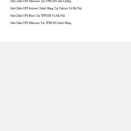
Sửa Chữa UPS Maruson Tại TPHCM Chất Lượng
Sửa Chữa UPS Inform Chính Hãng Tại Tphcm Và Hà Nội
Sửa Chữa UPS Borri Tại TPHCM Và Hà Nội
Sửa Chữa UPS Hikivion Tại TPHCM Chính Hãng
TRUNG TÂM UPS TOÀN
TÂM
Đến với UPS Toàn Tâm quý khách hàng sẽ được phục vụ
Tận tâm – Thật lòng – Sâu Sắc – Uy tín. Sự hài lòng của quý
khách hàng là thước đo cho sự phát triển của chúng tôi.