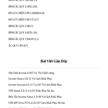
BÌNH ẮC QUY LONG
(29)
BỘ LƯU ĐIỆN UPS CAMERA
(8)
BỘ LƯU ĐIỆN UPS CŨ
(37)
BÌNH ẮC QUY CSB
(7)
BÌNH ẮC QUY SAITE
(16)
BÌNH ẮC QUY VISION
(11)
ẮC QUY UPS
(67)
Bài Viết Gần Đây
Sửa Chữa Inverter EAST Uy Tín Chất Lượng
Inverter Sumry Lỗi 52 Và Cách Khắc Phục
Inverter Growatt Lỗi 117 Là Gì? Và Cách Khắc Phục
UPS Santak Lỗi 11 Là Gì? Khắc Phục Ra Sao
Biến Tần Inverter Sumry Lỗi 09 Và Cách Khắc Phục
UPS APC Error P13 Là Lỗi Gì? Cách Khắc Phục Ra Sao