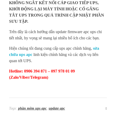
KHÔNG NGẮT KẾT NỐI CÁP GIAO TIẾP UPS,
KHỞI ĐỘNG LẠI MÁY TÍNH HOẶC CỐ GẮNG
TẮT UPS TRONG QUÁ TRÌNH CẬP NHẬT PHẦN
SƯU TẬP.
Trên đây là cách hướng dẫn update firmware apc ups chi
tiết nhất, hy vọng sẽ mang lại nhiều bổ ích cho các bạn.
Hiện chúng tôi đang cung cấp ups apc chính hãng,
sửa
chữa ups apc
linh kiện chính hãng và các dịch vụ liên
quan tới UPS.
Hotline: 0906 394 871 – 097 978 01 09
(Zalo/Viber/Telegram)
Tags:
phần mềm ups apc
,
update apc