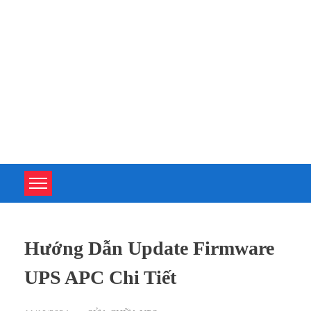
TOÀN TÂM UPS - CHUYÊN SỬA CHỮA BỘ LƯU ĐIỆN UPS
TOÀN TÂM UPS - CHUYÊN SỬA CHỮA BỘ LƯU ĐIỆN UPS
Hướng Dẫn Update Firmware
UPS APC Chi Tiết