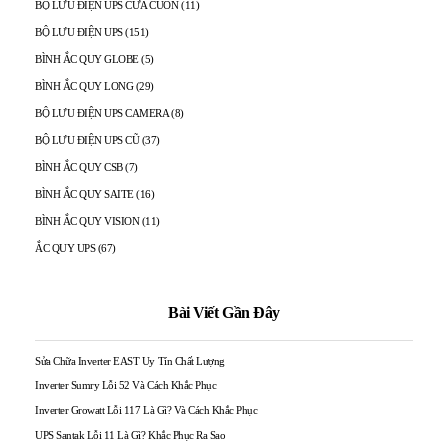
BỘ LƯU ĐIỆN UPS CỬA CUỐN
(11)
BỘ LƯU ĐIỆN UPS
(151)
BÌNH ẮC QUY GLOBE
(5)
BÌNH ẮC QUY LONG
(29)
BỘ LƯU ĐIỆN UPS CAMERA
(8)
BỘ LƯU ĐIỆN UPS CŨ
(37)
BÌNH ẮC QUY CSB
(7)
BÌNH ẮC QUY SAITE
(16)
BÌNH ẮC QUY VISION
(11)
ẮC QUY UPS
(67)
Bài Viết Gần Đây
Sửa Chữa Inverter EAST Uy Tín Chất Lượng
Inverter Sumry Lỗi 52 Và Cách Khắc Phục
Inverter Growatt Lỗi 117 Là Gì? Và Cách Khắc Phục
UPS Santak Lỗi 11 Là Gì? Khắc Phục Ra Sao