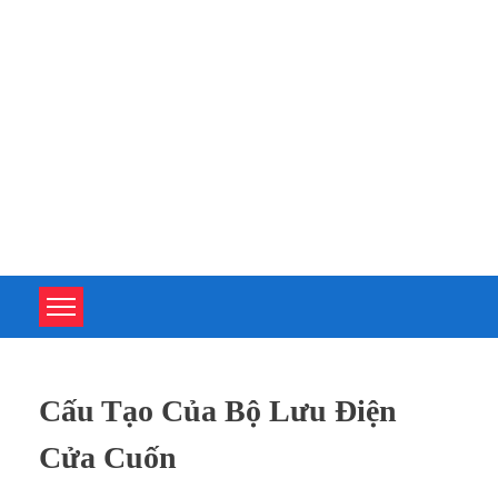
TOÀN TÂM UPS - CHUYÊN SỬA CHỮA BỘ LƯU ĐIỆN UPS
TOÀN TÂM UPS - CHUYÊN SỬA CHỮA BỘ LƯU ĐIỆN UPS
Cấu Tạo Của Bộ Lưu Điện
Cửa Cuốn