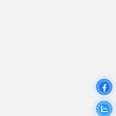
sales.toantamups@gmail.com
0906 394 871
Trụ sở chính: 81/10 Phó Đức Chính, Phường 1, Quận
Bình Thạnh, TP.HCM
CN: Số 46A Ngõ 37 Bằng Liệt, Hoàng Liệt, Hoàng
Mai, Hà Nội
Liên kết
Sửa Chữa UPS
Cho Thuê UPS
Bảo Trì UPS
Bộ Lưu Điện UPS Cũ