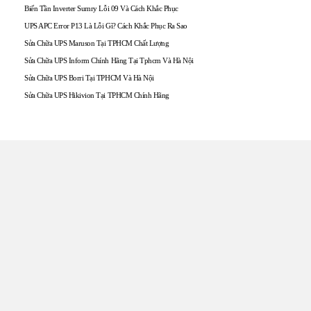
Biến Tần Inverter Sumry Lỗi 09 Và Cách Khắc Phục
UPS APC Error P13 Là Lỗi Gì? Cách Khắc Phục Ra Sao
Sửa Chữa UPS Maruson Tại TPHCM Chất Lượng
Sửa Chữa UPS Inform Chính Hãng Tại Tphcm Và Hà Nội
Sửa Chữa UPS Borri Tại TPHCM Và Hà Nội
Sửa Chữa UPS Hikivion Tại TPHCM Chính Hãng
TRUNG TÂM UPS TOÀN
TÂM
Đến với UPS Toàn Tâm quý khách hàng sẽ được phục vụ
Tận tâm – Thật lòng – Sâu Sắc – Uy tín. Sự hài lòng của quý
khách hàng là thước đo cho sự phát triển của chúng tôi.