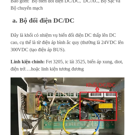
Bao gồm: Bộ biến đổi điện DC/DC, DC/AC, Bộ Sạc và
Bộ chuyển mạch
a. Bộ đổi điện DC/DC
Đây là khối có nhiệm vụ biến đổi điện DC thấp lên DC
cao, cụ thể là từ điện áp bình ắc quy (thường là 24VDC lên
300VDC (tạo điện áp BUS).
Linh kiện chính:
Fet 3205, ic lái 3525, biến áp xung, diot,
điện trở….hoặc linh kiện tương đương