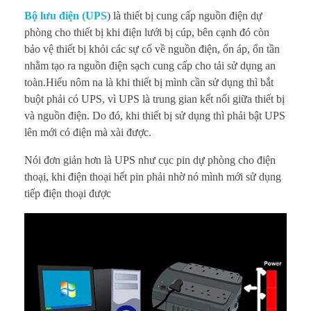
n
Bộ lưu điện (UPS
) là thiết bị cung cấp nguồn điện dự
ê
phòng cho thiết bị khi điện lưới bị cúp, bên cạnh đó còn
bảo vệ thiết bị khỏi các sự cố về nguồn điện, ổn áp, ổn tần
n
nhằm tạo ra nguồn điện sạch cung cấp cho tải sử dụng an
toàn.Hiểu nôm na là khi thiết bị mình cần sử dụng thì bắt
t
buột phải có UPS, vì UPS là trung gian kết nối giữa thiết bị
và nguồn điện. Do đó, khi thiết bị sử dụng thì phải bật UPS
ắ
lên mới có điện mà xài được.
t
Nói đơn giản hơn là UPS như cục pin dự phòng cho điện
U
thoại, khi điện thoại hết pin phải nhờ nó mình mới sử dụng
tiếp điện thoại được
P
S
k
h