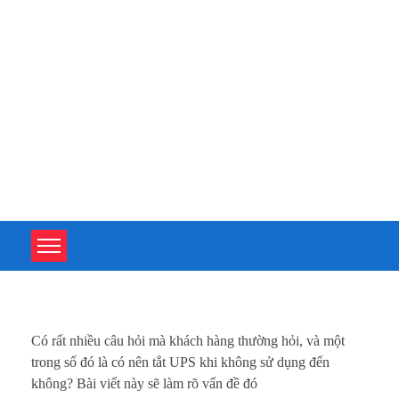
TOÀN TÂM UPS - CHUYÊN SỬA CHỮA BỘ LƯU ĐIỆN UPS
TOÀN TÂM UPS - CHUYÊN SỬA CHỮA BỘ LƯU ĐIỆN UPS
C
Có rất nhiều câu hỏi mà khách hàng thường hỏi, và một
ó
trong số đó là có nên tắt UPS khi không sử dụng đến
không? Bài viết này sẽ làm rõ vấn đề đó