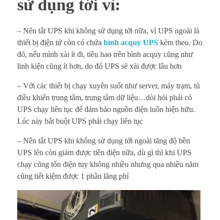
sử dụng tới vì:
g
– Nên tắt UPS khi không sử dụng tới nữa, vì UPS ngoài là
đ
thiết bị điện tử còn có chứa
bình acquy UPS
kèm theo. Do
ế
đó, nếu mình xài ít đi, tiêu hao trên bình acquy cũng như
linh kiện cũng ít hơn, do đó UPS sẽ xài được lâu hơn
n
– Với các thiết bị chạy xuyên suốt như server, máy trạm, tủ
điều khiển trung tâm, trung tâm dữ liệu…dòi hỏi phải có
UPS chạy liên tục để đảm bảo nguồn điện luôn hiện hữu.
Lúc này bắt buột UPS phải chạy liên tục
– Nên tắt UPS khi không sử dụng tới ngoài tăng độ bền
UPS lên còn giảm được tiền điện nữa, dù gì thì khi UPS
chạy cũng tốn điện tuy không nhiều nhưng qua nhiều năm
cũng tiết kiệm được 1 phần lãng phí