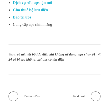
Dịch vụ sửa ups tận nơi
Cho thuê bộ lưu điện
Bảo trì ups
Cung cấp ups chính hãng
Tags:
có nên tắt bộ lưu điện khi không sử dụng
,
ups chạy 24
24 có bị sao không
,
xài ups có tốn điện
Previous Post
Next Post