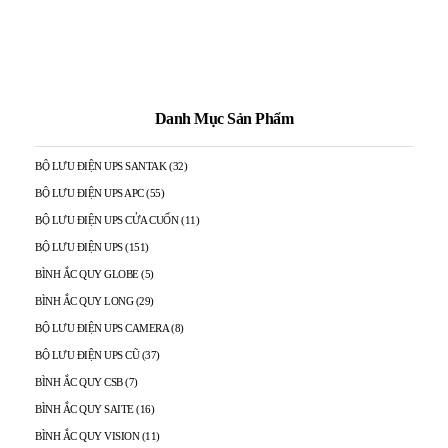
Danh Mục Sản Phẩm
BỘ LƯU ĐIỆN UPS SANTAK
(32)
BỘ LƯU ĐIỆN UPS APC
(55)
BỘ LƯU ĐIỆN UPS CỬA CUỐN
(11)
BỘ LƯU ĐIỆN UPS
(151)
BÌNH ẮC QUY GLOBE
(5)
BÌNH ẮC QUY LONG
(29)
BỘ LƯU ĐIỆN UPS CAMERA
(8)
BỘ LƯU ĐIỆN UPS CŨ
(37)
BÌNH ẮC QUY CSB
(7)
BÌNH ẮC QUY SAITE
(16)
BÌNH ẮC QUY VISION
(11)