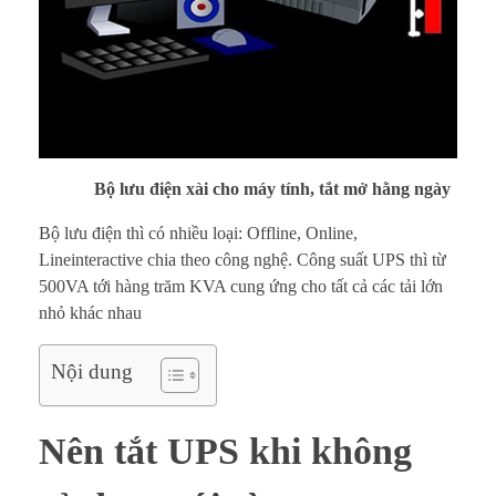
i
k
h
ô
Bộ lưu điện xài cho máy tính, tắt mở hằng ngày
n
Bộ lưu điện thì có nhiều loại: Offline, Online,
g
Lineinteractive chia theo công nghệ. Công suất UPS thì từ
500VA tới hàng trăm KVA cung ứng cho tất cả các tải lớn
s
nhỏ khác nhau
ử
Nội dung
d
ụ
Nên tắt UPS khi không
n