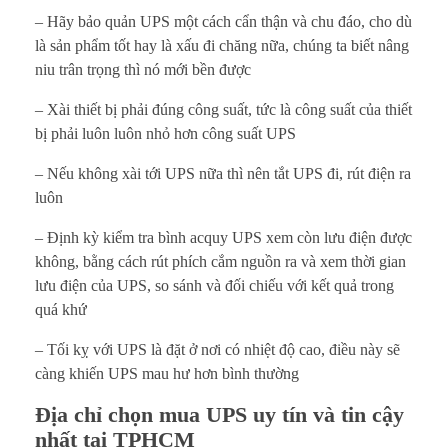
– Hãy bảo quản UPS một cách cẩn thận và chu đáo, cho dù
là sản phẩm tốt hay là xấu đi chăng nữa, chúng ta biết nâng
niu trân trọng thì nó mới bền được
– Xài thiết bị phải đúng công suất, tức là công suất của thiết
bị phải luôn luôn nhỏ hơn công suất UPS
– Nếu không xài tới UPS nữa thì nên tắt UPS đi, rút điện ra
luôn
– Định kỳ kiểm tra bình acquy UPS xem còn lưu điện được
không, bằng cách rút phích cắm nguồn ra và xem thời gian
lưu điện của UPS, so sánh và đối chiếu với kết quả trong
quá khứ
– Tối kỵ với UPS là đặt ở nơi có nhiệt độ cao, điều này sẽ
càng khiến UPS mau hư hơn bình thường
Địa chỉ chọn mua UPS uy tín và tin cậy
nhất tại TPHCM