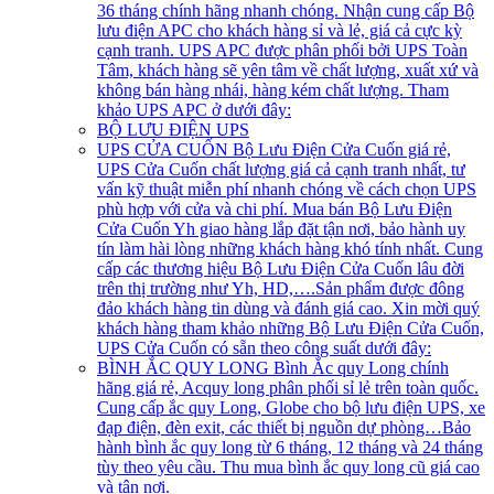
36 tháng chính hãng nhanh chóng. Nhận cung cấp Bộ
lưu điện APC cho khách hàng sỉ và lẻ, giá cả cực kỳ
cạnh tranh. UPS APC được phân phối bởi UPS Toàn
Tâm, khách hàng sẽ yên tâm về chất lượng, xuất xứ và
không bán hàng nhái, hàng kém chất lượng. Tham
khảo UPS APC ở dưới đây:
BỘ LƯU ĐIỆN UPS
UPS CỬA CUỐN
Bộ Lưu Điện Cửa Cuốn giá rẻ,
UPS Cửa Cuốn chất lượng giá cả cạnh tranh nhất, tư
vấn kỹ thuật miễn phí nhanh chóng về cách chọn UPS
phù hợp với cửa và chi phí. Mua bán Bộ Lưu Điện
Cửa Cuốn Yh giao hàng lắp đặt tận nơi, bảo hành uy
tín làm hài lòng những khách hàng khó tính nhất. Cung
cấp các thương hiệu Bộ Lưu Điện Cửa Cuốn lâu đời
trên thị trường như Yh, HD,….Sản phẩm được đông
đảo khách hàng tin dùng và đánh giá cao. Xin mời quý
khách hàng tham khảo những Bộ Lưu Điện Cửa Cuốn,
UPS Cửa Cuốn có sẵn theo công suất dưới đây:
BÌNH ẮC QUY LONG
Bình Ắc quy Long chính
hãng giá rẻ, Acquy long phân phối sỉ lẻ trên toàn quốc.
Cung cấp ắc quy Long, Globe cho bộ lưu điện UPS, xe
đạp điện, đèn exit, các thiết bị nguồn dự phòng…Bảo
hành bình ắc quy long từ 6 tháng, 12 tháng và 24 tháng
tùy theo yêu cầu. Thu mua bình ắc quy long cũ giá cao
và tận nơi.