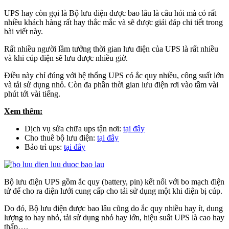
UPS hay còn gọi là Bộ lưu điện được bao lâu là câu hỏi mà có rất
nhiều khách hàng rất hay thắc mắc và sẽ được giải đáp chi tiết trong
bài viết này.
Rất nhiều người lầm tưởng thời gian lưu điện của UPS là rất nhiều
và khi cúp điện sẽ lưu được nhiều giờ.
Điều này chỉ đúng với hệ thống UPS có ắc quy nhiều, công suất lớn
và tải sử dụng nhỏ. Còn đa phần thời gian lưu điện rơi vào tầm vài
phút tới vài tiếng.
Xem thêm:
Dịch vụ sửa chữa ups tận nơi:
tại đây
Cho thuê bộ lưu điện:
tại đây
Bảo trì ups:
tại đây
Bộ lưu điện UPS gồm ắc quy (battery, pin) kết nối với bo mạch điện
tử để cho ra điện lưới cung cấp cho tải sử dụng một khi điện bị cúp.
Do đó, Bộ lưu điện được bao lâu cũng do ắc quy nhiều hay ít, dung
lượng to hay nhỏ, tải sử dụng nhỏ hay lớn, hiệu suất UPS là cao hay
thấp….