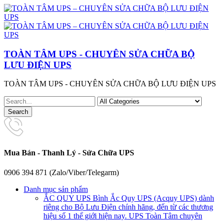
TOÀN TÂM UPS - CHUYÊN SỬA CHỮA BỘ
LƯU ĐIỆN UPS
TOÀN TÂM UPS - CHUYÊN SỬA CHỮA BỘ LƯU ĐIỆN UPS
Mua Bán - Thanh Lý - Sửa Chữa UPS
0906 394 871 (Zalo/Viber/Telegarm)
Danh mục sản phẩm
ẮC QUY UPS
Bình Ắc Quy UPS (Acquy UPS) dành
riêng cho Bộ Lưu Điện chính hãng, đến từ các thương
hiệu số 1 thế giới hiện nay. UPS Toàn Tâm chuyên