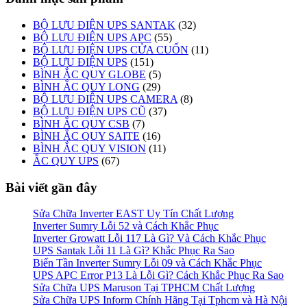
BỘ LƯU ĐIỆN UPS SANTAK
(32)
BỘ LƯU ĐIỆN UPS APC
(55)
BỘ LƯU ĐIỆN UPS CỬA CUỐN
(11)
BỘ LƯU ĐIỆN UPS
(151)
BÌNH ẮC QUY GLOBE
(5)
BÌNH ẮC QUY LONG
(29)
BỘ LƯU ĐIỆN UPS CAMERA
(8)
BỘ LƯU ĐIỆN UPS CŨ
(37)
BÌNH ẮC QUY CSB
(7)
BÌNH ẮC QUY SAITE
(16)
BÌNH ẮC QUY VISION
(11)
ẮC QUY UPS
(67)
Bài viết gần đây
Sửa Chữa Inverter EAST Uy Tín Chất Lượng
Inverter Sumry Lỗi 52 và Cách Khắc Phục
Inverter Growatt Lỗi 117 Là Gì? Và Cách Khắc Phục
UPS Santak Lỗi 11 Là Gì? Khắc Phục Ra Sao
Biến Tần Inverter Sumry Lỗi 09 và Cách Khắc Phục
UPS APC Error P13 Là Lỗi Gì? Cách Khắc Phục Ra Sao
Sửa Chữa UPS Maruson Tại TPHCM Chất Lượng
Sửa Chữa UPS Inform Chính Hãng Tại Tphcm và Hà Nội