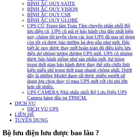
BÌNH ẮC QUY SAITE
BÌNH ẮC QUY VISION
BÌNH ẮC QUY CSB
BÌNH ẮC QUY GLOBE
UPS CŨ
Trung tâm Toàn Tâm chuyên phân phối Bộ
lưu điện cũ, UPS cũ giá rẻ bảo hành chu đáo nhất hiện
nay, chúng tôi tuyển chọn các loại UPS đã qua sử dụng
còn tốt và được bảo dưỡng lại đẹp gần như mới. Đặc
biệt ắc quy được thay mới hoàn toàn đủ điều kiện lưu
điện dự phòng tương đương UPS mới. UPS cũ nhưng
được bảo hành giống như sản phẩm mới, hư hỏng
trong thời gian bảo hành được thay thế sửa chữa linh
kiện miễn phí trong thời gian nhanh chóng nhất. Dưới
đây là những Model đang rất được nhiều người sử
dụng lựa chọn thay vì mua UPS mới với chi phí lớn
hơn rất nhiều.
UPS CAMERA
Nhà phân phối Bộ Lưu Điện UPS
Camera hàng đầu tại TPHCM.
DỊCH VỤ
DICH VU UPS
LIÊN HỆ
TUYỂN DỤNG
Bộ lưu điện lưu được bao lâu ?