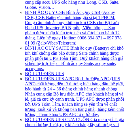
cung cấp accu UPS các hãng như Long, CSB, Saite,
Globe, Vision….
BÌNH ẮC QUY CSB
Bình Ắc Quy CSB (Acquy
CSB, CSB Battery) chính hãng giá sỉ tại TPHCM.
Cung cấp bình ắc quy khô kín khí CSB cho Bộ Lưu
Điện UPS, Inverter, Bộ Nguồn, Viễn thông,…Sản
phẩm được nhập khẩu trực tiếp và được bảo hành 12
tháng. Liên hệ ngay Hotline: 0906 394 871 – 097 978
01 09 (Zalo/Viber/Telegram)
BÌNH ẮC QUY SAITE
Bình ắc quy (Battery) chì khô
kín khí không cần bảo dưỡng Saite chính hãng được
phân phối tại UPS Toàn Tâm. Quý khách hàng cần giá
sỉ liên hệ trực tiếp – Bình ắc quy Saite, acquy saite,
accuy ups.
BỘ LƯU ĐIỆN UPS
BỘ LƯU ĐIỆN UPS APC
Bộ Lưu Điện APC (UPS
APC) chất lượng đến từ thương hiệu hàng đầu thế giới,
bảo hành từ 24 – 36 tháng chính hãng nhanh chóng.
Nhận cung cấp Bộ lưu điện APC cho khách hàng sỉ và
lẻ, giá cả cực kỳ cạnh tranh. UPS APC được phân phối
bởi UPS Toàn Tâm, khách hàng sẽ yên tâm về chất
lượng, xuất xứ và không bán hàng nhái, hàng kém chất
lượng. Tham khảo UPS APC ở dưới đây:
BỘ LƯU ĐIỆN UPS CỬA CUỐN
Giá niêm yết là giá
cho số lượng 1 cái, quý khách hàng lấy số lượng vui