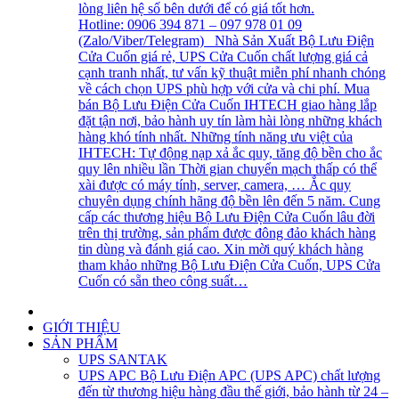
lòng liên hệ số bên dưới để có giá tốt hơn.
Hotline: 0906 394 871 – 097 978 01 09
(Zalo/Viber/Telegram) Nhà Sản Xuất Bộ Lưu Điện
Cửa Cuốn giá rẻ, UPS Cửa Cuốn chất lượng giá cả
cạnh tranh nhất, tư vấn kỹ thuật miễn phí nhanh chóng
về cách chọn UPS phù hợp với cửa và chi phí. Mua
bán Bộ Lưu Điện Cửa Cuốn IHTECH giao hàng lắp
đặt tận nơi, bảo hành uy tín làm hài lòng những khách
hàng khó tính nhất. Những tính năng ưu việt của
IHTECH: Tự động nạp xả ắc quy, tăng độ bền cho ắc
quy lên nhiều lần Thời gian chuyển mạch thấp có thể
xài được có máy tính, server, camera, … Ắc quy
chuyên dụng chính hãng độ bền lên đến 5 năm. Cung
cấp các thương hiệu Bộ Lưu Điện Cửa Cuốn lâu đời
trên thị trường, sản phẩm được đông đảo khách hàng
tin dùng và đánh giá cao. Xin mời quý khách hàng
tham khảo những Bộ Lưu Điện Cửa Cuốn, UPS Cửa
Cuốn có sẵn theo công suất…
GIỚI THIỆU
SẢN PHẨM
UPS SANTAK
UPS APC
Bộ Lưu Điện APC (UPS APC) chất lượng
đến từ thương hiệu hàng đầu thế giới, bảo hành từ 24 –