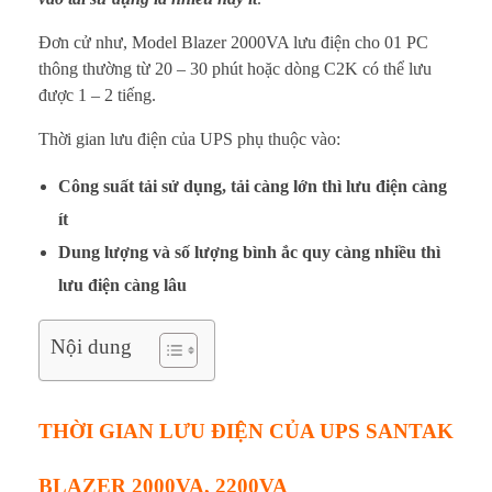
V
Đơn cử như, Model Blazer 2000VA lưu điện cho 01 PC
A
thông thường từ 20 – 30 phút hoặc dòng C2K có thể lưu
L
được 1 – 2 tiếng.
Thời gian lưu điện của UPS phụ thuộc vào:
ư
u
Công suất tải sử dụng, tải càng lớn thì lưu điện càng
ít
Đ
Dung lượng và số lượng bình ắc quy càng nhiều thì
i
lưu điện càng lâu
ệ
Nội dung
n
Đ
THỜI GIAN LƯU ĐIỆN CỦA UPS SANTAK
ư
BLAZER 2000VA, 2200VA