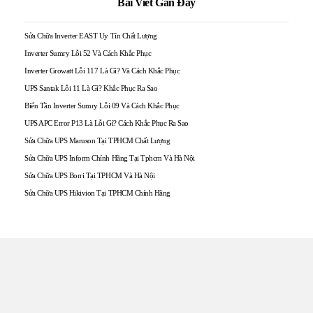
Bài Viết Gần Đây
Sửa Chữa Inverter EAST Uy Tín Chất Lượng
Inverter Sumry Lỗi 52 Và Cách Khắc Phục
Inverter Growatt Lỗi 117 Là Gì? Và Cách Khắc Phục
UPS Santak Lỗi 11 Là Gì? Khắc Phục Ra Sao
Biến Tần Inverter Sumry Lỗi 09 Và Cách Khắc Phục
UPS APC Error P13 Là Lỗi Gì? Cách Khắc Phục Ra Sao
Sửa Chữa UPS Maruson Tại TPHCM Chất Lượng
Sửa Chữa UPS Inform Chính Hãng Tại Tphcm Và Hà Nội
Sửa Chữa UPS Borri Tại TPHCM Và Hà Nội
Sửa Chữa UPS Hikivion Tại TPHCM Chính Hãng
TRUNG TÂM UPS TOÀN