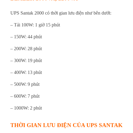
ợ
UPS Santak 2000 có thời gian lưu điện như bên dưới:
c
– Tải 100W: 1 giờ 15 phút
B
– 150W: 44 phút
a
– 200W: 28 phút
o
– 300W: 19 phút
L
– 400W: 13 phút
â
– 500W: 9 phút
u
– 600W: 7 phút
– 1000W: 2 phút
THỜI GIAN LƯU ĐIỆN CỦA UPS SANTAK