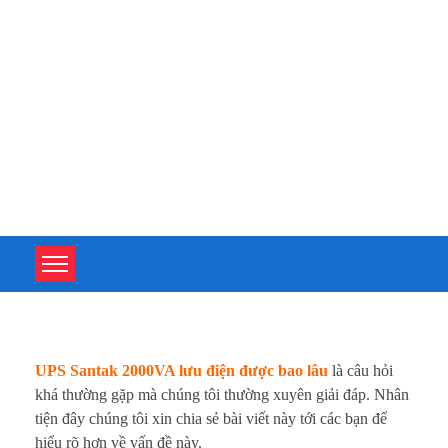
TOÀN TÂM UPS - CHUYÊN SỬA CHỮA BỘ LƯU ĐIỆN UPS
TOÀN TÂM UPS - CHUYÊN SỬA CHỮA BỘ LƯU ĐIỆN UPS
U
UPS Santak 2000VA lưu điện được bao lâu
là câu hỏi
p
khá thường gặp mà chúng tôi thường xuyên giải đáp. Nhân
tiện đây chúng tôi xin chia sẻ bài viết này tới các bạn để
s
hiểu rõ hơn về vấn đề này.