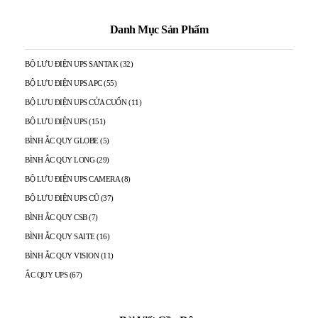
Danh Mục Sản Phẩm
BỘ LƯU ĐIỆN UPS SANTAK
(32)
BỘ LƯU ĐIỆN UPS APC
(55)
BỘ LƯU ĐIỆN UPS CỬA CUỐN
(11)
BỘ LƯU ĐIỆN UPS
(151)
BÌNH ẮC QUY GLOBE
(5)
BÌNH ẮC QUY LONG
(29)
BỘ LƯU ĐIỆN UPS CAMERA
(8)
BỘ LƯU ĐIỆN UPS CŨ
(37)
BÌNH ẮC QUY CSB
(7)
BÌNH ẮC QUY SAITE
(16)
BÌNH ẮC QUY VISION
(11)
ẮC QUY UPS
(67)