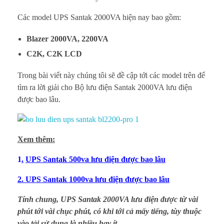
S
Các model UPS Santak 2000VA hiện nay bao gồm:
a
Blazer 2000VA, 2200VA
C2K, C2K LCD
n
Trong bài viết này chúng tôi sẽ đề cập tới các model trên để
t
tìm ra lời giải cho Bộ lưu điện Santak 2000VA lưu điện
a
được bao lâu.
k
Xem thêm:
2
1
.
UPS Santak 500va lưu điện được bao lâu
0
2.
UPS Santak 1000va lưu điện được bao lâu
0
Tính chung, UPS Santak 2000VA lưu điện được từ vài
0
phút tới vài chục phút, có khi tới cả mấy tiếng, tùy thuộc
vào tải sử dụng là nhiều hay ít
.