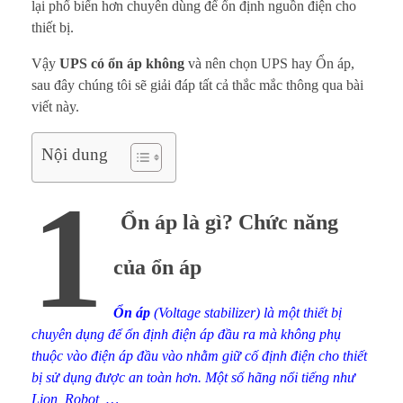
S
lại phổ biến hơn chuyên dùng để ổn định nguồn điện cho
thiết bị.
C
Vậy
UPS có ổn áp không
và nên chọn UPS hay Ổn áp,
ó
sau đây chúng tôi sẽ giải đáp tất cả thắc mắc thông qua bài
viết này.
Ổ
n
Nội dung
1
Á
Ổn áp là gì? Chức năng
p
của ổn áp
K
h
Ổn áp
(Voltage stabilizer) là một thiết bị
chuyên dụng để ổn định điện áp đầu ra mà không phụ
ô
thuộc vào điện áp đầu vào nhằm giữ cố định điện cho thiết
n
bị sử dụng được an toàn hơn.
Một số hãng nổi tiếng như
Lion, Robot, …