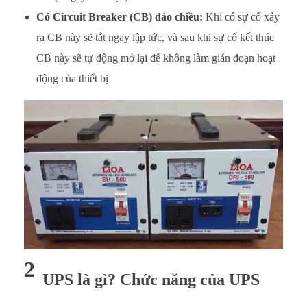
Có Circuit Breaker (CB) đảo chiều:
Khi có sự cố xảy
S
ra CB này sẽ tắt ngay lập tức, và sau khi sự cố kết thúc
h
CB này sẽ tự động mở lại để không làm gián đoạn hoạt
a
động của thiết bị
y
Ổ
n
Á
p
2
UPS là gì? Chức năng của UPS