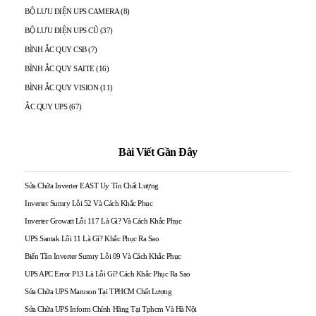
BỘ LƯU ĐIỆN UPS CAMERA
(8)
BỘ LƯU ĐIỆN UPS CŨ
(37)
BÌNH ẮC QUY CSB
(7)
BÌNH ẮC QUY SAITE
(16)
BÌNH ẮC QUY VISION
(11)
ẮC QUY UPS
(67)
Bài Viết Gần Đây
Sửa Chữa Inverter EAST Uy Tín Chất Lượng
Inverter Sumry Lỗi 52 Và Cách Khắc Phục
Inverter Growatt Lỗi 117 Là Gì? Và Cách Khắc Phục
UPS Santak Lỗi 11 Là Gì? Khắc Phục Ra Sao
Biến Tần Inverter Sumry Lỗi 09 Và Cách Khắc Phục
UPS APC Error P13 Là Lỗi Gì? Cách Khắc Phục Ra Sao
Sửa Chữa UPS Maruson Tại TPHCM Chất Lượng
Sửa Chữa UPS Inform Chính Hãng Tại Tphcm Và Hà Nội