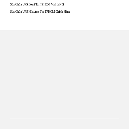
Sửa Chữa UPS Borri Tại TPHCM Và Hà Nội
Sửa Chữa UPS Hikivion Tại TPHCM Chính Hãng
TRUNG TÂM UPS TOÀN
TÂM
Đến với UPS Toàn Tâm quý khách hàng sẽ được phục vụ
Tận tâm – Thật lòng – Sâu Sắc – Uy tín. Sự hài lòng của quý
khách hàng là thước đo cho sự phát triển của chúng tôi.