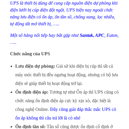
UPS là thiết bị dùng để cung cấp nguồn điện dự phòng khi
điện lưới bị cúp điện đột ngột. UPS hiện nay ngoài chức
năng lưu điện có ổn áp, ổn tần số, chống xung, lọc nhiễu,
tự động tắt mở thiết bị, …..
Một số hãng nổi tiếp hay bắt gặp như
Santak
,
APC
, Eaton,
…..
Chức năng của UPS
Lưu điện dự phòng:
Giả sử khi điện bị cúp thì tất cả
máy móc thiết bị đều ngưng hoạt động, nhưng có bộ lưu
điện sẽ giúp thiết bị hoạt động trở lại.
Ổn định điện áp:
Tương tự như Ổn áp thì UPS cũng có
chức năng ổn định điện áp cực kỳ xịn xò, đặc biệt là
công nghệ Online.
Đây cũng giải đáp thắc mắc UPS có
ổn áp không thì câu trả lời là có nhé
Ổn định tần số:
Tần số cũng được ổn định cố định ở