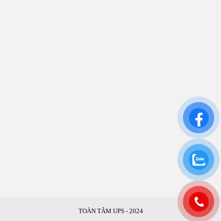
Bình Thạnh, TP.HCM
CN: Số 46A Ngõ 37 Bằng Liệt, Hoàng Liệt, Hoàng
Mai, Hà Nội
Liên kết
Sửa Chữa UPS
Cho Thuê UPS
Bảo Trì UPS
Bộ Lưu Điện UPS Cũ
Ắc Quy UPS
TOÀN TÂM UPS - 2024