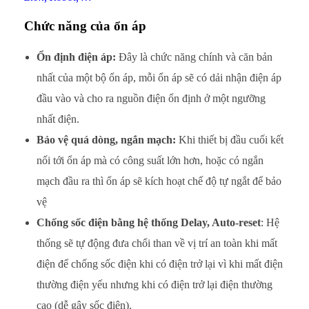
g
Chức năng của ổn áp
?
Ổn định điện áp:
Đây là chức năng chính và căn bản
N
nhất của một bộ ổn áp, mỗi ổn áp sẽ có dải nhận điện áp
ê
đầu vào và cho ra nguồn điện ổn định ở một ngưỡng
nhất điện.
n
Bảo vệ quá dòng, ngắn mạch:
Khi thiết bị đầu cuối kết
c
nối tới ổn áp mà có công suất lớn hơn, hoặc có ngắn
mạch đầu ra thì ổn áp sẽ kích hoạt chế độ tự ngắt để bảo
h
vệ
ọ
Chống sốc điện bằng hệ thống Delay, Auto-reset
: Hệ
n
thống sẽ tự động đưa chổi than về vị trí an toàn khi mất
điện để chống sốc điện khi có điện trở lại vì khi mất điện
U
thường điện yếu nhưng khi có điện trở lại điện thường
P
cao (dễ gây sốc điện).