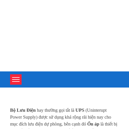
TOÀN TÂM UPS - CHUYÊN SỬA CHỮA BỘ LƯU ĐIỆN UPS
TOÀN TÂM UPS - CHUYÊN SỬA CHỮA BỘ LƯU ĐIỆN UPS
U
Bộ Lưu Điện
hay thường gọi tắt là
UPS
(Uninterupt
P
Power Supply) được sử dụng khá rộng rãi hiện nay cho
mục đích lưu điện dự phòng, bên cạnh đó
Ổn áp
là thiết bị