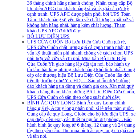
36 tháng chính hãng nhanh chóng. Nhận cung cấp Bộ
lưu điện APC cho khách hàng sỉ và lẻ, giá cả cực kỳ
cạnh tranh. UPS APC được phân phối bởi UPS Toàn
Tâm, khách hàng sẽ yên tâm về chất lượng, xuất xứ và
không bán hàng nhái, hàng kém chất lượng. Tham
khảo UPS APC ở dưới đây:
BỘ LƯU ĐIỆN UPS
UPS CỬA CUỐN
Bộ Lưu Điện Cửa Cuốn giá rẻ,
UPS Cửa Cuốn chất lượng giá cả cạnh tranh nhất, tư
vấn kỹ thuật miễn phí nhanh chóng về cách chọn UPS
phù hợp với cửa và chi phí. Mua bán Bộ Lưu Điện
Cửa Cuốn Yh giao hàng lắp đặt tận nơi, bảo hành uy
tín làm hài lòng những khách hàng khó tính nhất. Cung
cấp các thương hiệu Bộ Lưu Điện Cửa Cuốn lâu đời
trên thị trường như Yh, HD,….Sản phẩm được đông
đảo khách hàng tin dùng và đánh giá cao. Xin mời quý
khách hàng tham khảo những Bộ Lưu Điện Cửa Cuốn,
UPS Cửa Cuốn có sẵn theo công suất dưới đây:
BÌNH ẮC QUY LONG
Bình Ắc quy Long chính
hãng giá rẻ, Acquy long phân phối sỉ lẻ trên toàn quốc.
Cung cấp ắc quy Long, Globe cho bộ lưu điện UPS, xe
đạp điện, đèn exit, các thiết bị nguồn dự phòng…Bảo
hành bình ắc quy long từ 6 tháng, 12 tháng và 24 tháng
tùy theo yêu cầu. Thu mua bình ắc quy long cũ giá cao
và tận nơi.