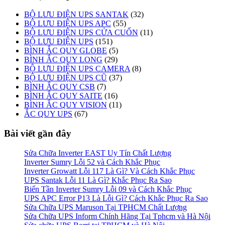
BỘ LƯU ĐIỆN UPS SANTAK
(32)
BỘ LƯU ĐIỆN UPS APC
(55)
BỘ LƯU ĐIỆN UPS CỬA CUỐN
(11)
BỘ LƯU ĐIỆN UPS
(151)
BÌNH ẮC QUY GLOBE
(5)
BÌNH ẮC QUY LONG
(29)
BỘ LƯU ĐIỆN UPS CAMERA
(8)
BỘ LƯU ĐIỆN UPS CŨ
(37)
BÌNH ẮC QUY CSB
(7)
BÌNH ẮC QUY SAITE
(16)
BÌNH ẮC QUY VISION
(11)
ẮC QUY UPS
(67)
Bài viết gần đây
Sửa Chữa Inverter EAST Uy Tín Chất Lượng
Inverter Sumry Lỗi 52 và Cách Khắc Phục
Inverter Growatt Lỗi 117 Là Gì? Và Cách Khắc Phục
UPS Santak Lỗi 11 Là Gì? Khắc Phục Ra Sao
Biến Tần Inverter Sumry Lỗi 09 và Cách Khắc Phục
UPS APC Error P13 Là Lỗi Gì? Cách Khắc Phục Ra Sao
Sửa Chữa UPS Maruson Tại TPHCM Chất Lượng
Sửa Chữa UPS Inform Chính Hãng Tại Tphcm và Hà Nội