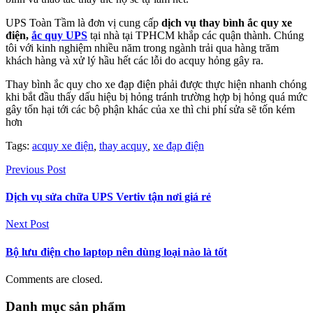
UPS Toàn Tầm là đơn vị cung cấp
dịch vụ thay bình ắc quy xe
điện,
ắc quy UPS
tại nhà tại TPHCM khắp các quận thành. Chúng
tôi với kinh nghiệm nhiều năm trong ngành trải qua hàng trăm
khách hàng và xử lý hầu hết các lỗi do acquy hỏng gây ra.
Thay bình ắc quy cho xe đạp điện phải được thực hiện nhanh chóng
khi bắt đầu thấy dấu hiệu bị hỏng tránh trường hợp bị hỏng quá mức
gây tổn hại tới các bộ phận khác của xe thì chi phí sửa sẽ tốn kém
hơn
Tags:
acquy xe điện
,
thay acquy
,
xe đạp điện
Previous Post
Dịch vụ sửa chữa UPS Vertiv tận nơi giá rẻ
Next Post
Bộ lưu điện cho laptop nên dùng loại nào là tốt
Comments are closed.
Danh mục sản phẩm