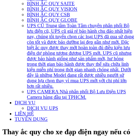
BÌNH ẮC QUY SAITE
BÌNH ẮC QUY VISION
BÌNH ẮC QUY CSB
BÌNH ẮC QUY GLOBE
UPS CŨ
Trung tâm Toàn Tâm chuyên phân phối Bộ
lưu điện cũ, UPS cũ giá rẻ bảo hành chu đáo nhất hiện
nay, chúng tôi tuyển chọn các loại UPS đã qua sử dụng
còn tốt và được bảo dưỡng lại đẹp gần như mới. Đặc
biệt ắc quy được thay mới hoàn toàn đủ điều kiện lưu
điện dự phòng tương đương UPS mới. UPS cũ nhưng
được bảo hành giống như sản phẩm mới, hư hỏng
trong thời gian bảo hành được thay thế sửa chữa linh
kiện miễn phí trong thời gian nhanh chóng nhất. Dưới
đây là những Model đang rất được nhiều người sử
dụng lựa chọn thay vì mua UPS mới với chi phí lớn
hơn rất nhiều.
UPS CAMERA
Nhà phân phối Bộ Lưu Điện UPS
Camera hàng đầu tại TPHCM.
DỊCH VỤ
DICH VU UPS
LIÊN HỆ
TUYỂN DỤNG
Thay ắc quy cho xe đạp điện ngay nếu có