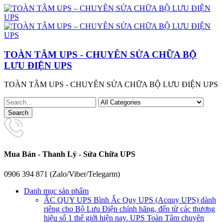
TOÀN TÂM UPS - CHUYÊN SỬA CHỮA BỘ
LƯU ĐIỆN UPS
TOÀN TÂM UPS - CHUYÊN SỬA CHỮA BỘ LƯU ĐIỆN UPS
Mua Bán - Thanh Lý - Sửa Chữa UPS
0906 394 871 (Zalo/Viber/Telegarm)
Danh mục sản phẩm
ẮC QUY UPS
Bình Ắc Quy UPS (Acquy UPS) dành
riêng cho Bộ Lưu Điện chính hãng, đến từ các thương
hiệu số 1 thế giới hiện nay. UPS Toàn Tâm chuyên