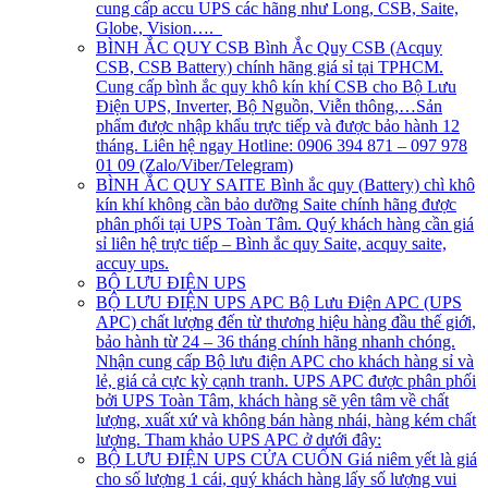
cung cấp accu UPS các hãng như Long, CSB, Saite,
Globe, Vision….
BÌNH ẮC QUY CSB
Bình Ắc Quy CSB (Acquy
CSB, CSB Battery) chính hãng giá sỉ tại TPHCM.
Cung cấp bình ắc quy khô kín khí CSB cho Bộ Lưu
Điện UPS, Inverter, Bộ Nguồn, Viễn thông,…Sản
phẩm được nhập khẩu trực tiếp và được bảo hành 12
tháng. Liên hệ ngay Hotline: 0906 394 871 – 097 978
01 09 (Zalo/Viber/Telegram)
BÌNH ẮC QUY SAITE
Bình ắc quy (Battery) chì khô
kín khí không cần bảo dưỡng Saite chính hãng được
phân phối tại UPS Toàn Tâm. Quý khách hàng cần giá
sỉ liên hệ trực tiếp – Bình ắc quy Saite, acquy saite,
accuy ups.
BỘ LƯU ĐIỆN UPS
BỘ LƯU ĐIỆN UPS APC
Bộ Lưu Điện APC (UPS
APC) chất lượng đến từ thương hiệu hàng đầu thế giới,
bảo hành từ 24 – 36 tháng chính hãng nhanh chóng.
Nhận cung cấp Bộ lưu điện APC cho khách hàng sỉ và
lẻ, giá cả cực kỳ cạnh tranh. UPS APC được phân phối
bởi UPS Toàn Tâm, khách hàng sẽ yên tâm về chất
lượng, xuất xứ và không bán hàng nhái, hàng kém chất
lượng. Tham khảo UPS APC ở dưới đây:
BỘ LƯU ĐIỆN UPS CỬA CUỐN
Giá niêm yết là giá
cho số lượng 1 cái, quý khách hàng lấy số lượng vui