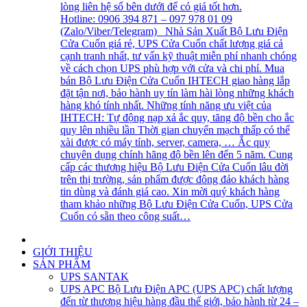
lòng liên hệ số bên dưới để có giá tốt hơn.
Hotline: 0906 394 871 – 097 978 01 09
(Zalo/Viber/Telegram) Nhà Sản Xuất Bộ Lưu Điện
Cửa Cuốn giá rẻ, UPS Cửa Cuốn chất lượng giá cả
cạnh tranh nhất, tư vấn kỹ thuật miễn phí nhanh chóng
về cách chọn UPS phù hợp với cửa và chi phí. Mua
bán Bộ Lưu Điện Cửa Cuốn IHTECH giao hàng lắp
đặt tận nơi, bảo hành uy tín làm hài lòng những khách
hàng khó tính nhất. Những tính năng ưu việt của
IHTECH: Tự động nạp xả ắc quy, tăng độ bền cho ắc
quy lên nhiều lần Thời gian chuyển mạch thấp có thể
xài được có máy tính, server, camera, … Ắc quy
chuyên dụng chính hãng độ bền lên đến 5 năm. Cung
cấp các thương hiệu Bộ Lưu Điện Cửa Cuốn lâu đời
trên thị trường, sản phẩm được đông đảo khách hàng
tin dùng và đánh giá cao. Xin mời quý khách hàng
tham khảo những Bộ Lưu Điện Cửa Cuốn, UPS Cửa
Cuốn có sẵn theo công suất…
GIỚI THIỆU
SẢN PHẨM
UPS SANTAK
UPS APC
Bộ Lưu Điện APC (UPS APC) chất lượng
đến từ thương hiệu hàng đầu thế giới, bảo hành từ 24 –