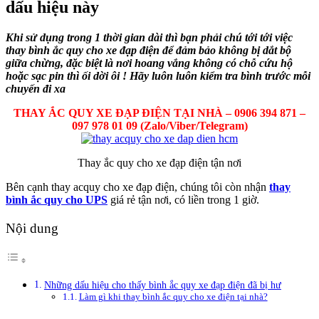
dấu hiệu này
Khi sử dụng trong 1 thời gian dài thì bạn phải chú tới tới việc
thay bình ắc quy cho xe đạp điện để đảm bảo không bị dắt bộ
giữa chừng, đặc biệt là nơi hoang vắng không có chỗ cứu hộ
hoặc sạc pin thì ối dời ôi ! Hãy luôn luôn kiểm tra bình trước mỗi
chuyến đi xa
THAY ẮC QUY XE ĐẠP ĐIỆN TẠI NHÀ – 0906 394 871 –
097 978 01 09 (Zalo/Viber/Telegram)
Thay ắc quy cho xe đạp điện tận nơi
Bên cạnh thay acquy cho xe đạp điện, chúng tôi còn nhận
thay
bình ắc quy cho UPS
giá rẻ tận nơi, có liền trong 1 giờ.
Nội dung
Những dấu hiệu cho thấy bình ắc quy xe đạp điện đã bị hư
Làm gì khi thay bình ắc quy cho xe điện tại nhà?