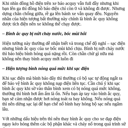
Khi nhìn đồng hồ điện trên xe báo acquy vẫn full đầy nhưng khi
bạn lên ga thì đồng hồ báo điện chỉ còn 0 và không đi được. Nhưng
dựng chân chống giữa, rề ga lên bánh xe vẫn quay đều. Nguyên
nhân của hiện tượng bất thường này chính là bình ắc quy không
được tích điện nên xe không thể chạy được.
– Bình ắc quy bị nứt chảy nước, bốc mùi hôi
Hiện tường này thường dễ nhận biết và trong chế độ nghỉ – sạc điện
nhưng bình ắc quy của xe bốc mùi khó chịu. Bình bị nứt chảy nước
thì báo hiệu bình hỏng quá nặng rồi. Còn chần chừ gì nữa mà
không nên thay bình acquy mới luôn đi
– Hiện tượng bình nóng quá mức khi sạc điện
Khi sạc điện mà bình báo đây thì thường có bộ sạc tự động ngắt ra
để bảo vệ bình ắc quy không nạp điện liên tục. Cần chú ý khi sạc
bình ắc quy khi sờ vào thân bình xem có bị nóng quá mức không,
thường thì bình hơi ấm ấm là ổn. Nếu bạn áp tay vào bình ắc quy,
bạn sẽ cảm nhận được hơi nóng toát ra hay không. Nếu nóng quá
thì nên dừng sạc lại để hạn chế nổ bình hay hỏng bộ sạc nếu ngâm
lâu.
Với những dấu hiệu trên thì nên thay bình ắc quy cho xe đạp điện
ngay kẻo hỏng thêm các bộ phận khác và cháy nổ trong quá trình sử