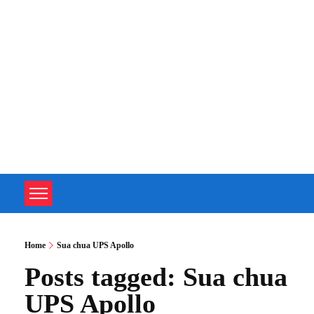
TOÀN TÂM UPS - CHUYÊN SỬA CHỮA BỘ LƯU ĐIỆN UPS
TOÀN TÂM UPS - CHUYÊN SỬA CHỮA BỘ LƯU ĐIỆN UPS
Home
Sua chua UPS Apollo
Posts tagged: Sua chua
UPS Apollo