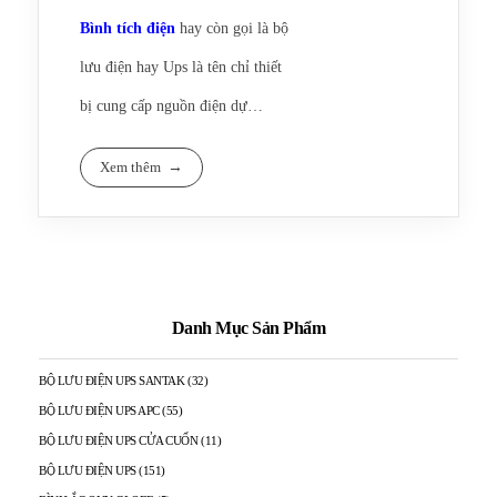
Bình tích điện
hay còn gọi là bộ
lưu điện hay Ups là tên chỉ thiết
bị cung cấp nguồn điện dự
phòng cho máy tính hay các thiết
Nhiệm vụ chính của
Bình tích
Xem thêm
bị tải khác.
điện
là cung cấp điện lưới tức
thời ngay khi nguồn điện lưới
cúp đột ngột, ngoài ra Bình tích
Sửa chữa bình tích điện tận
điện còn có chức nắng ổn áp, ổn
Danh Mục Sản Phẩm
nơi –> 0906 394 871 – 097 978
tần, chống xung lọc nhiễu,
01 09 (Zalo/Telegram/Viber)
BỘ LƯU ĐIỆN UPS SANTAK
(32)
chống sét lan truyền.
BỘ LƯU ĐIỆN UPS APC
(55)
BỘ LƯU ĐIỆN UPS CỬA CUỐN
(11)
BỘ LƯU ĐIỆN UPS
(151)