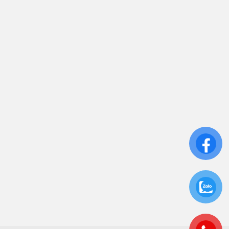
Trụ sở chính: 81/10 Phó Đức Chính, Phường 1, Quận
Bình Thạnh, TP.HCM
CN: Số 46A Ngõ 37 Bằng Liệt, Hoàng Liệt, Hoàng
Mai, Hà Nội
Liên kết
Sửa Chữa UPS
Cho Thuê UPS
Bảo Trì UPS
Bộ Lưu Điện UPS Cũ
Ắc Quy UPS