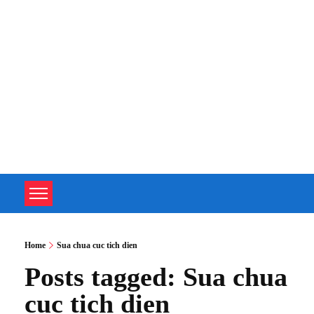
TOÀN TÂM UPS - CHUYÊN SỬA CHỮA BỘ LƯU ĐIỆN UPS
TOÀN TÂM UPS - CHUYÊN SỬA CHỮA BỘ LƯU ĐIỆN UPS
Home
Sua chua cuc tich dien
Posts tagged: Sua chua
cuc tich dien