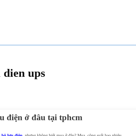
 dien ups
u điện ở đâu tại tphcm
a
bộ lưu điện
, nhưng không biết mua ở đâu? Mua công suất bao nhiêu,