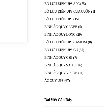
BỘ LƯU ĐIỆN UPS APC
(55)
BỘ LƯU ĐIỆN UPS CỬA CUỐN
(11)
BỘ LƯU ĐIỆN UPS
(151)
BÌNH ẮC QUY GLOBE
(5)
BÌNH ẮC QUY LONG
(29)
BỘ LƯU ĐIỆN UPS CAMERA
(8)
BỘ LƯU ĐIỆN UPS CŨ
(37)
BÌNH ẮC QUY CSB
(7)
BÌNH ẮC QUY SAITE
(16)
BÌNH ẮC QUY VISION
(11)
ẮC QUY UPS
(67)
Bài Viết Gần Đây