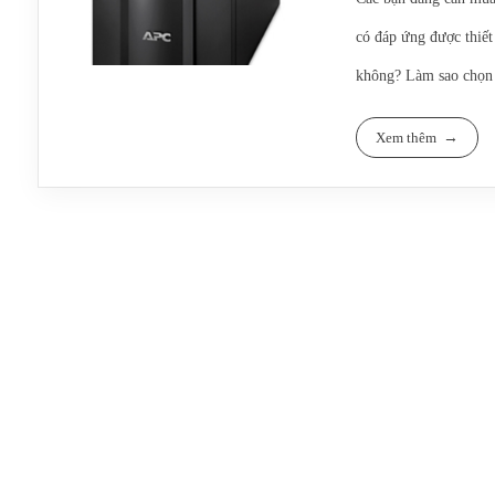
có đáp ứng được thiết
không? Làm sao chọn b
chi phí vừa phải.
Rất nhiều câu hỏi đặt 
Xem thêm
khi mua ups xong về x
tốn thời gian, công sứ