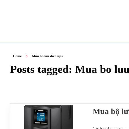
TOÀN TÂM UPS - CHUYÊN SỬA CHỮA BỘ LƯU ĐIỆN UPS
TOÀN TÂM UPS - CHUYÊN SỬA CHỮA BỘ LƯU ĐIỆN UPS
Home
Mua bo luu dien ups
Posts tagged: Mua bo luu
Mua bộ lư
Các bạn đang cần mu