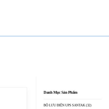
Mua Bán - Thanh Lý - Sửa Chữa UPS
0906 394 871 (Zalo/Viber/Telegarm)
Danh Mục Sản Phẩm
BỘ LƯU ĐIỆN UPS SANTAK
(32)