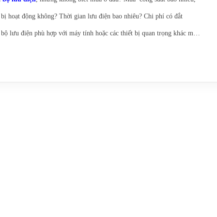
 bị hoạt động không? Thời gian lưu điện bao nhiêu? Chi phí có đắt
ộ lưu điện phù hợp với máy tính hoặc các thiết bị quan trọng khác mà
ra khi các bạn cần trang bị ups cho thiết bị, có rất nhiều trường hợp sau
ài không được hoặc xài vài ngày hoặc lâu hơn là vài tháng lại hư hỏng,
c đi bảo hành, làm ảnh hưởng đến thiết bị.