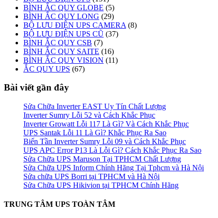
BÌNH ẮC QUY GLOBE
(5)
BÌNH ẮC QUY LONG
(29)
BỘ LƯU ĐIỆN UPS CAMERA
(8)
BỘ LƯU ĐIỆN UPS CŨ
(37)
BÌNH ẮC QUY CSB
(7)
BÌNH ẮC QUY SAITE
(16)
BÌNH ẮC QUY VISION
(11)
ẮC QUY UPS
(67)
Bài viết gần đây
Sửa Chữa Inverter EAST Uy Tín Chất Lượng
Inverter Sumry Lỗi 52 và Cách Khắc Phục
Inverter Growatt Lỗi 117 Là Gì? Và Cách Khắc Phục
UPS Santak Lỗi 11 Là Gì? Khắc Phục Ra Sao
Biến Tần Inverter Sumry Lỗi 09 và Cách Khắc Phục
UPS APC Error P13 Là Lỗi Gì? Cách Khắc Phục Ra Sao
Sửa Chữa UPS Maruson Tại TPHCM Chất Lượng
Sửa Chữa UPS Inform Chính Hãng Tại Tphcm và Hà Nội
Sửa chữa UPS Borri tại TPHCM và Hà Nội
Sửa Chữa UPS Hikivion tại TPHCM Chính Hãng
TRUNG TÂM UPS TOÀN TÂM