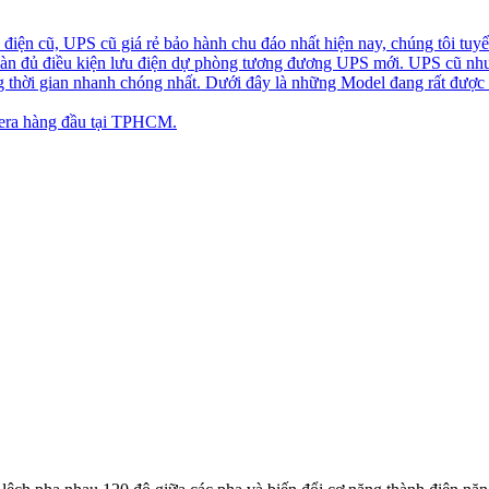
iện cũ, UPS cũ giá rẻ bảo hành chu đáo nhất hiện nay, chúng tôi tuyể
toàn đủ điều kiện lưu điện dự phòng tương đương UPS mới. UPS cũ nh
ng thời gian nhanh chóng nhất. Dưới đây là những Model đang rất được
ra hàng đầu tại TPHCM.