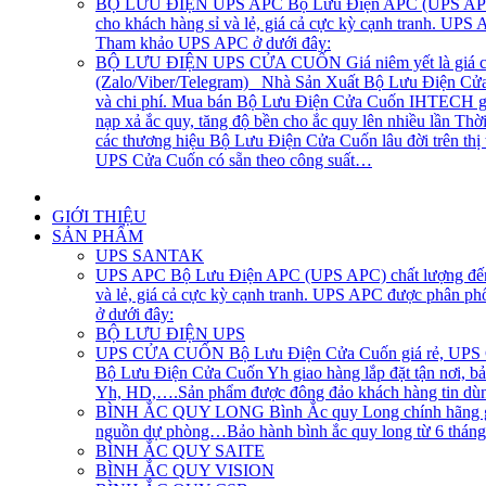
BỘ LƯU ĐIỆN UPS APC
Bộ Lưu Điện APC (UPS APC) 
cho khách hàng sỉ và lẻ, giá cả cực kỳ cạnh tranh. UP
Tham khảo UPS APC ở dưới đây:
BỘ LƯU ĐIỆN UPS CỬA CUỐN
Giá niêm yết là giá 
(Zalo/Viber/Telegram) Nhà Sản Xuất Bộ Lưu Điện Cửa C
và chi phí. Mua bán Bộ Lưu Điện Cửa Cuốn IHTECH giao
nạp xả ắc quy, tăng độ bền cho ắc quy lên nhiều lần Th
các thương hiệu Bộ Lưu Điện Cửa Cuốn lâu đời trên th
UPS Cửa Cuốn có sẵn theo công suất…
GIỚI THIỆU
SẢN PHẨM
UPS SANTAK
UPS APC
Bộ Lưu Điện APC (UPS APC) chất lượng đến t
và lẻ, giá cả cực kỳ cạnh tranh. UPS APC được phân p
ở dưới đây:
BỘ LƯU ĐIỆN UPS
UPS CỬA CUỐN
Bộ Lưu Điện Cửa Cuốn giá rẻ, UPS Cử
Bộ Lưu Điện Cửa Cuốn Yh giao hàng lắp đặt tận nơi, bả
Yh, HD,….Sản phẩm được đông đảo khách hàng tin dùng
BÌNH ẮC QUY LONG
Bình Ắc quy Long chính hãng gi
nguồn dự phòng…Bảo hành bình ắc quy long từ 6 tháng, 1
BÌNH ẮC QUY SAITE
BÌNH ẮC QUY VISION