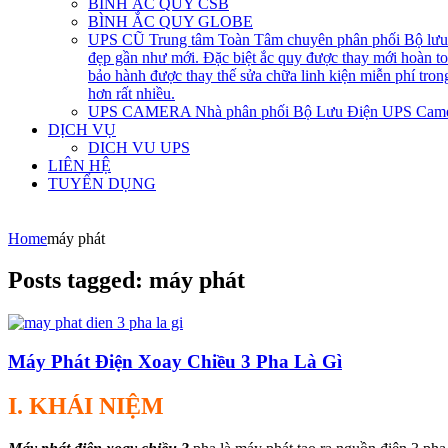
BÌNH ẮC QUY CSB
BÌNH ẮC QUY GLOBE
UPS CŨ
Trung tâm Toàn Tâm chuyên phân phối Bộ lưu đ
đẹp gần như mới. Đặc biệt ắc quy được thay mới hoàn 
bảo hành được thay thế sửa chữa linh kiện miễn phí tro
hơn rất nhiều.
UPS CAMERA
Nhà phân phối Bộ Lưu Điện UPS Came
DỊCH VỤ
DICH VU UPS
LIÊN HỆ
TUYỂN DỤNG
Home
máy phát
Posts tagged: máy phát
Máy Phát Điện Xoay Chiều 3 Pha Là Gì
I. KHÁI NIỆM