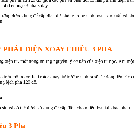
 lệch pha nhau 120 độ giữa các pha và biến đổi cơ năng thành điện nă
ha 4 dây hoặc 3 pha 3 dây.
ường được dùng để cấp điện dự phòng trong sinh hoạt, sản xuất và ph
n.
 PHÁT ĐIỆN XOAY CHIỀU 3 PHA
 điện từ, một trong những nguyên lý cơ bản của điện từ học. Khi một 
trên một rotor. Khi rotor quay, từ trường sinh ra sẽ tác động lên các
ũng lệch pha 120 độ.
a
sin và có thể được sử dụng để cấp điện cho nhiều loại tải khác nhau. Đặ
ều 3 Pha