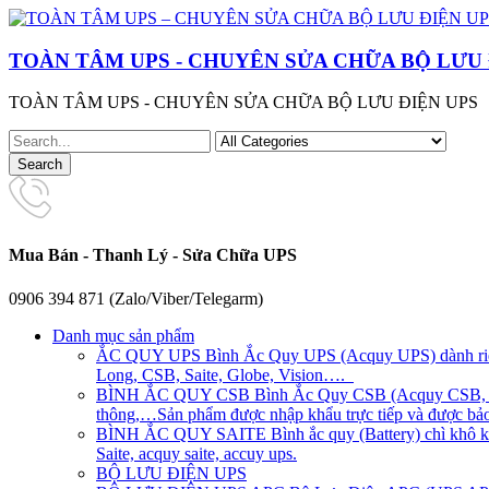
TOÀN TÂM UPS - CHUYÊN SỬA CHỮA BỘ LƯU 
TOÀN TÂM UPS - CHUYÊN SỬA CHỮA BỘ LƯU ĐIỆN UPS
Mua Bán - Thanh Lý - Sửa Chữa UPS
0906 394 871 (Zalo/Viber/Telegarm)
Danh mục sản phẩm
ẮC QUY UPS
Bình Ắc Quy UPS (Acquy UPS) dành riên
Long, CSB, Saite, Globe, Vision….
BÌNH ẮC QUY CSB
Bình Ắc Quy CSB (Acquy CSB, CS
thông,…Sản phẩm được nhập khẩu trực tiếp và được bảo 
BÌNH ẮC QUY SAITE
Bình ắc quy (Battery) chì khô 
Saite, acquy saite, accuy ups.
BỘ LƯU ĐIỆN UPS