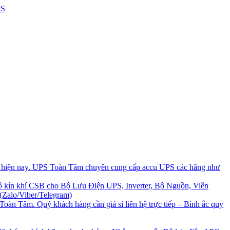
i hiện nay. UPS Toàn Tâm chuyên cung cấp accu UPS các hãng như
 kín khí CSB cho Bộ Lưu Điện UPS, Inverter, Bộ Nguồn, Viễn
(Zalo/Viber/Telegram)
Toàn Tâm. Quý khách hàng cần giá sỉ liên hệ trực tiếp – Bình ắc quy