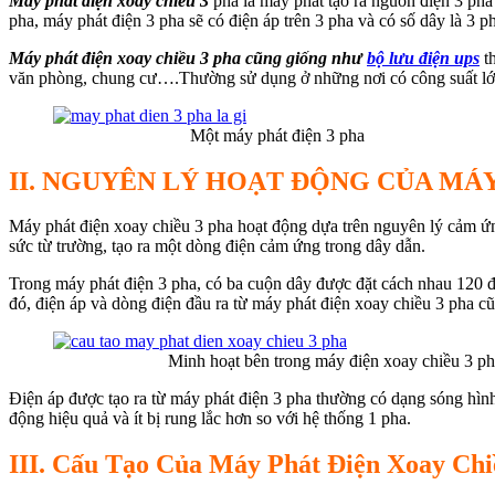
Máy phát điện xoay chiều 3
pha là máy phát tạo ra nguồn điện 3 pha
pha, máy phát điện 3 pha sẽ có điện áp trên 3 pha và có số dây là 3 p
Máy phát điện xoay chiều 3 pha cũng giống như
bộ lưu điện ups
th
văn phòng, chung cư….Thường sử dụng ở những nơi có công suất lớ
Một máy phát điện 3 pha
II. NGUYÊN LÝ HOẠT ĐỘNG CỦA MÁY
Máy phát điện xoay chiều 3 pha hoạt động dựa trên nguyên lý cảm ứng
sức từ trường, tạo ra một dòng điện cảm ứng trong dây dẫn.
Trong máy phát điện 3 pha, có ba cuộn dây được đặt cách nhau 120 độ 
đó, điện áp và dòng điện đầu ra từ máy phát điện xoay chiều 3 pha c
Minh hoạt bên trong máy điện xoay chiều 3 ph
Điện áp được tạo ra từ máy phát điện 3 pha thường có dạng sóng hình 
động hiệu quả và ít bị rung lắc hơn so với hệ thống 1 pha.
III.
Cấu Tạo Của Máy Phát Điện Xoay Chi