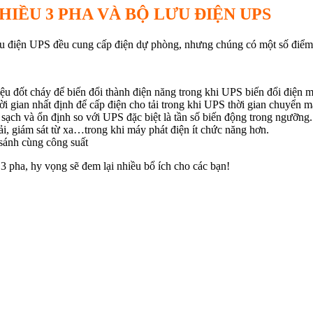
HIỀU 3 PHA VÀ BỘ LƯU ĐIỆN UPS
ưu điện UPS đều cung cấp điện dự phòng, nhưng chúng có một số điểm
ệu đốt cháy để biến đổi thành điện năng trong khi UPS biến đổi điện m
 gian nhất định để cấp điện cho tải trong khi UPS thời gian chuyển m
sạch và ổn định so với UPS đặc biệt là tần số biến động trong ngưỡng.
tải, giám sát từ xa…trong khi máy phát điện ít chức năng hơn.
sánh cùng công suất
3 pha, hy vọng sẽ đem lại nhiều bổ ích cho các bạn!