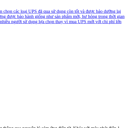
n chọn các loại UPS đã qua sử dụng còn tốt và được bảo dưỡng lại
ưng được bảo hành giống như sản phẩm mới, hư hỏng trong thời gian
 nhiều người sử dụng lựa chọn thay vì mua UPS mới với chi phí lớn