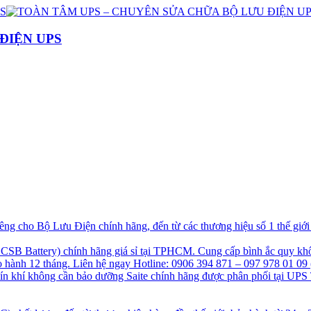
ĐIỆN UPS
g cho Bộ Lưu Điện chính hãng, đến từ các thương hiệu số 1 thế giớ
B Battery) chính hãng giá sỉ tại TPHCM. Cung cấp bình ắc quy khô
hành 12 tháng. Liên hệ ngay Hotline: 0906 394 871 – 097 978 01 09 
kín khí không cần bảo dưỡng Saite chính hãng được phân phối tại UPS 