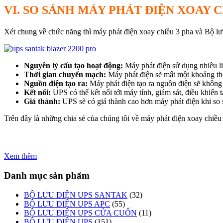
VI. SO SÁNH MÁY PHÁT ĐIỆN XOAY C
Xét chung về chức năng thì máy phát điện xoay chiều 3 pha và Bộ l
Nguyên lý cấu tạo hoạt động:
Máy phát điện sử dụng nhiêu li
Thời gian chuyển mạch:
Máy phát điện sẽ mất một khoảng thời
Nguồn điện tạo ra:
Máy phát điện tạo ra nguồn điện sẽ không 
Kết nối:
UPS có thể kết nối tới máy tính, giám sát, điều khiển 
Giá thành:
UPS sẽ có giá thành cao hơn máy phát điện khi so 
Trên đây là những chia sẻ của chúng tôi về máy phát điện xoay chiều 
Xem thêm
Danh mục sản phẩm
BỘ LƯU ĐIỆN UPS SANTAK
(32)
BỘ LƯU ĐIỆN UPS APC
(55)
BỘ LƯU ĐIỆN UPS CỬA CUỐN
(11)
BỘ LƯU ĐIỆN UPS
(151)