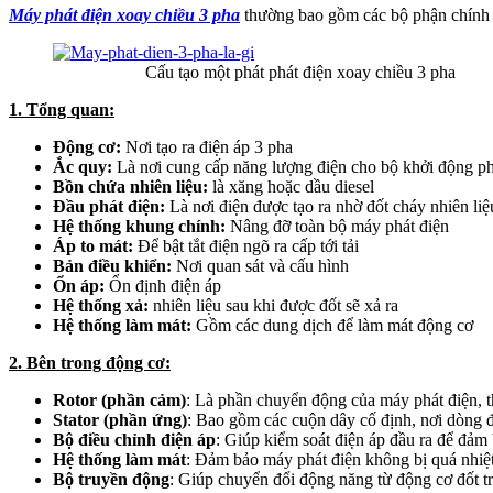
Máy phát điện xoay chiều 3 pha
thường bao gồm các bộ phận chính 
Cấu tạo một phát phát điện xoay chiều 3 pha
1. Tổng quan:
Động cơ:
Nơi tạo ra điện áp 3 pha
Ắc quy:
Là nơi cung cấp năng lượng điện cho bộ khởi động ph
Bồn chứa nhiên liệu:
là xăng hoặc dầu diesel
Đầu phát điện:
Là nơi điện được tạo ra nhờ đốt cháy nhiên liệ
Hệ thống khung chính:
Nâng đỡ toàn bộ máy phát điện
Áp to mát:
Để bật tắt điện ngõ ra cấp tới tải
Bản điều khiển:
Nơi quan sát và cấu hình
Ổn áp:
Ổn định điện áp
Hệ thống xả:
nhiên liệu sau khi được đốt sẽ xả ra
Hệ thống làm mát:
Gồm các dung dịch để làm mát động cơ
2. Bên trong động cơ:
Rotor (phần cảm)
: Là phần chuyển động của máy phát điện, 
Stator (phần ứng)
: Bao gồm các cuộn dây cố định, nơi dòng đ
Bộ điều chỉnh điện áp
: Giúp kiểm soát điện áp đầu ra để đảm
Hệ thống làm mát
: Đảm bảo máy phát điện không bị quá nhiệt 
Bộ truyền động
: Giúp chuyển đổi động năng từ động cơ đốt t