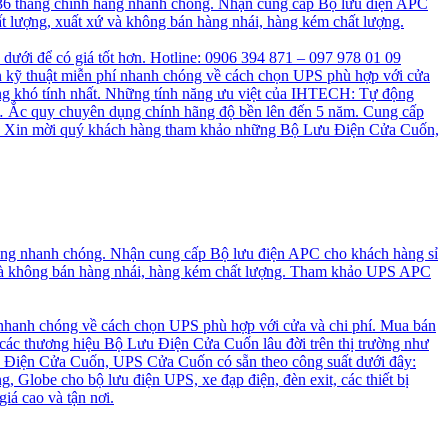
 36 tháng chính hãng nhanh chóng. Nhận cung cấp Bộ lưu điện APC
t lượng, xuất xứ và không bán hàng nhái, hàng kém chất lượng.
n dưới để có giá tốt hơn. Hotline: 0906 394 871 – 097 978 01 09
 kỹ thuật miễn phí nhanh chóng về cách chọn UPS phù hợp với cửa
ng khó tính nhất. Những tính năng ưu việt của IHTECH: Tự động
a, … Ắc quy chuyên dụng chính hãng độ bền lên đến 5 năm. Cung cấp
cao. Xin mời quý khách hàng tham khảo những Bộ Lưu Điện Cửa Cuốn,
hãng nhanh chóng. Nhận cung cấp Bộ lưu điện APC cho khách hàng sỉ
 và không bán hàng nhái, hàng kém chất lượng. Tham khảo UPS APC
 nhanh chóng về cách chọn UPS phù hợp với cửa và chi phí. Mua bán
 các thương hiệu Bộ Lưu Điện Cửa Cuốn lâu đời trên thị trường như
 Điện Cửa Cuốn, UPS Cửa Cuốn có sẵn theo công suất dưới đây:
, Globe cho bộ lưu điện UPS, xe đạp điện, đèn exit, các thiết bị
iá cao và tận nơi.