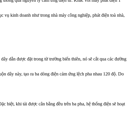
ng thông qua nguyên lý cảm ứng điện từ. Khác với máy phát điện 1
ục vụ kinh doanh như trong nhà máy công nghiệp, phát điện toà nhà,
dây dẫn được đặt trong từ trường biến thiên, nó sẽ cắt qua các đường
 cuộn dây này, tạo ra ba dòng điện cảm ứng lệch pha nhau 120 độ. Do
c biệt, khi tải được cân bằng đều trên ba pha, hệ thống điện sẽ hoạt