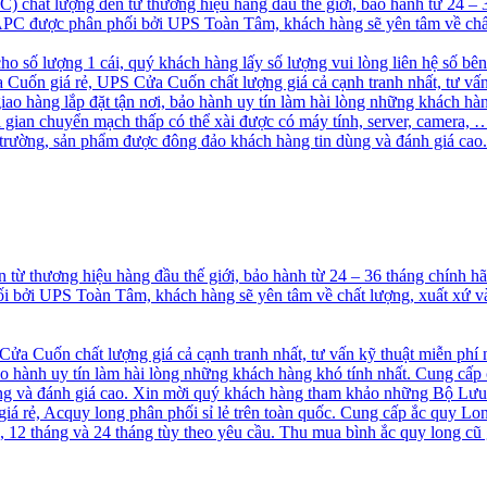
chất lượng đến từ thương hiệu hàng đầu thế giới, bảo hành từ 24 –
S APC được phân phối bởi UPS Toàn Tâm, khách hàng sẽ yên tâm về chấ
cho số lượng 1 cái, quý khách hàng lấy số lượng vui lòng liên hệ số bê
uốn giá rẻ, UPS Cửa Cuốn chất lượng giá cả cạnh tranh nhất, tư vấn
 hàng lắp đặt tận nơi, bảo hành uy tín làm hài lòng những khách hà
ời gian chuyển mạch thấp có thể xài được có máy tính, server, camer
ị trường, sản phẩm được đông đảo khách hàng tin dùng và đánh giá 
ừ thương hiệu hàng đầu thế giới, bảo hành từ 24 – 36 tháng chính 
hối bởi UPS Toàn Tâm, khách hàng sẽ yên tâm về chất lượng, xuất xứ
a Cuốn chất lượng giá cả cạnh tranh nhất, tư vấn kỹ thuật miễn phí
o hành uy tín làm hài lòng những khách hàng khó tính nhất. Cung cấp
 và đánh giá cao. Xin mời quý khách hàng tham khảo những Bộ Lưu
á rẻ, Acquy long phân phối sỉ lẻ trên toàn quốc. Cung cấp ắc quy Long
2 tháng và 24 tháng tùy theo yêu cầu. Thu mua bình ắc quy long cũ g