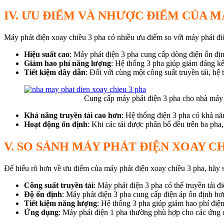
IV. ƯU ĐIỂM VÀ NHƯỢC ĐIỂM CỦA M
Máy phát điện xoay chiều 3 pha có nhiều ưu điểm so với máy phát đi
Hiệu suất cao
: Máy phát điện 3 pha cung cấp dòng điện ổn định
Giảm hao phí năng lượng
: Hệ thống 3 pha giúp giảm đáng kể
Tiết kiệm dây dẫn
: Đối với cùng một công suất truyền tải, hệ
Cung cấp máy phát điện 3 pha cho nhà máy
Khả năng truyền tải cao hơn
: Hệ thống điện 3 pha có khả nă
Hoạt động ổn định
: Khi các tải được phân bố đều trên ba pha
V. SO SÁNH MÁY PHÁT ĐIỆN XOAY CH
Để hiểu rõ hơn về ưu điểm của máy phát điện xoay chiều 3 pha, hãy 
Công suất truyền tải
: Máy phát điện 3 pha có thể truyền tải đ
Độ ổn định
: Máy phát điện 3 pha cung cấp điện áp ổn định hơn
Tiết kiệm năng lượng
: Hệ thống 3 pha giúp giảm hao phí điện
Ứng dụng
: Máy phát điện 1 pha thường phù hợp cho các ứng 