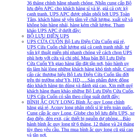
36 tháng chính hãng nhanh chóng. Nhận cung cấp Bộ
lưu điện APC cho khách hàng sỉ và lẻ, giá cả cực kỳ
cạnh tranh. UPS APC được phân phối bởi UPS Toàn
Tâm, khách hàng sẽ yên tâm về chất lượng, xuất xứ và
không bán hàng nhái, hàng kém chất lượng. Tham
khảo UPS APC ở dưới đây:
BỘ LƯU ĐIỆN UPS
UPS CỬA CUỐN
Bộ Lưu Điện Cửa Cuốn giá rẻ,
UPS Cửa Cuốn chất lượng giá cả cạnh tranh nhất, tư
vấn kỹ thuật miễn phí nhanh chóng về cách chọn UPS
phù hợp với cửa và chi phí. Mua bán Bộ Lưu Điện
Cửa Cuốn Yh giao hàng lắp đặt tận nơi, bảo hành uy
tín làm hài lòng những khách hàng khó tính nhất. Cung
cấp các thương hiệu Bộ Lưu Điện Cửa Cuốn lâu đời
trên thị trường như Yh, HD,….Sản phẩm được đông
đảo khách hàng tin dùng và đánh giá cao. Xin mời quý
khách hàng tham khảo những Bộ Lưu Điện Cửa Cuốn,
UPS Cửa Cuốn có sẵn theo công suất dưới đây:
BÌNH ẮC QUY LONG
Bình Ắc quy Long chính
hãng giá rẻ, Acquy long phân phối sỉ lẻ trên toàn quốc.
Cung cấp ắc quy Long, Globe cho bộ lưu điện UPS, xe
đạp điện, đèn exit, các thiết bị nguồn dự phòng…Bảo
hành bình ắc quy long từ 6 tháng, 12 tháng và 24 tháng
tùy theo yêu cầu. Thu mua bình ắc quy long cũ giá cao
và tận nơi.