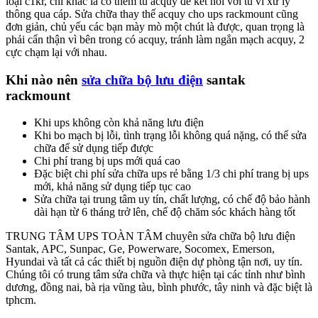
loại c1kr, chỉ khác là có thêm tủ acquy để kết nối với tủ vi xử lý
thông qua cáp. Sửa chữa thay thế acquy cho ups rackmount cũng
đơn giản, chủ yếu các bạn mày mò một chút là được, quan trọng là
phải cẩn thận vì bên trong có acquy, tránh làm ngắn mạch acquy, 2
cực chạm lại với nhau.
Khi nào nên
sửa chữa bộ lưu điện
santak
rackmount
Khi ups không còn khả năng lưu điện
Khi bo mạch bị lỗi, tình trạng lỗi không quá nặng, có thể sửa
chữa để sử dụng tiếp được
Chi phí trang bị ups mới quá cao
Đặc biệt chi phí sửa chữa ups rẻ bằng 1/3 chi phí trang bị ups
mới, khả năng sử dụng tiếp tục cao
Sửa chữa tại trung tâm uy tín, chất lượng, có chế độ bảo hành
dài hạn từ 6 tháng trở lên, chế độ chăm sóc khách hàng tốt
TRUNG TÂM UPS TOÀN TÂM chuyên sửa chữa bộ lưu điện
Santak, APC, Sunpac, Ge, Powerware, Socomex, Emerson,
Hyundai và tất cả các thiết bị nguồn điện dự phòng tận nơi, uy tín.
Chúng tôi có trung tâm sửa chữa và thực hiện tại các tỉnh như bình
dương, đồng nai, bà rịa vũng tàu, bình phước, tây ninh và đặc biệt là
tphcm.