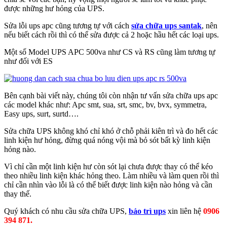
được những hư hỏng của UPS.
Sửa lỗi ups apc cũng tương tự với cách
sửa chữa ups santak
, nên
nếu biết cách rồi thì có thể sửa được cả 2 hoặc hầu hết các loại ups.
Một số Model UPS APC 500va như CS và RS cũng làm tương tự
như đối với ES
Bên cạnh bài viết này, chúng tôi còn nhận tư vấn sửa chữa ups apc
các model khác như: Apc smt, sua, srt, smc, bv, bvx, symmetra,
Easy ups, surt, surtd….
Sửa chữa UPS không khó chỉ khó ở chỗ phải kiên trì và đo hết các
linh kiện hư hỏng, đừng quá nóng vội mà bỏ sót bất kỳ linh kiện
hỏng nào.
Vì chỉ cần một linh kiện hư còn sót lại chưa được thay có thể kéo
theo nhiều linh kiện khác hỏng theo. Làm nhiều và làm quen rồi thì
chỉ cần nhìn vào lỗi là có thể biết được linh kiện nào hỏng và cần
thay thế.
Quý khách có nhu cầu sửa chữa UPS,
bảo trì ups
xin liên hệ
0906
394 871.