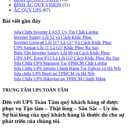
BÌNH ẮC QUY VISION
(11)
ẮC QUY UPS
(67)
Bài viết gần đây
Sửa Chữa Inverter EAST Uy Tín Chất Lượng
Inverter Sumry Lỗi 52 và Cách Khắc Phục
Inverter Growatt Lỗi 117 Là Gì? Và Cách Khắc Phục
UPS Santak Lỗi 11 Là Gì? Khắc Phục Ra Sao
Biến Tần Inverter Sumry Lỗi 09 và Cách Khắc Phục
UPS APC Error P13 Là Lỗi Gì? Cách Khắc Phục Ra Sao
Sửa Chữa UPS Maruson Tại TPHCM Chất Lượng
Sửa Chữa UPS Inform Chính Hãng Tại Tphcm và Hà Nội
Sửa chữa UPS Borri tại TPHCM và Hà Nội
Sửa Chữa UPS Hikivion tại TPHCM Chính Hãng
TRUNG TÂM UPS TOÀN TÂM
Đến với UPS Toàn Tâm quý khách hàng sẽ được
phục vụ Tận tâm – Thật lòng – Sâu Sắc – Uy tín.
Sự hài lòng của quý khách hàng là thước đo cho sự
phát triển của chúng tôi.