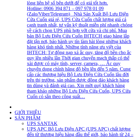
lòng liên hệ số bên dưới để có giá tốt hơn.
Hotline: 0906 394 871 – 097 978 01 09
(Zalo/Viber/Telegram) Nhà Sản Xuất Bộ Lưu Điện
Cửa Cuốn giá rẻ, UPS Cửa Cuốn chất lượng giá cả
cạnh tranh nhất, tư vấn kỹ thuật miễn phí nhanh chóng
về cách chọn UPS phù hợp với cửa và chi phí. Mua
bán Bộ Lưu Điện Cửa Cuốn IHTECH giao hàng lắp
đặt tận nơi, bảo hành uy tín làm hài lòng những khách
hàng khó tính nhất. Những tính năng ưu việt của
IHTECH: Tự động nạp xả ắc quy, tăng độ bền cho ắc
quy lên nhiều lần Thời gian chuyển mạch thấp có thể
xài được có máy tính, server, camera, … Ắc quy
chuyên dụng chính hãng độ bền lên đến 5 năm. Cung
cấp các thương hiệu Bộ Lưu Điện Cửa Cuốn lâu đời
trên thị trường, sản phẩm được đông đảo khách hàng
tin dùng và đánh giá cao. Xin mời quý khách hàng
tham khảo những Bộ Lưu Điện Cửa Cuốn, UPS Cửa
Cuốn có sẵn theo công suất…
GIỚI THIỆU
SẢN PHẨM
UPS SANTAK
UPS APC
Bộ Lưu Điện APC (UPS APC) chất lượng
đến từ thương hiệu hàng đầu thế giới, bảo hành từ 24 –