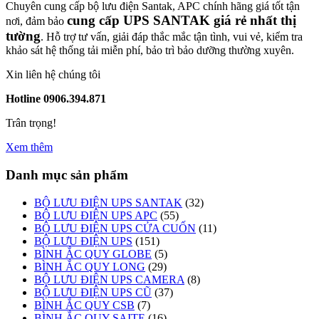
Chuyên cung cấp bộ lưu điện Santak, APC chính hãng giá tốt tận
cung cấp UPS SANTAK giá rẻ nhất thị
nơi, đảm bảo
tường
. Hỗ trợ tư vấn, giải đáp thắc mắc tận tình, vui vẻ, kiểm tra
khảo sát hệ thống tải miễn phí, bảo trì bảo dưỡng thường xuyên.
Xin liên hệ chúng tôi
Hotline 0906.394.871
Trân trọng!
Xem thêm
Danh mục sản phẩm
BỘ LƯU ĐIỆN UPS SANTAK
(32)
BỘ LƯU ĐIỆN UPS APC
(55)
BỘ LƯU ĐIỆN UPS CỬA CUỐN
(11)
BỘ LƯU ĐIỆN UPS
(151)
BÌNH ẮC QUY GLOBE
(5)
BÌNH ẮC QUY LONG
(29)
BỘ LƯU ĐIỆN UPS CAMERA
(8)
BỘ LƯU ĐIỆN UPS CŨ
(37)
BÌNH ẮC QUY CSB
(7)
BÌNH ẮC QUY SAITE
(16)