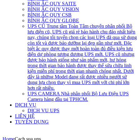
BÌNH ẮC QUY SAITE
BÌNH ẮC QUY VISION
BÌNH ẮC QUY CSB
BÌNH ẮC QUY GLOBE
UPS CŨ
Trung tâm Toàn Tâm chuyên phân phối Bộ
lưu điện cũ, UPS cũ giá rẻ bảo hành chu đáo nhất hiện
nay, chúng tôi tuyển chọn các loại UPS đã qua sử dụng
còn tốt và được bảo dưỡng lại đẹp gần như mới. Đặc
biệt ắc quy được thay mới hoàn toàn đủ điều kiện lưu
điện dự phòng tương đương UPS mới. UPS cũ nhưng
được bảo hành giống như sản phẩm mới, hư hỏng
trong thời gian bảo hành được thay thế sửa chữa linh
kiện miễn phí trong thời gian nhanh chóng nhất. Dưới
đây là những Model đang rất được nhiều người sử
dụng lựa chọn thay vì mua UPS mới với chi phí lớn
hơn rất nhiều.
UPS CAMERA
Nhà phân phối Bộ Lưu Điện UPS
Camera hàng đầu tại TPHCM.
DỊCH VỤ
DICH VU UPS
LIÊN HỆ
TUYỂN DỤNG
Home
Cach sua ups