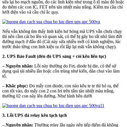
sửa lại bo mạch nguồn, đo các linh kiện như trong ô tô màu đỏ hoặc
đo thêm các con IC, FET trên tản nhiệt màu trắng. Kiểm tra cầu chì
lưới điện vào và cầu chì ắc quy.
Nếu vẫn không tìm thấy linh kiện hư hỏng mà UPS vẫn chưa chạy
thì nên cầm cái bo lên và quan sát, có thể bị gãy bo rất nhỏ làm đứt
đường mạch ở đâu đó (Cái này sửa nhiều mới có kinh nghiệm, lúc
trước tháo từng con linh kiện ra rồi lắp lại mãi vẫn không chạy).
2. UPS Báo Fault (đèn đỏ UPS sáng + còi kêu liên tục)
– Nguyên nhân:
Lỗi này thường do Fet, diode bị die, có thể sử
dụng quá tải nhiều lần hoặc côn trùng như kiến, dán chui vào làm
tổ.
– Khắc phục:
Đo mấy con diode, con nào kêu te te thì bỏ ra, thế
con tốt vào, đo mấy con 2 con fet trên tấm tản nhiệt màu trắng,
thường 02 con này lên đường. Như hình bên dưới
3. Lỗi UPS đá relay kêu tạch tạch
– Nguyên nhân:
Thường relay lâu ngày nên tiếp điểm đá không