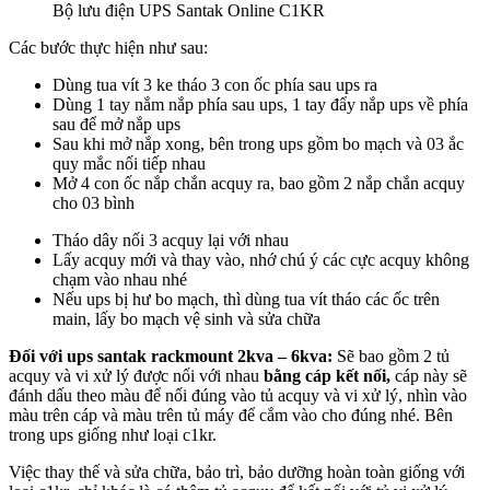
Bộ lưu điện UPS Santak Online C1KR
Các bước thực hiện như sau:
Dùng tua vít 3 ke tháo 3 con ốc phía sau ups ra
Dùng 1 tay nắm nắp phía sau ups, 1 tay đẩy nắp ups về phía
sau để mở nắp ups
Sau khi mở nắp xong, bên trong ups gồm bo mạch và 03 ắc
quy mắc nối tiếp nhau
Mở 4 con ốc nắp chắn acquy ra, bao gồm 2 nắp chắn acquy
cho 03 bình
Tháo dây nối 3 acquy lại với nhau
Lấy acquy mới và thay vào, nhớ chú ý các cực acquy không
chạm vào nhau nhé
Nếu ups bị hư bo mạch, thì dùng tua vít tháo các ốc trên
main, lấy bo mạch vệ sinh và sửa chữa
Đối với ups santak rackmount 2kva – 6kva:
Sẽ bao gồm 2 tủ
acquy và vi xử lý được nối với nhau
bằng cáp kết nối,
cáp này sẽ
đánh dấu theo màu để nối đúng vào tủ acquy và vi xử lý, nhìn vào
màu trên cáp và màu trên tủ máy để cắm vào cho đúng nhé. Bên
trong ups giống như loại c1kr.
Việc thay thế và sửa chữa, bảo trì, bảo dưỡng hoàn toàn giống với