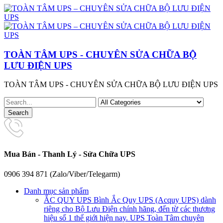
TOÀN TÂM UPS - CHUYÊN SỬA CHỮA BỘ
LƯU ĐIỆN UPS
TOÀN TÂM UPS - CHUYÊN SỬA CHỮA BỘ LƯU ĐIỆN UPS
Mua Bán - Thanh Lý - Sửa Chữa UPS
0906 394 871 (Zalo/Viber/Telegarm)
Danh mục sản phẩm
ẮC QUY UPS
Bình Ắc Quy UPS (Acquy UPS) dành
riêng cho Bộ Lưu Điện chính hãng, đến từ các thương
hiệu số 1 thế giới hiện nay. UPS Toàn Tâm chuyên