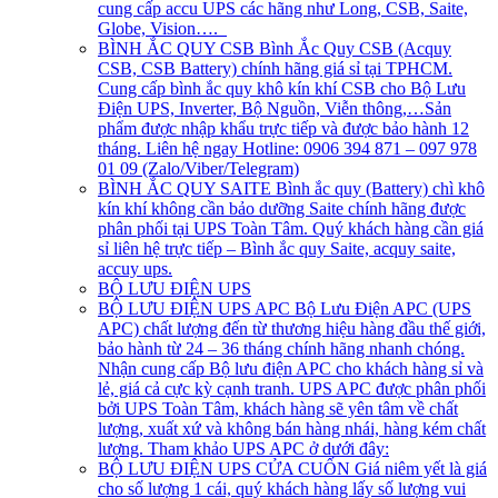
cung cấp accu UPS các hãng như Long, CSB, Saite,
Globe, Vision….
BÌNH ẮC QUY CSB
Bình Ắc Quy CSB (Acquy
CSB, CSB Battery) chính hãng giá sỉ tại TPHCM.
Cung cấp bình ắc quy khô kín khí CSB cho Bộ Lưu
Điện UPS, Inverter, Bộ Nguồn, Viễn thông,…Sản
phẩm được nhập khẩu trực tiếp và được bảo hành 12
tháng. Liên hệ ngay Hotline: 0906 394 871 – 097 978
01 09 (Zalo/Viber/Telegram)
BÌNH ẮC QUY SAITE
Bình ắc quy (Battery) chì khô
kín khí không cần bảo dưỡng Saite chính hãng được
phân phối tại UPS Toàn Tâm. Quý khách hàng cần giá
sỉ liên hệ trực tiếp – Bình ắc quy Saite, acquy saite,
accuy ups.
BỘ LƯU ĐIỆN UPS
BỘ LƯU ĐIỆN UPS APC
Bộ Lưu Điện APC (UPS
APC) chất lượng đến từ thương hiệu hàng đầu thế giới,
bảo hành từ 24 – 36 tháng chính hãng nhanh chóng.
Nhận cung cấp Bộ lưu điện APC cho khách hàng sỉ và
lẻ, giá cả cực kỳ cạnh tranh. UPS APC được phân phối
bởi UPS Toàn Tâm, khách hàng sẽ yên tâm về chất
lượng, xuất xứ và không bán hàng nhái, hàng kém chất
lượng. Tham khảo UPS APC ở dưới đây:
BỘ LƯU ĐIỆN UPS CỬA CUỐN
Giá niêm yết là giá
cho số lượng 1 cái, quý khách hàng lấy số lượng vui