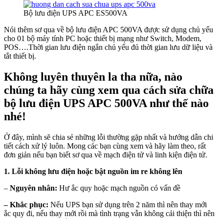
Bộ lưu điện UPS APC ES500VA
Nói thêm sơ qua về bộ lưu điện APC 500VA được sử dụng chủ yếu
cho 01 bộ máy tính PC hoặc thiết bị mạng như Switch, Modem,
POS….Thời gian lưu điện ngắn chủ yếu đủ thời gian lưu dữ liệu và
tắt thiết bị.
Không luyên thuyên la tha nữa, nào
chúng ta hãy cùng xem qua cách sửa chữa
bộ lưu điện UPS APC 500VA như thế nào
nhé!
Ở đây, mình sẽ chia sẻ những lỗi thường gặp nhất và hướng dẫn chi
tiết cách xử lý luôn. Mong các bạn cùng xem và hãy làm theo, rất
đơn giản nếu bạn biết sơ qua về mạch điện tử và linh kiện điện tử.
1. Lỗi không lưu điện hoặc bật nguồn im re không lên
–
Nguyên nhân:
Hư ắc quy hoặc mạch nguồn có vấn đề
– Khắc phục:
Nếu UPS bạn sử dụng trên 2 năm thì nên thay mới
ắc quy đi, nếu thay mới rồi mà tình trạng vẫn không cải thiện thì nên