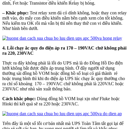
dính, Fet hoặc Transistor điều khiển Relay bị hỏng.
– Khắc phục:
Test relay xem đá có dính không, hoặc thay con relay
mới vào, đo mấy con điều khiển nằm bên cạnh xem còn tốt không.
Nếu kiểm tra OK rồi mà vẫn bị thì nên thay thử con vi điều khiển.
Như hình bên dưới.
4. Lỗi chạy ắc quy đo điện áp ra 170 – 190VAC chứ không phải
ra 220, 230VAC
Thực ra đây không phải là lỗi do UPS mà là do Đồng Hồ Đo điện
lưới không bắt được điện áp trung bình. Ở đây người sử dụng
thường sài đồng hồ VOM hoặc đồng hồ số loại có giá thành rẻ
hoặc trung bình thì khi đo điện áp UPS lúc chạy ắc quy thường cho
ra chỉ số khoảng 170 – 190VAC chứ không phải là 220VAC hoặc
230VAC như nhà sản xuất thông báo.
Cách khắc phục:
Dùng đồng hồ VOM loại xịn như Fluke hoặc
Hioki thì kết quả sẽ ra 220 hoặc 230VAC.
Trên đây là một số lỗi cơ bản nhất mà UPS Toàn Tâm tắt gọi lại để
chia sẻ với các bạn, hy vọng mọi người sẽ làm tốt và khắc phục