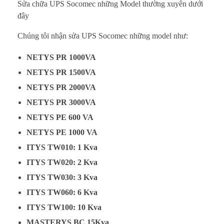
Sửa chữa UPS Socomec những Model thường xuyên dưới
i
đây
á
Chúng tôi nhận sửa UPS Socomec những model như:
t
NETYS PR 1000VA
NETYS PR 1500VA
ố
NETYS PR 2000VA
t
NETYS PR 3000VA
NETYS PE 600 VA
NETYS PE 1000 VA
ITYS TW010: 1 Kva
ITYS TW020: 2 Kva
ITYS TW030: 3 Kva
ITYS TW060: 6 Kva
ITYS TW100: 10 Kva
MASTERYS BC 15Kva