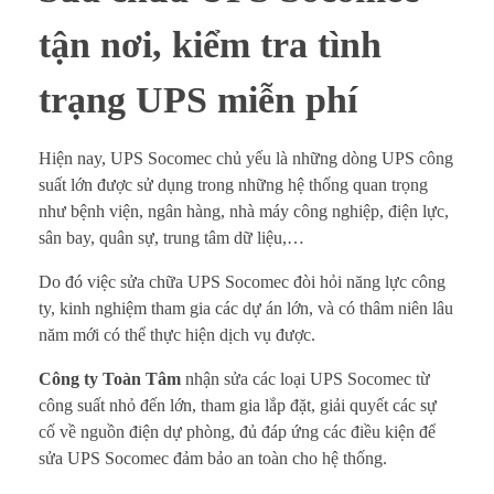
o
tận nơi, kiểm tra tình
m
trạng UPS miễn phí
e
c
Hiện nay, UPS Socomec chủ yếu là những dòng UPS công
suất lớn được sử dụng trong những hệ thống quan trọng
t
như bệnh viện, ngân hàng, nhà máy công nghiệp, điện lực,
sân bay, quân sự, trung tâm dữ liệu,…
ậ
Do đó việc sửa chữa UPS Socomec đòi hỏi năng lực công
n
ty, kinh nghiệm tham gia các dự án lớn, và có thâm niên lâu
năm mới có thể thực hiện dịch vụ được.
n
Công ty Toàn Tâm
nhận sửa các loại UPS Socomec từ
ơ
công suất nhỏ đến lớn, tham gia lắp đặt, giải quyết các sự
i
cố về nguồn điện dự phòng, đủ đáp ứng các điều kiện để
sửa UPS Socomec đảm bảo an toàn cho hệ thống.
g