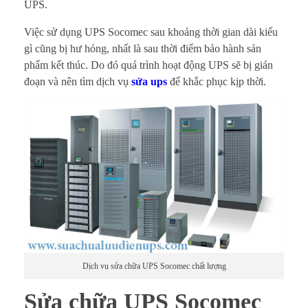
a
UPS.
c
Việc sử dụng UPS Socomec sau khoảng thời gian dài kiểu
gì cũng bị hư hỏng, nhất là sau thời điểm bảo hành sản
h
phẩm kết thúc. Do đó quá trình hoạt động UPS sẽ bị gián
đoạn và nên tìm dịch vụ
sửa ups
để khắc phục kịp thời.
ữ
a
U
P
S
S
o
Dịch vụ sửa chữa UPS Socomec chất lượng
c
Sửa chữa UPS Socomec