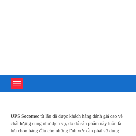
TOÀN TÂM UPS - CHUYÊN SỬA CHỮA BỘ LƯU ĐIỆN UPS
TOÀN TÂM UPS - CHUYÊN SỬA CHỮA BỘ LƯU ĐIỆN UPS
S
UPS Socomec
từ lâu đã được khách hàng đánh giá cao về
ử
chất lượng cũng như dịch vụ, do đó sản phẩm này luôn là
lựa chọn hàng đầu cho những lĩnh vực cần phải sử dụng