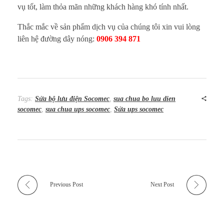
vụ tốt, làm thỏa mãn những khách hàng khó tính nhất.
Thắc mắc về sản phẩm dịch vụ của chúng tôi xin vui lòng
liên hệ đường dây nóng:
0906 394 871
Tags:
Sửa bộ lưu điện Socomec
,
sua chua bo luu dien
socomec
,
sua chua ups socomec
,
Sửa ups socomec
Previous Post
Next Post