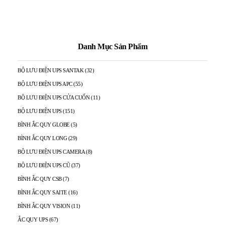
Danh Mục Sản Phẩm
BỘ LƯU ĐIỆN UPS SANTAK
(32)
BỘ LƯU ĐIỆN UPS APC
(55)
BỘ LƯU ĐIỆN UPS CỬA CUỐN
(11)
BỘ LƯU ĐIỆN UPS
(151)
BÌNH ẮC QUY GLOBE
(5)
BÌNH ẮC QUY LONG
(29)
BỘ LƯU ĐIỆN UPS CAMERA
(8)
BỘ LƯU ĐIỆN UPS CŨ
(37)
BÌNH ẮC QUY CSB
(7)
BÌNH ẮC QUY SAITE
(16)
BÌNH ẮC QUY VISION
(11)
ẮC QUY UPS
(67)