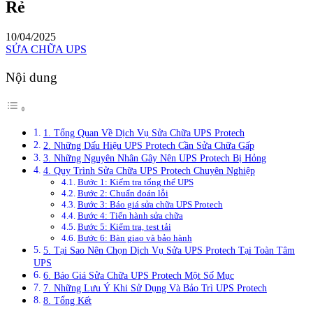
Rẻ
10/04/2025
SỬA CHỮA UPS
Nội dung
1. Tổng Quan Về Dịch Vụ Sửa Chữa UPS Protech
2. Những Dấu Hiệu UPS Protech Cần Sửa Chữa Gấp
3. Những Nguyên Nhân Gây Nên UPS Protech Bị Hỏng
4. Quy Trình Sửa Chữa UPS Protech Chuyên Nghiệp
Bước 1: Kiểm tra tổng thể UPS
Bước 2: Chuẩn đoán lỗi
Bước 3: Báo giá sửa chữa UPS Protech
Bước 4: Tiến hành sửa chữa
Bước 5: Kiểm tra, test tải
Bước 6: Bàn giao và bảo hành
5. Tại Sao Nên Chọn Dịch Vụ Sửa UPS Protech Tại Toàn Tâm
UPS
6. Báo Giá Sửa Chữa UPS Protech Một Số Mục
7. Những Lưu Ý Khi Sử Dụng Và Bảo Trì UPS Protech
8. Tổng Kết