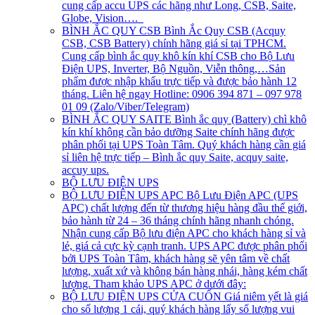
cung cấp accu UPS các hãng như Long, CSB, Saite,
Globe, Vision….
BÌNH ẮC QUY CSB
Bình Ắc Quy CSB (Acquy
CSB, CSB Battery) chính hãng giá sỉ tại TPHCM.
Cung cấp bình ắc quy khô kín khí CSB cho Bộ Lưu
Điện UPS, Inverter, Bộ Nguồn, Viễn thông,…Sản
phẩm được nhập khẩu trực tiếp và được bảo hành 12
tháng. Liên hệ ngay Hotline: 0906 394 871 – 097 978
01 09 (Zalo/Viber/Telegram)
BÌNH ẮC QUY SAITE
Bình ắc quy (Battery) chì khô
kín khí không cần bảo dưỡng Saite chính hãng được
phân phối tại UPS Toàn Tâm. Quý khách hàng cần giá
sỉ liên hệ trực tiếp – Bình ắc quy Saite, acquy saite,
accuy ups.
BỘ LƯU ĐIỆN UPS
BỘ LƯU ĐIỆN UPS APC
Bộ Lưu Điện APC (UPS
APC) chất lượng đến từ thương hiệu hàng đầu thế giới,
bảo hành từ 24 – 36 tháng chính hãng nhanh chóng.
Nhận cung cấp Bộ lưu điện APC cho khách hàng sỉ và
lẻ, giá cả cực kỳ cạnh tranh. UPS APC được phân phối
bởi UPS Toàn Tâm, khách hàng sẽ yên tâm về chất
lượng, xuất xứ và không bán hàng nhái, hàng kém chất
lượng. Tham khảo UPS APC ở dưới đây:
BỘ LƯU ĐIỆN UPS CỬA CUỐN
Giá niêm yết là giá
cho số lượng 1 cái, quý khách hàng lấy số lượng vui