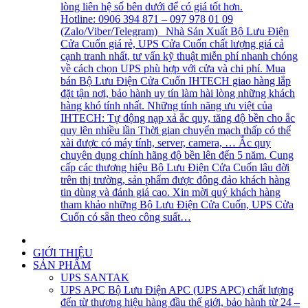
lòng liên hệ số bên dưới để có giá tốt hơn.
Hotline: 0906 394 871 – 097 978 01 09
(Zalo/Viber/Telegram) Nhà Sản Xuất Bộ Lưu Điện
Cửa Cuốn giá rẻ, UPS Cửa Cuốn chất lượng giá cả
cạnh tranh nhất, tư vấn kỹ thuật miễn phí nhanh chóng
về cách chọn UPS phù hợp với cửa và chi phí. Mua
bán Bộ Lưu Điện Cửa Cuốn IHTECH giao hàng lắp
đặt tận nơi, bảo hành uy tín làm hài lòng những khách
hàng khó tính nhất. Những tính năng ưu việt của
IHTECH: Tự động nạp xả ắc quy, tăng độ bền cho ắc
quy lên nhiều lần Thời gian chuyển mạch thấp có thể
xài được có máy tính, server, camera, … Ắc quy
chuyên dụng chính hãng độ bền lên đến 5 năm. Cung
cấp các thương hiệu Bộ Lưu Điện Cửa Cuốn lâu đời
trên thị trường, sản phẩm được đông đảo khách hàng
tin dùng và đánh giá cao. Xin mời quý khách hàng
tham khảo những Bộ Lưu Điện Cửa Cuốn, UPS Cửa
Cuốn có sẵn theo công suất…
GIỚI THIỆU
SẢN PHẨM
UPS SANTAK
UPS APC
Bộ Lưu Điện APC (UPS APC) chất lượng
đến từ thương hiệu hàng đầu thế giới, bảo hành từ 24 –