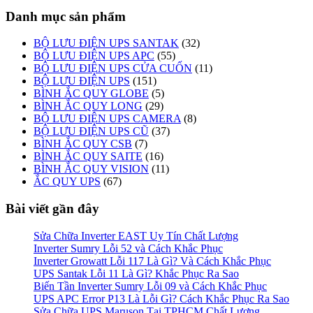
Danh mục sản phẩm
BỘ LƯU ĐIỆN UPS SANTAK
(32)
BỘ LƯU ĐIỆN UPS APC
(55)
BỘ LƯU ĐIỆN UPS CỬA CUỐN
(11)
BỘ LƯU ĐIỆN UPS
(151)
BÌNH ẮC QUY GLOBE
(5)
BÌNH ẮC QUY LONG
(29)
BỘ LƯU ĐIỆN UPS CAMERA
(8)
BỘ LƯU ĐIỆN UPS CŨ
(37)
BÌNH ẮC QUY CSB
(7)
BÌNH ẮC QUY SAITE
(16)
BÌNH ẮC QUY VISION
(11)
ẮC QUY UPS
(67)
Bài viết gần đây
Sửa Chữa Inverter EAST Uy Tín Chất Lượng
Inverter Sumry Lỗi 52 và Cách Khắc Phục
Inverter Growatt Lỗi 117 Là Gì? Và Cách Khắc Phục
UPS Santak Lỗi 11 Là Gì? Khắc Phục Ra Sao
Biến Tần Inverter Sumry Lỗi 09 và Cách Khắc Phục
UPS APC Error P13 Là Lỗi Gì? Cách Khắc Phục Ra Sao
Sửa Chữa UPS Maruson Tại TPHCM Chất Lượng