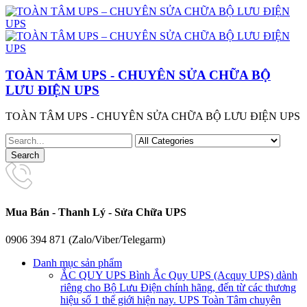
TOÀN TÂM UPS - CHUYÊN SỬA CHỮA BỘ
LƯU ĐIỆN UPS
TOÀN TÂM UPS - CHUYÊN SỬA CHỮA BỘ LƯU ĐIỆN UPS
Mua Bán - Thanh Lý - Sửa Chữa UPS
0906 394 871 (Zalo/Viber/Telegarm)
Danh mục sản phẩm
ẮC QUY UPS
Bình Ắc Quy UPS (Acquy UPS) dành
riêng cho Bộ Lưu Điện chính hãng, đến từ các thương
hiệu số 1 thế giới hiện nay. UPS Toàn Tâm chuyên