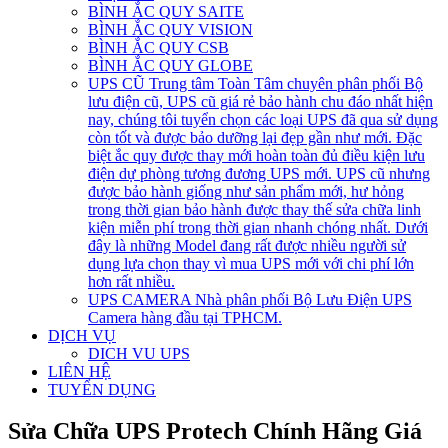
BÌNH ẮC QUY SAITE
BÌNH ẮC QUY VISION
BÌNH ẮC QUY CSB
BÌNH ẮC QUY GLOBE
UPS CŨ
Trung tâm Toàn Tâm chuyên phân phối Bộ
lưu điện cũ, UPS cũ giá rẻ bảo hành chu đáo nhất hiện
nay, chúng tôi tuyển chọn các loại UPS đã qua sử dụng
còn tốt và được bảo dưỡng lại đẹp gần như mới. Đặc
biệt ắc quy được thay mới hoàn toàn đủ điều kiện lưu
điện dự phòng tương đương UPS mới. UPS cũ nhưng
được bảo hành giống như sản phẩm mới, hư hỏng
trong thời gian bảo hành được thay thế sửa chữa linh
kiện miễn phí trong thời gian nhanh chóng nhất. Dưới
đây là những Model đang rất được nhiều người sử
dụng lựa chọn thay vì mua UPS mới với chi phí lớn
hơn rất nhiều.
UPS CAMERA
Nhà phân phối Bộ Lưu Điện UPS
Camera hàng đầu tại TPHCM.
DỊCH VỤ
DICH VU UPS
LIÊN HỆ
TUYỂN DỤNG
Sửa Chữa UPS Protech Chính Hãng Giá