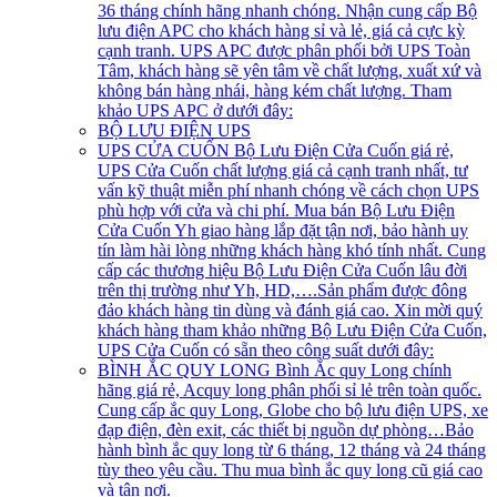
36 tháng chính hãng nhanh chóng. Nhận cung cấp Bộ
lưu điện APC cho khách hàng sỉ và lẻ, giá cả cực kỳ
cạnh tranh. UPS APC được phân phối bởi UPS Toàn
Tâm, khách hàng sẽ yên tâm về chất lượng, xuất xứ và
không bán hàng nhái, hàng kém chất lượng. Tham
khảo UPS APC ở dưới đây:
BỘ LƯU ĐIỆN UPS
UPS CỬA CUỐN
Bộ Lưu Điện Cửa Cuốn giá rẻ,
UPS Cửa Cuốn chất lượng giá cả cạnh tranh nhất, tư
vấn kỹ thuật miễn phí nhanh chóng về cách chọn UPS
phù hợp với cửa và chi phí. Mua bán Bộ Lưu Điện
Cửa Cuốn Yh giao hàng lắp đặt tận nơi, bảo hành uy
tín làm hài lòng những khách hàng khó tính nhất. Cung
cấp các thương hiệu Bộ Lưu Điện Cửa Cuốn lâu đời
trên thị trường như Yh, HD,….Sản phẩm được đông
đảo khách hàng tin dùng và đánh giá cao. Xin mời quý
khách hàng tham khảo những Bộ Lưu Điện Cửa Cuốn,
UPS Cửa Cuốn có sẵn theo công suất dưới đây:
BÌNH ẮC QUY LONG
Bình Ắc quy Long chính
hãng giá rẻ, Acquy long phân phối sỉ lẻ trên toàn quốc.
Cung cấp ắc quy Long, Globe cho bộ lưu điện UPS, xe
đạp điện, đèn exit, các thiết bị nguồn dự phòng…Bảo
hành bình ắc quy long từ 6 tháng, 12 tháng và 24 tháng
tùy theo yêu cầu. Thu mua bình ắc quy long cũ giá cao
và tận nơi.