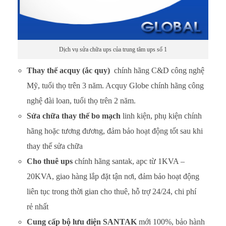
p
g
i
Dịch vụ sửa chữa ups của trung tâm ups số 1
á
Thay thế acquy (ắc quy)
chính hãng C&D công nghệ
r
Mỹ, tuổi thọ trên 3 năm. Acquy Globe chính hãng công
nghệ đài loan, tuổi thọ trên 2 năm.
ẻ
Sửa chữa thay thế bo mạch
linh kiện, phụ kiện chính
hãng hoặc tương đương, đảm bảo hoạt động tốt sau khi
thay thế sửa chữa
Cho thuê ups
chính hãng santak, apc từ 1KVA –
20KVA, giao hàng lắp đặt tận nơi, đảm bảo hoạt động
liên tục trong thời gian cho thuê, hỗ trợ 24/24, chi phí
rẻ nhất
Cung cấp bộ lưu điện SANTAK
mới 100%, bảo hành