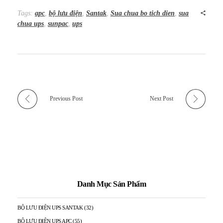
Tags:
apc
,
bộ lưu điện
,
Santak
,
Sua chua bo tich dien
,
sua
chua ups
,
sunpac
,
ups
Previous Post
Next Post
Danh Mục Sản Phẩm
BỘ LƯU ĐIỆN UPS SANTAK
(32)
BỘ LƯU ĐIỆN UPS APC
(55)