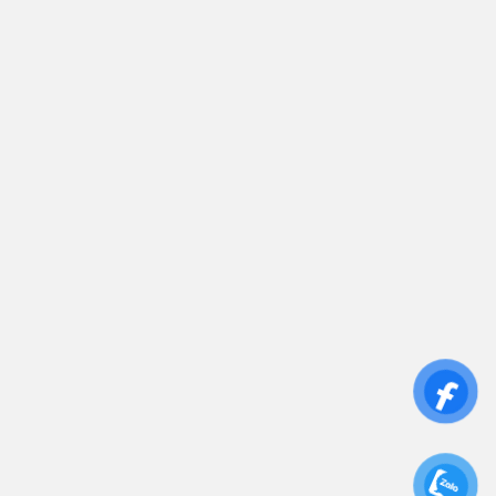
sales.toantamups@gmail.com
0906 394 871
Trụ sở chính: 81/10 Phó Đức Chính, Phường 1, Quận
Bình Thạnh, TP.HCM
CN: Số 46A Ngõ 37 Bằng Liệt, Hoàng Liệt, Hoàng
Mai, Hà Nội
Liên kết
Sửa Chữa UPS
Cho Thuê UPS
Bảo Trì UPS
Bộ Lưu Điện UPS Cũ