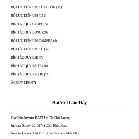
BỘ LƯU ĐIỆN UPS CỬA CUỐN
(11)
BỘ LƯU ĐIỆN UPS
(151)
BÌNH ẮC QUY GLOBE
(5)
BÌNH ẮC QUY LONG
(29)
BỘ LƯU ĐIỆN UPS CAMERA
(8)
BỘ LƯU ĐIỆN UPS CŨ
(37)
BÌNH ẮC QUY CSB
(7)
BÌNH ẮC QUY SAITE
(16)
BÌNH ẮC QUY VISION
(11)
ẮC QUY UPS
(67)
Bài Viết Gần Đây
Sửa Chữa Inverter EAST Uy Tín Chất Lượng
Inverter Sumry Lỗi 52 Và Cách Khắc Phục
Inverter Growatt Lỗi 117 Là Gì? Và Cách Khắc Phục