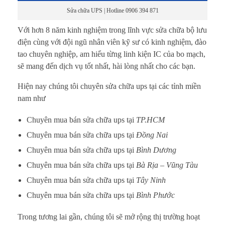
i
Sửa chữa UPS | Hotline 0906 394 871
ệ
Với hơn 8 năm kinh nghiệm trong lĩnh vực sửa chữa bộ lưu
điện cùng với đội ngũ nhân viên kỹ sư có kinh nghiệm, đào
n
tao chuyên nghiệp, am hiểu từng linh kiện IC của bo mạch,
sẽ mang đến dịch vụ tốt nhất, hài lòng nhất cho các bạn.
m
Hiện nay chúng tôi chuyên sửa chữa ups tại các tỉnh miền
á
nam như
y
Chuyên mua bán sửa chữa ups tại
TP.HCM
t
Chuyên mua bán sửa chữa ups tại
Đồng Nai
Chuyên mua bán sửa chữa ups tại
Bình Dương
í
Chuyên mua bán sửa chữa ups tại
Bà Rịa – Vũng Tàu
n
Chuyên mua bán sửa chữa ups tại
Tây Ninh
Chuyên mua bán sửa chữa ups tại
Bình Phước
h
Trong tương lai gần, chúng tôi sẽ mở rộng thị trường hoạt
c