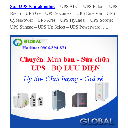
a
Sửa UPS Santak online
– UPS APC – UPS Eaton – UPS
c
Riello – UPS Ge – UPS Socomex – UPS Emerson – UPS
CyberPower – UPS Ares – UPS Hyundai – UPS Sorotec –
h
UPS Sunpac – UPS Up Select – UPS Powerware …..
ữ
a
B
ộ
l
ư
u
đ