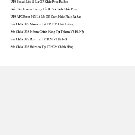
UPS Santak Lỗi 11 Là Gì? Khắc Phục Ra Sao
Biến Tần Inverter Sumry Lỗi 09 Và Cách Khắc Phục
UPS APC Error P13 Là Lỗi Gì? Cách Khắc Phục Ra Sao
Sửa Chữa UPS Maruson Tại TPHCM Chất Lượng
Sửa Chữa UPS Inform Chính Hãng Tại Tphcm Và Hà Nội
Sửa Chữa UPS Borri Tại TPHCM Và Hà Nội
Sửa Chữa UPS Hikivion Tại TPHCM Chính Hãng
TRUNG TÂM UPS TOÀN
TÂM
Đến với UPS Toàn Tâm quý khách hàng sẽ được phục vụ
Tận tâm – Thật lòng – Sâu Sắc – Uy tín. Sự hài lòng của quý