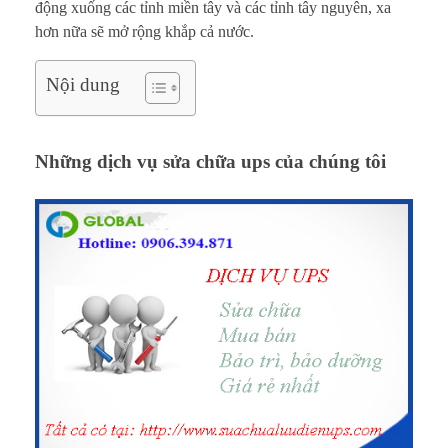
động xuống các tỉnh miền tây và các tỉnh tây nguyên, xa
h
hơn nữa sẽ mở rộng khắp cả nước.
u
Nội dung
y
ê
Những dịch vụ sửa chữa ups của chúng tôi
n
n
g
h
i
ệ