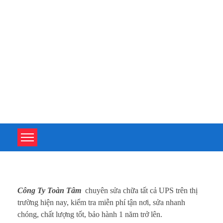
TOÀN TÂM UPS - CHUYÊN SỬA CHỮA BỘ LƯU ĐIỆN UPS
TOÀN TÂM UPS - CHUYÊN SỬA CHỮA BỘ LƯU ĐIỆN UPS
S
Công Ty Toàn Tâm
chuyên sửa chữa tất cả UPS trên thị
ử
trường hiện nay, kiểm tra miễn phí tận nơi, sửa nhanh
chóng, chất lượng tốt, bảo hành 1 năm trở lên.