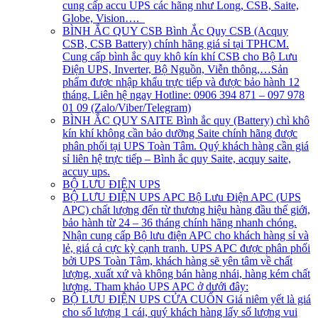
cung cấp accu UPS các hãng như Long, CSB, Saite,
Globe, Vision….
BÌNH ẮC QUY CSB
Bình Ắc Quy CSB (Acquy
CSB, CSB Battery) chính hãng giá sỉ tại TPHCM.
Cung cấp bình ắc quy khô kín khí CSB cho Bộ Lưu
Điện UPS, Inverter, Bộ Nguồn, Viễn thông,…Sản
phẩm được nhập khẩu trực tiếp và được bảo hành 12
tháng. Liên hệ ngay Hotline: 0906 394 871 – 097 978
01 09 (Zalo/Viber/Telegram)
BÌNH ẮC QUY SAITE
Bình ắc quy (Battery) chì khô
kín khí không cần bảo dưỡng Saite chính hãng được
phân phối tại UPS Toàn Tâm. Quý khách hàng cần giá
sỉ liên hệ trực tiếp – Bình ắc quy Saite, acquy saite,
accuy ups.
BỘ LƯU ĐIỆN UPS
BỘ LƯU ĐIỆN UPS APC
Bộ Lưu Điện APC (UPS
APC) chất lượng đến từ thương hiệu hàng đầu thế giới,
bảo hành từ 24 – 36 tháng chính hãng nhanh chóng.
Nhận cung cấp Bộ lưu điện APC cho khách hàng sỉ và
lẻ, giá cả cực kỳ cạnh tranh. UPS APC được phân phối
bởi UPS Toàn Tâm, khách hàng sẽ yên tâm về chất
lượng, xuất xứ và không bán hàng nhái, hàng kém chất
lượng. Tham khảo UPS APC ở dưới đây:
BỘ LƯU ĐIỆN UPS CỬA CUỐN
Giá niêm yết là giá
cho số lượng 1 cái, quý khách hàng lấy số lượng vui