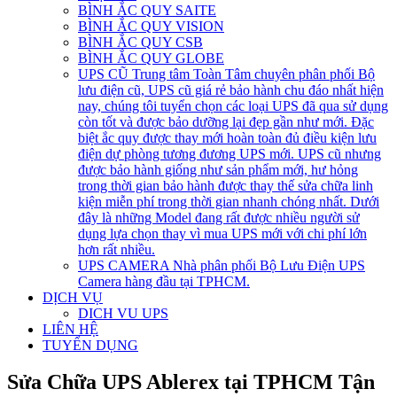
BÌNH ẮC QUY SAITE
BÌNH ẮC QUY VISION
BÌNH ẮC QUY CSB
BÌNH ẮC QUY GLOBE
UPS CŨ
Trung tâm Toàn Tâm chuyên phân phối Bộ
lưu điện cũ, UPS cũ giá rẻ bảo hành chu đáo nhất hiện
nay, chúng tôi tuyển chọn các loại UPS đã qua sử dụng
còn tốt và được bảo dưỡng lại đẹp gần như mới. Đặc
biệt ắc quy được thay mới hoàn toàn đủ điều kiện lưu
điện dự phòng tương đương UPS mới. UPS cũ nhưng
được bảo hành giống như sản phẩm mới, hư hỏng
trong thời gian bảo hành được thay thế sửa chữa linh
kiện miễn phí trong thời gian nhanh chóng nhất. Dưới
đây là những Model đang rất được nhiều người sử
dụng lựa chọn thay vì mua UPS mới với chi phí lớn
hơn rất nhiều.
UPS CAMERA
Nhà phân phối Bộ Lưu Điện UPS
Camera hàng đầu tại TPHCM.
DỊCH VỤ
DICH VU UPS
LIÊN HỆ
TUYỂN DỤNG
Sửa Chữa UPS Ablerex tại TPHCM Tận