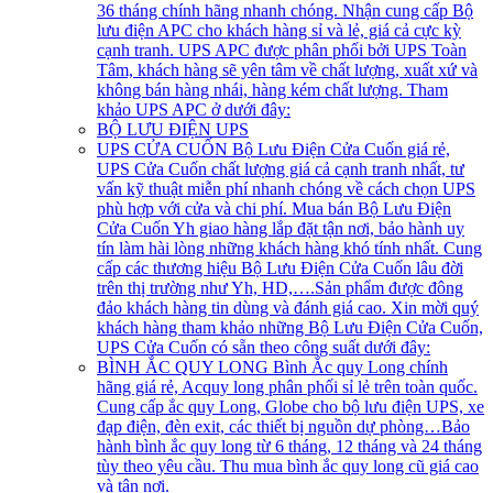
36 tháng chính hãng nhanh chóng. Nhận cung cấp Bộ
lưu điện APC cho khách hàng sỉ và lẻ, giá cả cực kỳ
cạnh tranh. UPS APC được phân phối bởi UPS Toàn
Tâm, khách hàng sẽ yên tâm về chất lượng, xuất xứ và
không bán hàng nhái, hàng kém chất lượng. Tham
khảo UPS APC ở dưới đây:
BỘ LƯU ĐIỆN UPS
UPS CỬA CUỐN
Bộ Lưu Điện Cửa Cuốn giá rẻ,
UPS Cửa Cuốn chất lượng giá cả cạnh tranh nhất, tư
vấn kỹ thuật miễn phí nhanh chóng về cách chọn UPS
phù hợp với cửa và chi phí. Mua bán Bộ Lưu Điện
Cửa Cuốn Yh giao hàng lắp đặt tận nơi, bảo hành uy
tín làm hài lòng những khách hàng khó tính nhất. Cung
cấp các thương hiệu Bộ Lưu Điện Cửa Cuốn lâu đời
trên thị trường như Yh, HD,….Sản phẩm được đông
đảo khách hàng tin dùng và đánh giá cao. Xin mời quý
khách hàng tham khảo những Bộ Lưu Điện Cửa Cuốn,
UPS Cửa Cuốn có sẵn theo công suất dưới đây:
BÌNH ẮC QUY LONG
Bình Ắc quy Long chính
hãng giá rẻ, Acquy long phân phối sỉ lẻ trên toàn quốc.
Cung cấp ắc quy Long, Globe cho bộ lưu điện UPS, xe
đạp điện, đèn exit, các thiết bị nguồn dự phòng…Bảo
hành bình ắc quy long từ 6 tháng, 12 tháng và 24 tháng
tùy theo yêu cầu. Thu mua bình ắc quy long cũ giá cao
và tận nơi.