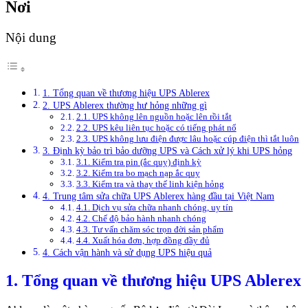
Nơi
Nội dung
1. Tổng quan về thương hiệu UPS Ablerex
2. UPS Ablerex thường hư hỏng những gì
2.1. UPS không lên nguồn hoặc lên rồi tắt
2.2. UPS kêu liên tục hoặc có tiếng phát nổ
2.3. UPS không lưu điện được lâu hoặc cúp điện thì tắt luôn
3. Định kỳ bảo trì bảo dưỡng UPS và Cách xử lý khi UPS hỏng
3.1. Kiểm tra pin (ắc quy) định kỳ
3.2. Kiểm tra bo mạch nạp ắc quy
3.3. Kiểm tra và thay thế linh kiện hỏng
4. Trung tâm sửa chữa UPS Ablerex hàng đầu tại Việt Nam
4.1. Dịch vụ sửa chữa nhanh chóng, uy tín
4.2. Chế độ bảo hành nhanh chóng
4.3. Tư vấn chăm sóc trọn đời sản phẩm
4.4. Xuất hóa đơn, hợp đồng đầy đủ
4. Cách vận hành và sử dụng UPS hiệu quả
1. Tổng quan về thương hiệu UPS Ablerex