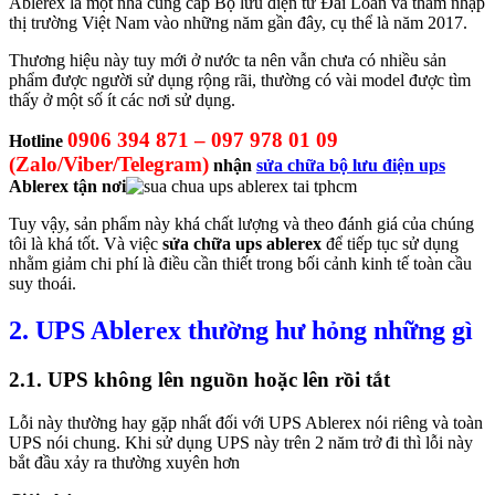
Ablerex là một nhà cung cấp Bộ lưu điện từ Đài Loan và thâm nhập
thị trường Việt Nam vào những năm gần đây, cụ thể là năm 2017.
Thương hiệu này tuy mới ở nước ta nên vẫn chưa có nhiều sản
phẩm được người sử dụng rộng rãi, thường có vài model được tìm
thấy ở một số ít các nơi sử dụng.
0906 394 871 – 097 978 01 09
Hotline
(Zalo/Viber/Telegram)
nhận
sửa chữa bộ lưu điện ups
Ablerex tận nơi
Tuy vậy, sản phẩm này khá chất lượng và theo đánh giá của chúng
tôi là khá tốt. Và việc
sửa chữa ups ablerex
để tiếp tục sử dụng
nhằm giảm chi phí là điều cần thiết trong bối cảnh kinh tế toàn cầu
suy thoái.
2. UPS Ablerex thường hư hỏng những gì
2.1. UPS không lên nguồn hoặc lên rồi tắt
Lỗi này thường hay gặp nhất đối với UPS Ablerex nói riêng và toàn
UPS nói chung. Khi sử dụng UPS này trên 2 năm trở đi thì lỗi này
bắt đầu xảy ra thường xuyên hơn