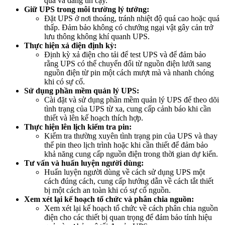
quả và đáng tin cậy.
Giữ UPS trong môi trường lý tưởng:
Đặt UPS ở nơi thoáng, tránh nhiệt độ quá cao hoặc quá
thấp. Đảm bảo không có chướng ngại vật gây cản trở
lưu thông không khí quanh UPS.
Thực hiện xả điện định kỳ:
Định kỳ xả điện cho tải để test UPS và để đảm bảo
rằng UPS có thể chuyển đổi từ nguồn điện lưới sang
nguồn điện từ pin một cách mượt mà và nhanh chóng
khi có sự cố.
Sử dụng phần mềm quản lý UPS:
Cài đặt và sử dụng phần mềm quản lý UPS để theo dõi
tình trạng của UPS từ xa, cung cấp cảnh báo khi cần
thiết và lên kế hoạch thích hợp.
Thực hiện lên lịch kiểm tra pin:
Kiểm tra thường xuyên tình trạng pin của UPS và thay
thế pin theo lịch trình hoặc khi cần thiết để đảm bảo
khả năng cung cấp nguồn điện trong thời gian dự kiến.
Tư vấn và huấn luyện người dùng:
Huấn luyện người dùng về cách sử dụng UPS một
cách đúng cách, cung cấp hướng dẫn về cách tắt thiết
bị một cách an toàn khi có sự cố nguồn.
Xem xét lại kế hoạch tổ chức và phân chia nguồn:
Xem xét lại kế hoạch tổ chức về cách phân chia nguồn
điện cho các thiết bị quan trọng để đảm bảo tính hiệu