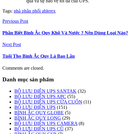
quả và sự bảo vệ tối đa của UPS.
Tags:
nhà phân phối ablerex
Previous Post
Phân Biệt Bình Ắc Quy Khô Và Nước ? Nên Dùng Loại Nào?
Next Post
Tuổi Thọ Bình Ắc Quy Là Bao Lâu
Comments are closed.
Danh mục sản phẩm
BỘ LƯU ĐIỆN UPS SANTAK
(32)
BỘ LƯU ĐIỆN UPS APC
(55)
BỘ LƯU ĐIỆN UPS CỬA CUỐN
(11)
BỘ LƯU ĐIỆN UPS
(151)
BÌNH ẮC QUY GLOBE
(5)
BÌNH ẮC QUY LONG
(29)
BỘ LƯU ĐIỆN UPS CAMERA
(8)
BỘ LƯU ĐIỆN UPS CŨ
(37)