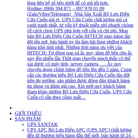
lòng liên hệ số bên dưới để có giá tốt hơn.
Hotline: 0906 394 871 – 097 978 01 09
(Zalo/Viber/Telegram) Nhà Sản Xuất Bộ Lưu Điện
Cửa Cuốn giá rẻ, UPS Cửa Cuốn chất lượng giá cả
cạnh tranh nhất, tư vấn kỹ thuật miễn phí nhanh chóng
về cách chọn UPS phù hợp với cửa và chi phí. Mua
bán Bộ Lưu Điện Cửa Cuốn IHTECH giao hàng lắp
đặt tận nơi, bảo hành uy tín làm hài lòng những khách
hàng khó tính nhất. Những tính năng ưu việt của
IHTECH: Tự động nạp xả ắc quy, tăng độ bền cho ắc
quy lên nhiều lần Thời gian chuyển mạch thấp có thể
xài được có máy tính, server, camera, … Ắc quy
chuyên dụng chính hãng độ bền lên đến 5 năm. Cung
cấp các thương hiệu Bộ Lưu Điện Cửa Cuốn lâu đời
trên thị trường, sản phẩm được đông đảo khách hàng
tin dùng và đánh giá cao. Xin mời quý khách hàng
tham khảo những Bộ Lưu Điện Cửa Cuốn, UPS Cửa
Cuốn có sẵn theo công suất…
GIỚI THIỆU
SẢN PHẨM
UPS SANTAK
UPS APC
Bộ Lưu Điện APC (UPS APC) chất lượng
đến từ thương hiệu hàng đầu thế giới, bảo hành từ 24 –