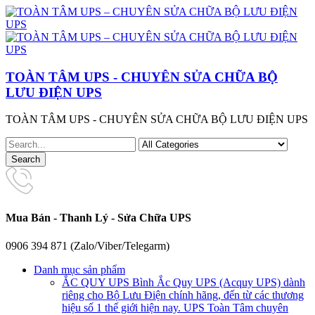
TOÀN TÂM UPS - CHUYÊN SỬA CHỮA BỘ
LƯU ĐIỆN UPS
TOÀN TÂM UPS - CHUYÊN SỬA CHỮA BỘ LƯU ĐIỆN UPS
Mua Bán - Thanh Lý - Sửa Chữa UPS
0906 394 871 (Zalo/Viber/Telegarm)
Danh mục sản phẩm
ẮC QUY UPS
Bình Ắc Quy UPS (Acquy UPS) dành
riêng cho Bộ Lưu Điện chính hãng, đến từ các thương
hiệu số 1 thế giới hiện nay. UPS Toàn Tâm chuyên