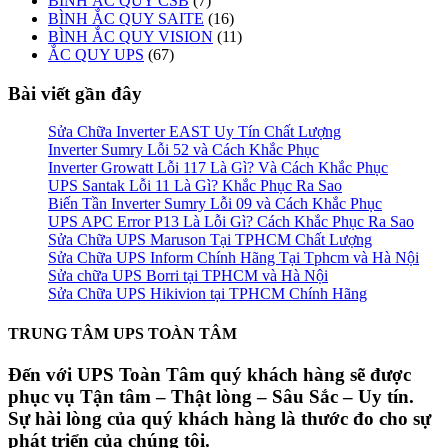
BÌNH ẮC QUY CSB
(7)
BÌNH ẮC QUY SAITE
(16)
BÌNH ẮC QUY VISION
(11)
ẮC QUY UPS
(67)
Bài viết gần đây
Sửa Chữa Inverter EAST Uy Tín Chất Lượng
Inverter Sumry Lỗi 52 và Cách Khắc Phục
Inverter Growatt Lỗi 117 Là Gì? Và Cách Khắc Phục
UPS Santak Lỗi 11 Là Gì? Khắc Phục Ra Sao
Biến Tần Inverter Sumry Lỗi 09 và Cách Khắc Phục
UPS APC Error P13 Là Lỗi Gì? Cách Khắc Phục Ra Sao
Sửa Chữa UPS Maruson Tại TPHCM Chất Lượng
Sửa Chữa UPS Inform Chính Hãng Tại Tphcm và Hà Nội
Sửa chữa UPS Borri tại TPHCM và Hà Nội
Sửa Chữa UPS Hikivion tại TPHCM Chính Hãng
TRUNG TÂM UPS TOÀN TÂM
Đến với UPS Toàn Tâm quý khách hàng sẽ được
phục vụ Tận tâm – Thật lòng – Sâu Sắc – Uy tín.
Sự hài lòng của quý khách hàng là thước đo cho sự
phát triển của chúng tôi.